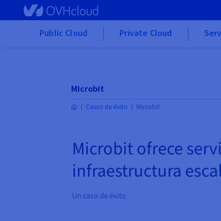
Skip to main content
Public Cloud
Private Cloud
Serv
Microbit
Casos de éxito
Microbit
Microbit ofrece ser
infraestructura esca
Un caso de éxito