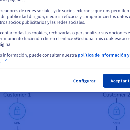
o
treadores de redes sociales y de socios externos: que nos permiten
dir publicidad dirigida, medir su eficacia y compartir ciertos datos
su amplio abanico de soluciones y su excelente relación calidad-prec
Permanezca en el sitio web actual
ros socios publicitarios y las redes sociales.
 OVHcloud, empezando por los servidores dedicados e incorporando
ceptar todas las cookies, rechazarlas o personalizar sus opciones 
por 21 servidores dedicados, un espacio de almacenamiento central
er momento haciendo clic en el enlace «Gestionar mis cookies» acce
Seleccione otro sitio web
ublic Cloud, todo ello conectado a través del vRack, la red privada 
ágina.
s información, puede consultar nuestra
política de información y
.
Cer
Configurar
Aceptar 