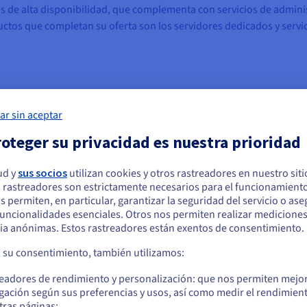
s de alta disponibilidad, que complementa con servicios de adminis
uctos que completan su oferta son los servidores dedicados y servid
ar sin aceptar
 que reciben cada mes aproximadamente 18 millones de visitas y so
oteger su privacidad es nuestra prioridad
, Microbit buscaba una plataforma escalable, segura y altamente d
 de la infraestructura, la alimentación eléctrica de los servidores f
ud y
sus socios
utilizan cookies y otros rastreadores en nuestro sit
 rastreadores son estrictamente necesarios para el funcionamiento
 ofrecer una buena conectividad y garantizar la seguridad. Además,
arece que está ubicado en Estados Unidos
os permiten, en particular, garantizar la seguridad del servicio o as
requerimientos de los proyectos de sus clientes.
 funcionalidades esenciales. Otros nos permiten realizar medicione
quiere hacer un pedido desde Estados Unidos, deberá buscar el sitio web
ia anónimas. Estos rastreadores están exentos de consentimiento.
cuado y crear una cuenta.
ar una arquitectura de virtualización, el hardware debía ser poten
a su consentimiento, también utilizamos:
Ve a la página web Estados Unidos
readores de rendimiento y personalización: que nos permiten mejo
us.ovhcloud.com/
Inglés
USD - $
gación según sus preferencias y usos, así como medir el rendimien
tras páginas;