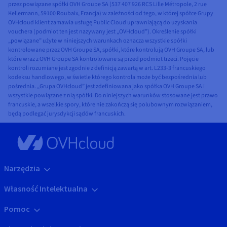
przez powiązane spółki OVH Groupe SA (537 407 926 RCS Lille Métropole, 2 rue
Kellermann, 59100 Roubaix, Francja) w zależności od tego, w której spółce Grupy
OVHcloud klient zamawia usługę Public Cloud uprawniającą do uzyskania
vouchera (podmiot ten jest nazywany jest „OVHcloud”). Określenie spółki
„powiązane” użyte w niniejszych warunkach oznacza wszystkie spółki
kontrolowane przez OVH Groupe SA, spółki, które kontrolują OVH Groupe SA, lub
które wraz z OVH Groupe SA kontrolowane są przed podmiot trzeci. Pojęcie
kontroli rozumiane jest zgodnie z definicją zawartą w art. L233-3 francuskiego
kodeksu handlowego, w świetle którego kontrola może być bezpośrednia lub
pośrednia. „Grupa OVHcloud” jest zdefiniowana jako spółka OVH Groupe SA i
wszystkie powiązane z nią spółki. Do niniejszych warunków stosowane jest prawo
francuskie, a wszelkie spory, które nie zakończą się polubownym rozwiązaniem,
będą podlegać jurysdykcji sądów francuskich.
Narzędzia
Własność Intelektualna
Pomoc