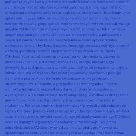
pod uwagę jedynie kwoty przekraczające wartość vouchera. Vouchera nie można
wymienić, zwrócić ani odsprzedać, nawet częściowo. Nie można go odstąpić,
sprzedać ani przekazać osobie trzeciej z jakiegokolwiek powodu, bezpłatnie lub za
opłatą (nie mogą go sobie również odstępować odrębne podmioty prawne
należące do tej samej grupy spółek). Voucher może być użyty do realizacji jednego
projektu Public Cloud, ale można go wykorzystać jednorazowo lub kilka razy w
ramach tego samego projektu, dodatkowo, w razie potrzeby, w połączeniu z
innym sposobem płatności, aż do wyczerpania salda lub upływu terminu
ważności vouchera. Aby skorzystać z vouchera, jego posiadacz musi dysponować
ważnym sposobem płatności zarejestrowanym na swoim koncie klienta
OVHcloud. Voucher, od momentu aktywacji na koncie klienta należącym do
posiadacza vouchera, jest ważny przez okres 1 (jednego) miesiąca i jego
równowartość zostaje automatycznie odliczona od faktur związanych z projektem
Public Cloud, dla którego voucher został aktywowany. Voucher nie podlega
wymianie w przypadku utraty, kradzieży, zniszczenia, wygaśnięcia lub
nieuczciwego użycia. Ponadto, w przypadku nieprzestrzegania niniejszych
warunków lub nieuczciwego wykorzystania vouchera (w szczególności
wykorzystania wielu voucherów przez tę samą osobę), OVHcloud zastrzega sobie
prawo do zakończenia usług opłaconych za pomocą voucherów i/lub ich
anulowania. Posiadacz vouchera będzie w każdym przypadku zobowiązany do
zapłaty OVHcloud pełnych kwot za usługi, w tym kwoty odpowiadającej wartości
vouchera/voucherów, również ewentualnego odszkodowania, którego OVHcloud
może się domagać. W granicach dozwolonych przez obowiązujące prawo
odpowiedzialność OVHcloud w związku z niniejszą ofertą promocyjną jest
ograniczona do kwoty vouchera. Vouchery zostaną wystawione i dostarczone