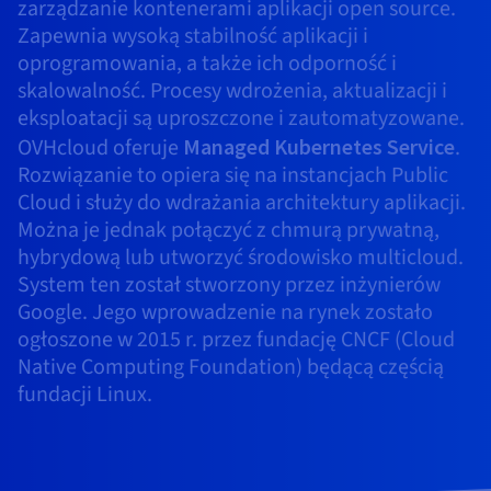
Dokumentacja
Dokumentacja
Dokumentacja
zarządzanie kontenerami aplikacji open source.
Cennik
Roadmap & Changelog
Roadmap & Changelog
Roadmap & Changelog
Monitorowanie
Zapewnia wysoką stabilność aplikacji i
Dostępność według regionów
oprogramowania, a także ich odporność i
Dokumentacja
skalowalność. Procesy wdrożenia, aktualizacji i
Roadmap & Changelog
Roadmap & Changelog
eksploatacji są uproszczone i zautomatyzowane.
OVHcloud oferuje
Managed Kubernetes Service
.
Rozwiązanie to opiera się na instancjach Public
Cloud i służy do wdrażania architektury aplikacji.
Można je jednak połączyć z chmurą prywatną,
hybrydową lub utworzyć środowisko multicloud.
System ten został stworzony przez inżynierów
Google. Jego wprowadzenie na rynek zostało
ogłoszone w 2015 r. przez fundację CNCF (Cloud
Native Computing Foundation) będącą częścią
fundacji Linux.