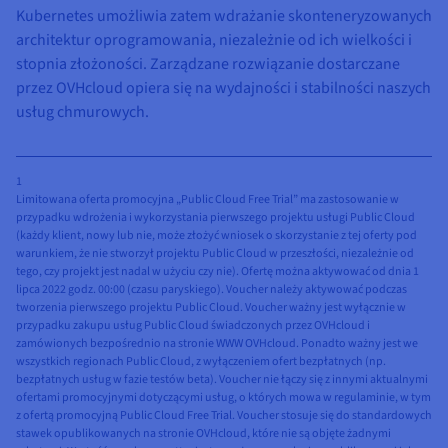
Kubernetes umożliwia zatem wdrażanie skonteneryzowanych
architektur oprogramowania, niezależnie od ich wielkości i
stopnia złożoności. Zarządzane rozwiązanie dostarczane
przez OVHcloud opiera się na wydajności i stabilności naszych
usług chmurowych.
1
Limitowana oferta promocyjna „Public Cloud Free Trial” ma zastosowanie w
przypadku wdrożenia i wykorzystania pierwszego projektu usługi Public Cloud
(każdy klient, nowy lub nie, może złożyć wniosek o skorzystanie z tej oferty pod
warunkiem, że nie stworzył projektu Public Cloud w przeszłości, niezależnie od
tego, czy projekt jest nadal w użyciu czy nie). Ofertę można aktywować od dnia 1
lipca 2022 godz. 00:00 (czasu paryskiego). Voucher należy aktywować podczas
tworzenia pierwszego projektu Public Cloud. Voucher ważny jest wyłącznie w
przypadku zakupu usług Public Cloud świadczonych przez OVHcloud i
zamówionych bezpośrednio na stronie WWW OVHcloud. Ponadto ważny jest we
wszystkich regionach Public Cloud, z wyłączeniem ofert bezpłatnych (np.
bezpłatnych usług w fazie testów beta). Voucher nie łączy się z innymi aktualnymi
ofertami promocyjnymi dotyczącymi usług, o których mowa w regulaminie, w tym
z ofertą promocyjną Public Cloud Free Trial. Voucher stosuje się do standardowych
stawek opublikowanych na stronie OVHcloud, które nie są objęte żadnymi