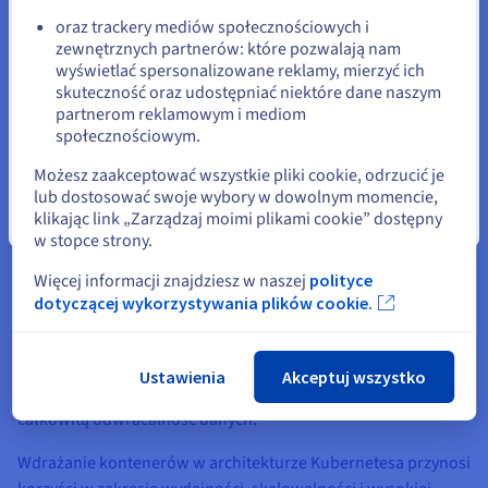
zapobiec błędom i zapewnić bezpieczeństwo architektury. W
oraz trackery mediów społecznościowych i
zewnętrznych partnerów: które pozwalają nam
usłudze zawarta jest ochrona Anty-DDoS.
Pozostań na bieżącej stronie
wyświetlać spersonalizowane reklamy, mierzyć ich
skuteczność oraz udostępniać niektóre dane naszym
Naszym celem jest, abyś mógł skupić się na rozwoju i
partnerom reklamowym i mediom
obsłudze Twoich aplikacji oraz skonteneryzowanych warstw
Wybierz inną stronę
społecznościowym.
oprogramowania.
Możesz zaakceptować wszystkie pliki cookie, odrzucić je
Load Balancer od OVHcloud rozdziela ruch na wiele
lub dostosować swoje wybory w dowolnym momencie,
węzłów i pozwala uzyskać wysoką wydajność architektury
klikając link „Zarządzaj moimi plikami cookie” dostępny
Zamknij
w stopce strony.
Kubernetes
. Możesz zaprogramować automatyczne
skalowanie podów w oparciu o bieżący stan wykorzystania
Więcej informacji znajdziesz w naszej
polityce
Twoich aplikacji. W razie potrzeby określ limity wydajności
dotyczącej wykorzystywania plików cookie.
procesora i pamięci RAM Twoich węzłów. Zasoby
obliczeniowe klastra mogą być dynamicznie dopasowywane.
Ustawienia
Akceptuj wszystko
OVHcloud, bazując na programie zgodności CNCF, gwarantuje
całkowitą odwracalność danych.
Wdrażanie kontenerów w architekturze Kubernetesa przynosi