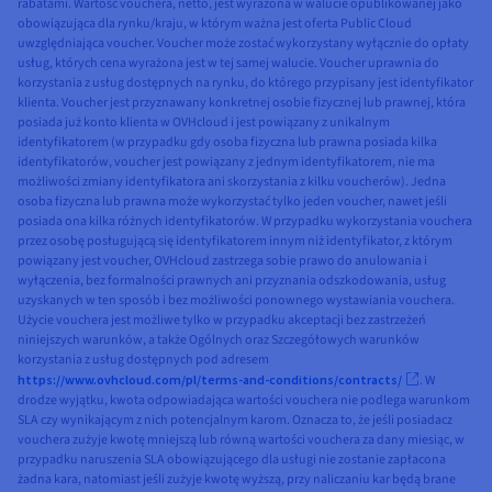
rabatami. Wartość vouchera, netto, jest wyrażona w walucie opublikowanej jako
obowiązująca dla rynku/kraju, w którym ważna jest oferta Public Cloud
uwzględniająca voucher. Voucher może zostać wykorzystany wyłącznie do opłaty
usług, których cena wyrażona jest w tej samej walucie. Voucher uprawnia do
korzystania z usług dostępnych na rynku, do którego przypisany jest identyfikator
klienta. Voucher jest przyznawany konkretnej osobie fizycznej lub prawnej, która
posiada już konto klienta w OVHcloud i jest powiązany z unikalnym
identyfikatorem (w przypadku gdy osoba fizyczna lub prawna posiada kilka
identyfikatorów, voucher jest powiązany z jednym identyfikatorem, nie ma
możliwości zmiany identyfikatora ani skorzystania z kilku voucherów). Jedna
osoba fizyczna lub prawna może wykorzystać tylko jeden voucher, nawet jeśli
posiada ona kilka różnych identyfikatorów. W przypadku wykorzystania vouchera
przez osobę posługującą się identyfikatorem innym niż identyfikator, z którym
powiązany jest voucher, OVHcloud zastrzega sobie prawo do anulowania i
wyłączenia, bez formalności prawnych ani przyznania odszkodowania, usług
uzyskanych w ten sposób i bez możliwości ponownego wystawiania vouchera.
Użycie vouchera jest możliwe tylko w przypadku akceptacji bez zastrzeżeń
niniejszych warunków, a także Ogólnych oraz Szczegółowych warunków
korzystania z usług dostępnych pod adresem
https://www.ovhcloud.com/pl/terms-and-conditions/contracts/
. W
drodze wyjątku, kwota odpowiadająca wartości vouchera nie podlega warunkom
SLA czy wynikającym z nich potencjalnym karom. Oznacza to, że jeśli posiadacz
vouchera zużyje kwotę mniejszą lub równą wartości vouchera za dany miesiąc, w
przypadku naruszenia SLA obowiązującego dla usługi nie zostanie zapłacona
żadna kara, natomiast jeśli zużyje kwotę wyższą, przy naliczaniu kar będą brane