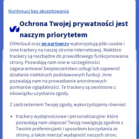
Kube-proxy to sieciowy serwer proxy, który jest uruchamiany
Kontynuuj bez akceptowania
na węzłach i umożliwia zarządzanie wirtualnymi adresami IP
podów. Są one wówczas dostępne zarówno w klastrze, jak i
Ochrona Twojej prywatności jest
poza nim. Jest on również używany do równoważenia
naszym priorytetem
obciążenia usług wykonywanych na węźle.
OVHcloud oraz
jej partnerzy
wykorzystują pliki cookie i
Dzięki tym komponentom Kubernetes oferuje wydajny i
inne trackery na naszej stronie internetowej. Niektóre
efektywny system orkiestracji klastrów.
trackery są niezbędne do prawidłowego funkcjonowania
strony. Pozwalają nam one w szczególności
zagwarantować bezpieczeństwo usługi lub zapewnić
Wydaje się, że znajdujesz się w
działanie niektórych podstawowych funkcji. Inne
pozwalają nam na prowadzenie anonimowych
Stany Zjednoczone
Instalacja Kubernetesa z
pomiarów oglądalności. Te trackery są zwolnione z
obowiązku uzyskania zgody.
Jeśli chcesz złożyć zamówienie w Stany Zjednoczone, wyszukaj
OVHcloud
odpowiednią stronę i załóż konto.
Z zastrzeżeniem Twojej zgody, wykorzystujemy również:
Go to Stany Zjednoczone website
OVHcloud wdraża, hostuje i utrzymuje wszystkie komponenty
trackery wydajnościowe i personalizacyjne: które
pozwalają nam ulepszać Twoją nawigację zgodnie z
us.ovhcloud.com/
Angielski
USD - $
Twojej architektury Kubernetes. Nasi eksperci wykonują
Twoimi preferencjami i sposobem korzystania ze
operacje na komponentach głównych, ale także na
strony, a także mierzyć wydajność naszych stron;
lub
komponentach zainstalowanych na Twoich węzłach, aby