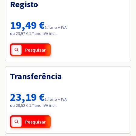
Documentação
Documentação
Registo
Roadmap & Changelog
Preços
Roadmap & Changelog
Roadmap & Changelog
Observabilidade
Disponibilidade por regiões
Documentação
19,49 €
Roadmap & Changelog
1.º ano + IVA
Roadmap & Changelog
ou 23,97 € 1.º ano IVA incl.
Pesquisar
Transferência
23,19 €
1.º ano + IVA
ou 28,52 € 1.º ano IVA incl.
Pesquisar