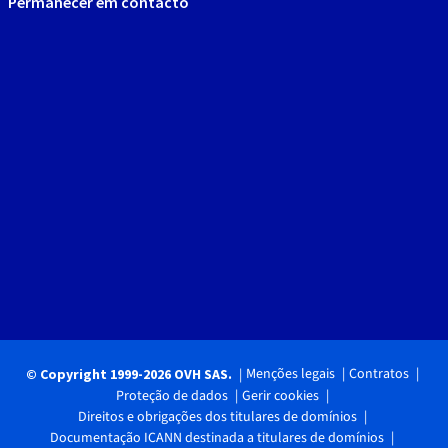
Permanecer em contacto
Menções legais
Contratos
© Copyright 1999-2026 OVH SAS.
Proteção de dados
Gerir cookies
Direitos e obrigações dos titulares de domínios
Documentação ICANN destinada a titulares de domínios