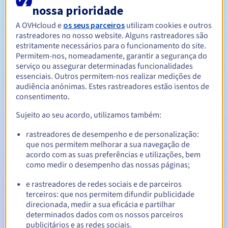
nossa prioridade
A OVHcloud e
os seus parceiros
utilizam cookies e outros
Entre 1 e 10 anos
Período de renovação
rastreadores no nosso website. Alguns rastreadores são
estritamente necessários para o funcionamento do site.
Permitem-nos, nomeadamente, garantir a segurança do
serviço ou assegurar determinadas funcionalidades
30 dias
Período de redenção
essenciais. Outros permitem-nos realizar medições de
audiência anónimas. Estes rastreadores estão isentos de
consentimento.
Notificações automáticas:
Sujeito ao seu acordo, utilizamos também:
E-mails de aviso:
60, 30, 15, 7 e 3 dias antes da data de
rastreadores de desempenho e de personalização:
expiração
que nos permitem melhorar a sua navegação de
acordo com as suas preferências e utilizações, bem
E-mail no dia da expiração
para notificar a suspensão do
como medir o desempenho das nossas páginas;
nome de domínio
e rastreadores de redes sociais e de parceiros
E-mail após o Redemption Grace Period
para notificar a
terceiros: que nos permitem difundir publicidade
eliminação do nome de domínio
direcionada, medir a sua eficácia e partilhar
determinados dados com os nossos parceiros
publicitários e as redes sociais.