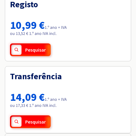
Documentação
Documentação
Registo
Roadmap & Changelog
Preços
Roadmap & Changelog
Roadmap & Changelog
Observabilidade
Disponibilidade por regiões
Documentação
10,99 €
Roadmap & Changelog
1.º ano + IVA
Roadmap & Changelog
ou 13,52 € 1.º ano IVA incl.
Pesquisar
Transferência
14,09 €
1.º ano + IVA
ou 17,33 € 1.º ano IVA incl.
Pesquisar