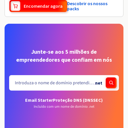
Descobrir os nossos
Encomendar agora
packs
Junte-se aos 5 milhões de
empreendedores que confiam em nós
.
net
Email Starter
Proteção DNS (DNSSEC)
Incluído com um nome de domínio .net