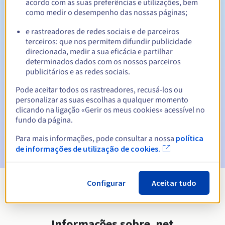
acordo com as suas preferências e utilizações, bem
30 dias
Período de redenção
como medir o desempenho das nossas páginas;
e rastreadores de redes sociais e de parceiros
terceiros: que nos permitem difundir publicidade
direcionada, medir a sua eficácia e partilhar
Notificações automáticas:
determinados dados com os nossos parceiros
E-mails de aviso:
60, 30, 15, 7 e 3 dias antes da data de
publicitários e as redes sociais.
expiração
Pode aceitar todos os rastreadores, recusá-los ou
E-mail no dia da expiração
para notificar a suspensão do
personalizar as suas escolhas a qualquer momento
nome de domínio
clicando na ligação «Gerir os meus cookies» acessível no
fundo da página.
E-mail após o Redemption Grace Period
para notificar a
Para mais informações, pode consultar a nossa
política
eliminação do nome de domínio
de informações de utilização de cookies.
Configurar
Aceitar tudo
Ver todas as extensões
Informações sobre .net