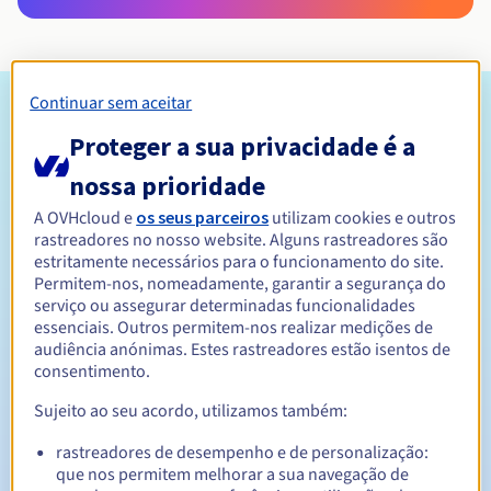
Continuar sem aceitar
Condições de elegibilidade
Proteger a sua privacidade é a
Quem pode registar um .net?
nossa prioridade
Aberto a todas as pessoas singulares ou coletivas, sem
A OVHcloud e
os seus parceiros
utilizam cookies e outros
restrição geográfica.
rastreadores no nosso website. Alguns rastreadores são
estritamente necessários para o funcionamento do site.
Regras de gestão e notificações
Permitem-nos, nomeadamente, garantir a segurança do
serviço ou assegurar determinadas funcionalidades
essenciais. Outros permitem-nos realizar medições de
Entre 1 e 10 anos
Período de registo
audiência anónimas. Estes rastreadores estão isentos de
consentimento.
Sujeito ao seu acordo, utilizamos também:
Entre 1 e 10 anos
Período de renovação
rastreadores de desempenho e de personalização:
que nos permitem melhorar a sua navegação de