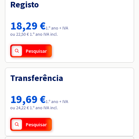
Documentação
Documentação
Registo
Roadmap & Changelog
Preços
Roadmap & Changelog
Roadmap & Changelog
Observabilidade
Disponibilidade por regiões
Documentação
18,29 €
Roadmap & Changelog
1.º ano + IVA
Roadmap & Changelog
ou 22,50 € 1.º ano IVA incl.
Pesquisar
Transferência
19,69 €
1.º ano + IVA
ou 24,22 € 1.º ano IVA incl.
Pesquisar