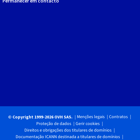
Permanecer em contacto
Menções legais
Contratos
© Copyright 1999-2026 OVH SAS.
Proteção de dados
Gerir cookies
Direitos e obrigações dos titulares de domínios
Documentação ICANN destinada a titulares de domínios