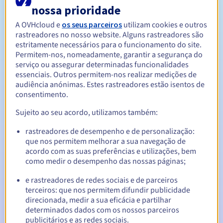
nossa prioridade
A OVHcloud e
os seus parceiros
utilizam cookies e outros
Entre 1 e 10 anos
Período de renovação
rastreadores no nosso website. Alguns rastreadores são
estritamente necessários para o funcionamento do site.
Permitem-nos, nomeadamente, garantir a segurança do
serviço ou assegurar determinadas funcionalidades
30 dias
Período de redenção
essenciais. Outros permitem-nos realizar medições de
audiência anónimas. Estes rastreadores estão isentos de
consentimento.
Notificações automáticas:
Sujeito ao seu acordo, utilizamos também:
E-mails de aviso:
60, 30, 15, 7 e 3 dias antes da data de
rastreadores de desempenho e de personalização:
expiração
que nos permitem melhorar a sua navegação de
acordo com as suas preferências e utilizações, bem
E-mail no dia da expiração
para notificar a suspensão do
como medir o desempenho das nossas páginas;
nome de domínio
e rastreadores de redes sociais e de parceiros
E-mail após o Redemption Grace Period
para notificar a
terceiros: que nos permitem difundir publicidade
eliminação do nome de domínio
direcionada, medir a sua eficácia e partilhar
determinados dados com os nossos parceiros
publicitários e as redes sociais.