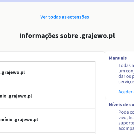
Ver todas as extensões
Informações sobre .grajewo.pl
Manuais
Todas a
um conj
.grajewo.pl
dar os 
serviço
Aceder
io .grajewo.pl
Níveis de s
Pode co
vivo, ti
mínio .grajewo.pl
suporte
acompa