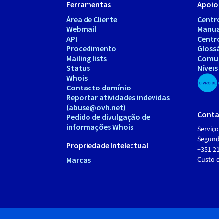
Ferramentas
Apoio 
Área de Cliente
Centr
Webmail
Manua
API
Centr
Procedimento
Gloss
Mailing lists
Comu
Status
Níveis
Whois
Contacto domínio
Reportar atividades indevidas
(abuse@ovh.net)
Conta
Pedido de divulgação de
informações Whois
Serviço
Segunda
Propriedade Intelectual
+351 21
Marcas
Custo 