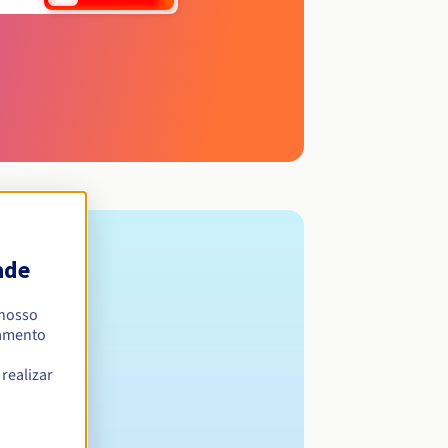
ade
 nosso
namento
realizar