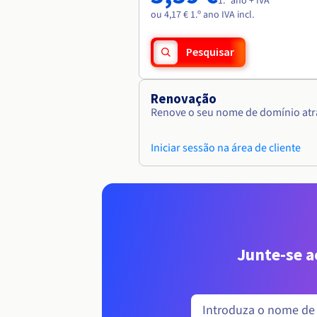
1.º ano + IVA
ou 4,17 € 1.º ano IVA incl.
Pesquisar
Renovação
Renove o seu nome de domínio atra
Iniciar sessão na área de cliente
Junte-se 