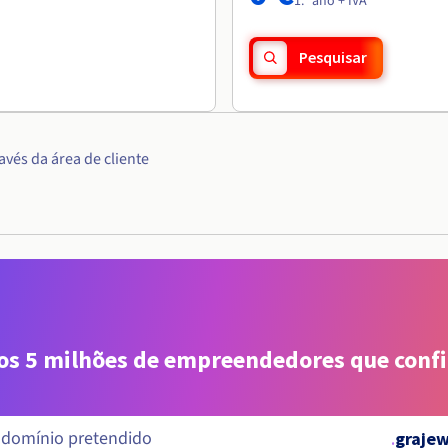
1.º ano + IVA
Pesquisar
vés da área de cliente
aos 5 milhões de empreendedores que conf
.
grajew