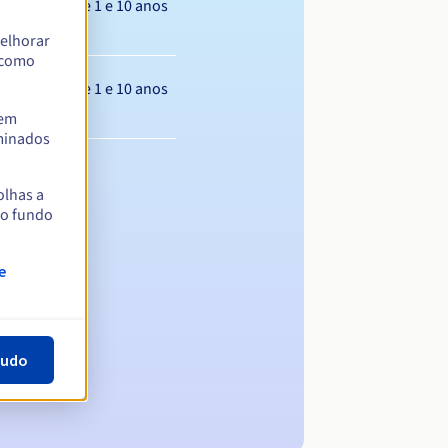
Entre 1 e 10 anos
elhorar
m como
Entre 1 e 10 anos
tem
rminados
olhas a
no fundo
e
tudo