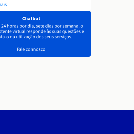
mais
Chatbot
 24 horas por dia, sete dias por semana, o
stente virtual responde às suas questões e
ta-o na utilização dos seus serviços.
Fale connosco