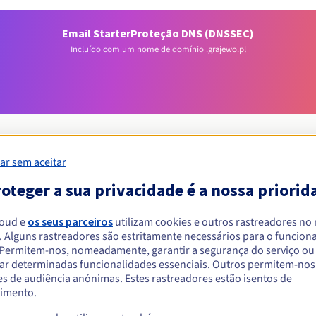
Email Starter
Proteção DNS (DNSSEC)
Incluído com um nome de domínio .grajewo.pl
ar sem aceitar
oteger a sua privacidade é a nossa priorid
Condições de elegibilidade
loud e
os seus parceiros
utilizam cookies e outros rastreadores no
um .grajewo.pl?
. Alguns rastreadores são estritamente necessários para o funcio
. Permitem-nos, nomeadamente, garantir a segurança do serviço ou
singulares ou coletivas, sem restrição geográfica.
ar determinadas funcionalidades essenciais. Outros permitem-nos 
s de audiência anónimas. Estes rastreadores estão isentos de
Regras de gestão e notificações
imento.