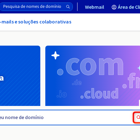
Webmail
Área de Cl
-mails e soluções colaborativas
a