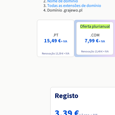
Nome de domínio
Todas as extensões de domínio
Domínio .grajewo.pl
Oferta plurianual
.PT
.COM
15,49 €
7,99 €
+ IVA
+ IVA
Renovação
13,49 €
+ IVA
Renovação
13,39 €
+ IVA
Registo
3,39 €