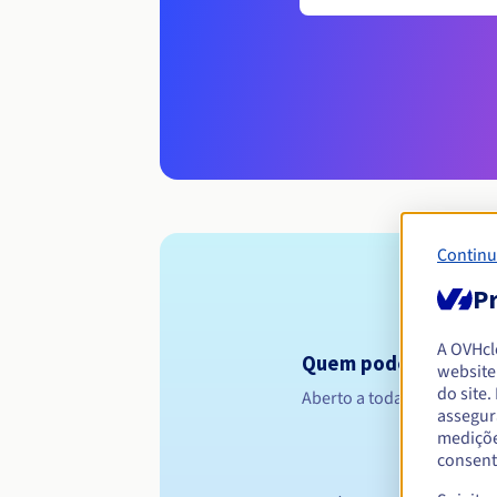
Continu
Pr
A OVHc
Quem pode registar 
website
do site
Aberto a todas as pessoas 
assegur
mediçõe
consent