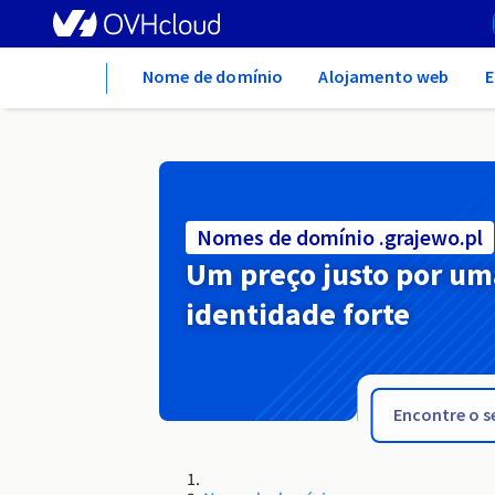
Home
Nome de domínio
Alojamento web
E
Nomes de domínio .grajewo.pl
Um preço justo por um
identidade forte
.gov.uk