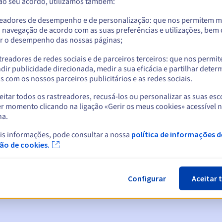
 ao seu acordo, utilizamos também:
readores de desempenho e de personalização: que nos permitem m
a navegação de acordo com as suas preferências e utilizações, be
r o desempenho das nossas páginas;
treadores de redes sociais e de parceiros terceiros: que nos permi
dir publicidade direcionada, medir a sua eficácia e partilhar dete
 com os nossos parceiros publicitários e as redes sociais.
itar todos os rastreadores, recusá-los ou personalizar as suas esc
r momento clicando na ligação «Gerir os meus cookies» acessível 
na.
cas:
is informações, pode consultar a nossa
política de informações d
5, 7 e 3 dias antes da data de expiração
ção de cookies.
ão
para notificar a suspensão do nome de domínio
Configurar
Aceitar 
n Grace Period
para notificar a eliminação do nome de domínio