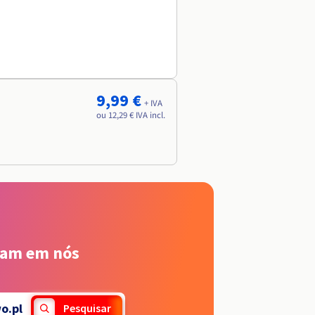
9,99 €
+ IVA
ou 12,29 € IVA incl.
iam em nós
o.pl
Pesquisar