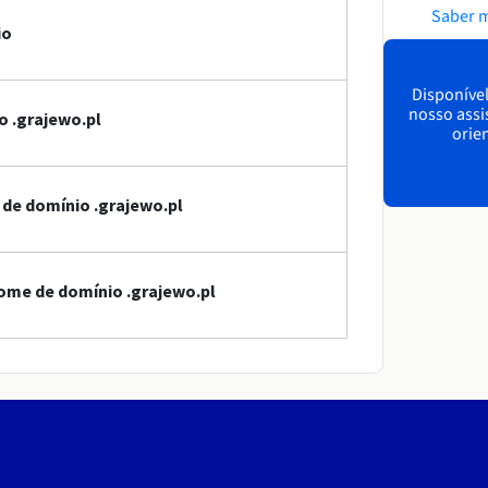
Saber 
io
Disponível
nosso assi
o .grajewo.pl
orien
 de domínio .grajewo.pl
ome de domínio .grajewo.pl