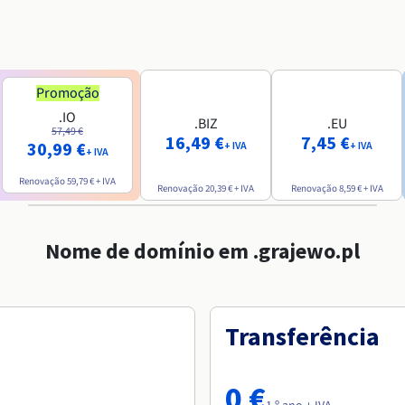
Promoção
.IO
.BIZ
.EU
57,49 €
16,49 €
7,45 €
30,99 €
+ IVA
+ IVA
+ IVA
Renovação
59,79 €
+ IVA
Renovação
20,39 €
+ IVA
Renovação
8,59 €
+ IVA
Nome de domínio em .grajewo.pl
Transferência
0 €