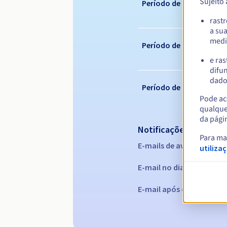
Sujeito
Período de registo
rast
a su
medi
Período de renovação
e ras
difun
dados
Período de redenção
Pode ace
qualque
da pági
Notificações automáti
Para ma
E-mails de aviso:
60, 30, 1
utiliza
E-mail no dia da expiraç
E-mail após o Redemptio