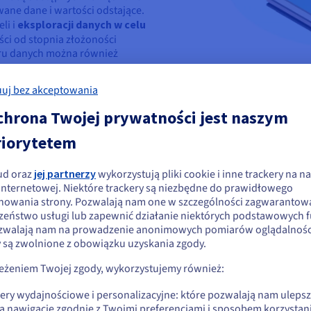
wane dane i wartości odstające.
li i
eksploracji danych w celu
ści od stopnia złożoności
ioru danych można również
uj bez akceptowania
 uzyskane informacje
chrona Twojej prywatności jest naszym
ą je do wspomagania procesu
riorytetem
ud oraz
jej partnerzy
wykorzystują pliki cookie i inne trackery na na
ydaje się, że znajdujesz się w Stany
 internetowej. Niektóre trackery są niezbędne do prawidłowego
sploracją danych
nowania strony. Pozwalają nam one w szczególności zagwarantow
jednoczone
zeństwo usługi lub zapewnić działanie niektórych podstawowych f
zwalają nam na prowadzenie anonimowych pomiarów oglądalności
li chcesz złożyć zamówienie w Stany Zjednoczone, wyszukaj odpowiednią
ych
y są zwolnione z obowiązku uzyskania zgody.
onę i załóż konto.
ją firmy eksplorujące dane, jest identyfikacja, a następnie łączen
zeżeniem Twojej zgody, wykorzystujemy również:
Go to Stany Zjednoczone website
kery wydajnościowe i personalizacyjne: które pozwalają nam uleps
us.ovhcloud.com/
learn
Angielski
USD - $
ne w aplikacjach, takich jak arkusze kalkulacyjne, bazy danych,
ą nawigację zgodnie z Twoimi preferencjami i sposobem korzystani