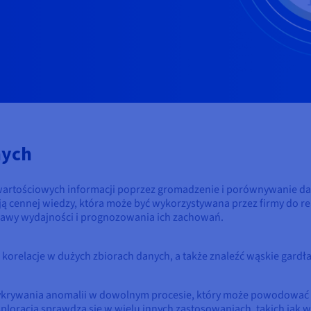
nych
artościowych informacji poprzez gromadzenie i porównywanie dan
ją cennej wiedzy, która może być wykorzystywana przez firmy do re
rawy wydajności i prognozowania ich zachowań.
korelacje w dużych zbiorach danych, a także znaleźć wąskie gardła
wykrywania anomalii w dowolnym procesie, który może powodować 
ksploracja sprawdza się w wielu innych zastosowaniach, takich j