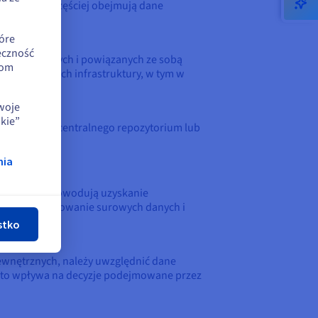
ch i coraz częściej obejmują dane
óre
eczność
tkich istotnych i powiązanych ze sobą
iom
óżnych typach infrastruktury, w tym w
swoje
kie”
rowadzić do centralnego repozytorium lub
nia
nij
madzenia, spowodują uzyskanie
ednie przygotowanie surowych danych i
stko
ewnętrznych, należy uwzględnić dane
ko to wpływa na decyzje podejmowane przez