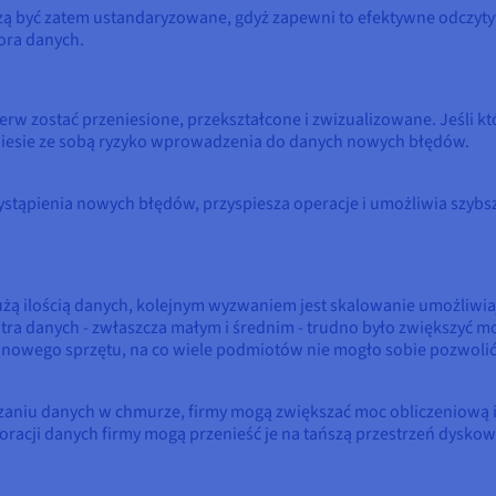
ą być zatem ustandaryzowane, gdyż zapewni to efektywne odczytyw
ora danych.
rw zostać przeniesione, przekształcone i zwizualizowane. Jeśli k
 niesie ze sobą ryzyko wprowadzenia do danych nowych błędów.
stąpienia nowych błędów, przyspiesza operacje i umożliwia szybsz
żą ilością danych, kolejnym wyzwaniem jest skalowanie umożliwia
ra danych - zwłaszcza małym i średnim - trudno było zwiększyć moc
ia nowego sprzętu, na co wiele podmiotów nie mogło sobie pozwolić
zaniu danych w chmurze, firmy mogą zwiększać moc obliczeniową i
racji danych firmy mogą przenieść je na tańszą przestrzeń dyskową 