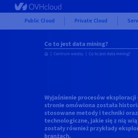
Skip to main content
Public Cloud
Private Cloud
Ser
Co to jest data mining?
Centrum wiedzy
Co to jest data mining?
Wyjaśnienie procesów eksploracji d
stronie omówiona została historia
stosowane metody i techniki ora
technologiczne, jakie się z nią w
zostały również przykłady eksplo
branżach.