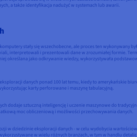
ch, a także identyfikacja nadużyć w systemach lub awarii.
ch
omputery stały się wszechobecne, ale proces ten wykonywany był
ali, interpretowali i prezentowali dane w zrozumiałej formie. Ter
śniej określana jako odkrywanie wiedzy, wykorzystywała podstawo
 eksploracji danych ponad 100 lat temu, kiedy to amerykańskie biu
 wykorzystując karty perforowane i maszynę tabulacyjną.
h dodaje sztuczną inteligencję i uczenie maszynowe do tradycyjnej
atkową moc obliczeniową i możliwości przechowywania danych.
zji w dziedzinie eksploracji danych - w celu wydobycia wartościow
 wykorzystywane w wielu różnych branżach, w tym w handlu detali