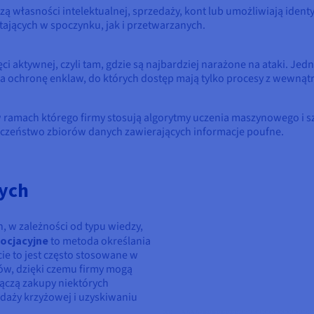
ą własności intelektualnej, sprzedaży, kont lub umożliwiają identyf
ających w spoczynku, jak i przetwarzanych.
 aktywnej, czyli tam, gdzie są najbardziej narażone na ataki. Jed
a ochronę enklaw, do których dostęp mają tylko procesy z wewnątr
 ramach którego firmy stosują algorytmy uczenia maszynowego i sztu
eczeństwo zbiorów danych zawierających informacje poufne.
nych
h, w zależności od typu wiedzy,
socjacyjne
to metoda określania
e to jest często stosowane w
ów, dzięki czemu firmy mogą
łączą zakupy niektórych
aży krzyżowej i uzyskiwaniu