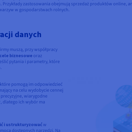
ch. Przykłady zastosowania obejmują sprzedaż produktów online, a
 warzyw w gospodarstwach rolnych.
acji danych
firmy muszą, przy współpracy
 cele biznesowe
oraz
ślić pytania i parametry, które
.
 które pomogą im odpowiedzieć
 mający na celu wydobycie cennej
o precyzyjne, wiarygodne
, dlatego ich wybór ma
ić i ustrukturyzować
w
omocą dostępnych narzędzi. Na