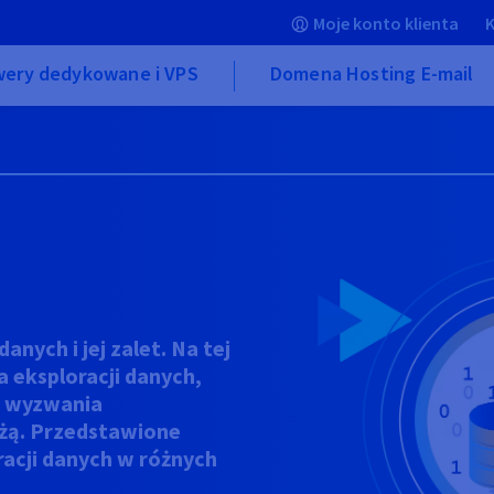
Moje konto klienta
K
wery dedykowane i VPS
Domena Hosting E-mail
anych i jej zalet. Na tej
 eksploracji danych,
z wyzwania
iążą. Przedstawione
racji danych w różnych