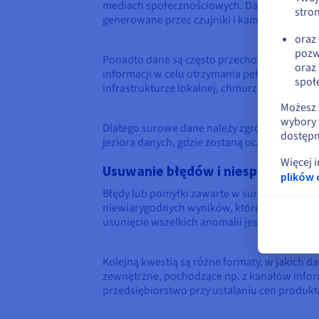
mediach społecznościowych. Dane te dostępn
stron
generowane przez czujniki i kamery IoT.
oraz
pozw
Ponadto dane są często przechowywane w różn
oraz
informacji w celu otrzymania pełnego obraz
społ
infrastrukturze lokalnej, chmurze prywatnej i
Możesz 
wybory 
Dlatego surowe dane należy zgromadzić we w
dostępn
jeziora danych, gdzie zostaną oczyszczone i
Więcej 
Usuwanie błędów i niespójności
plików 
Błędy lub pomyłki zawarte w surowych danyc
niewiarygodnych wyników, które mogą prowad
usunięcie wszelkich anomalii jest niezwykle i
Kolejną kwestią są różne formaty, w jakich
zewnętrzne, pochodzące np. z kanałów inform
przedsiębiorstwo przy ustalaniu cen produk