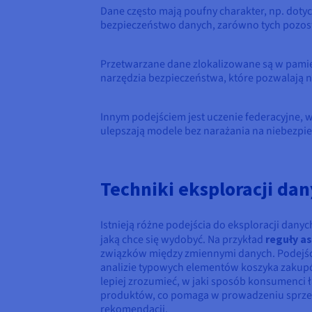
Dane często mają poufny charakter, np. dotycz
bezpieczeństwo danych, zarówno tych pozost
Przetwarzane dane zlokalizowane są w pamięci
narzędzia bezpieczeństwa, które pozwalają n
Innym podejściem jest uczenie federacyjne, w
ulepszają modele bez narażania na niebezpi
Techniki eksploracji da
Istnieją różne podejścia do eksploracji danyc
jaką chce się wydobyć. Na przykład
reguły a
związków między zmiennymi danych. Podejści
analizie typowych elementów koszyka zakup
lepiej zrozumieć, w jaki sposób konsumenci 
produktów, co pomaga w prowadzeniu sprzed
rekomendacji.