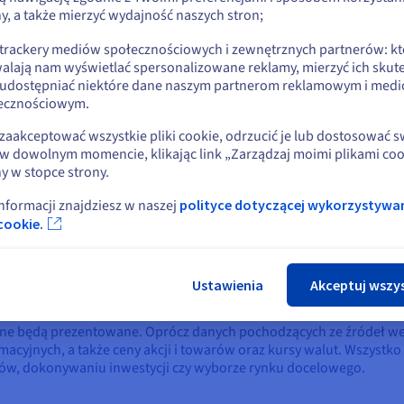
e są w wielu ustrukturyzowanych i nieustrukturyzowanych formata
y, a także mierzyć wydajność naszych stron;
lub
 trackery mediów społecznościowych i zewnętrznych partnerów: kt
alają nam wyświetlać spersonalizowane reklamy, mierzyć ich skut
Pozostań na bieżącej stronie
ych częściach przedsiębiorstwa, co oznacza, że pozyskanie wszys
 udostępniać niektóre dane naszym partnerom reklamowym i med
u stanowi duże wyzwanie. Dane mogą być również zlokalizowane w r
ecznościowym.
 publicznej.
Wybierz inną stronę
zaakceptować wszystkie pliki cookie, odrzucić je lub dostosować 
w dowolnym momencie, klikając link „Zarządzaj moimi plikami coo
szystkich formatach, w których występują. Następnie należy je wp
y w stopce strony.
 sformatowane przed uruchomieniem narzędzi analitycznych.
informacji znajdziesz w naszej
polityce dotyczącej wykorzystywa
Zamk
cookie.
h, w tym duplikaty i błędy wprowadzone podczas procesu ich gro
zić do podejmowania złych decyzji przez firmę. Dlatego odpowi
stotne.
Ustawienia
Akceptuj wszy
 dane będą prezentowane. Oprócz danych pochodzących ze źródeł w
acyjnych, a także ceny akcji i towarów oraz kursy walut. Wszyst
tów, dokonywaniu inwestycji czy wyborze rynku docelowego.