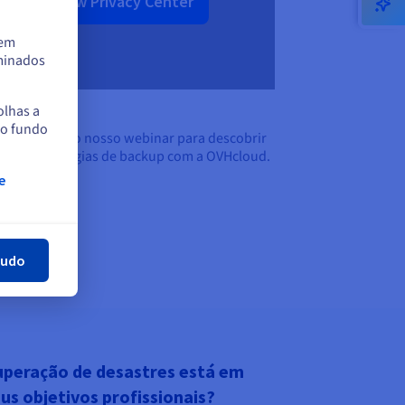
Show Privacy Center
tem
rminados
inar
olhas a
no fundo
a repetição do nosso webinar para descobrir
 e as estratégias de backup com a OVHcloud.
e
har
tudo
cuperação de desastres está em
s objetivos profissionais?