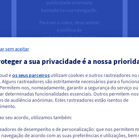
publicidade orientada
baseada na sua navegação.
Para ver o vídeo, deve aceitar
a política de
confidencialidade Cookies
de partilha em plataformas
ar sem aceitar
de terceiros no nosso Centro
oteger a sua privacidade é a nossa priorid
de Privacidade. Pode retirar
o seu consentimento a
qualquer momento.
loud e
os seus parceiros
utilizam cookies e outros rastreadores no
. Alguns rastreadores são estritamente necessários para o funcio
arece que está localizado em Estados Unido
Para mais informações,
. Permitem-nos, nomeadamente, garantir a segurança do serviço ou
ar determinadas funcionalidades essenciais. Outros permitem-nos 
consulte a
política sobre os
a encomendar a partir de Estados Unidos, terá de consultar e criar uma con
s de audiência anónimas. Estes rastreadores estão isentos de
cookies do Vimeo
e a
website do país em questão.
imento.
política sobre os cookies da
 ao seu acordo, utilizamos também:
OVHcloud
.
Aceder ao website do Estados Unidos
us.ovhcloud.com/
Inglês
USD - $
readores de desempenho e de personalização: que nos permitem m
a navegação de acordo com as suas preferências e utilizações, be