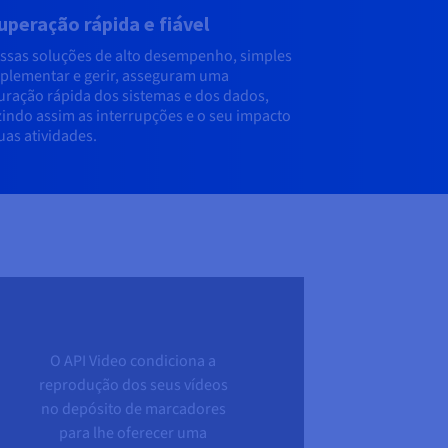
peração rápida e fiável
ssas soluções de alto desempenho, simples
plementar e gerir, asseguram uma
uração rápida dos sistemas e dos dados,
indo assim as interrupções e o seu impacto
uas atividades.
O API Video condiciona a
reprodução dos seus vídeos
no depósito de marcadores
para lhe oferecer uma