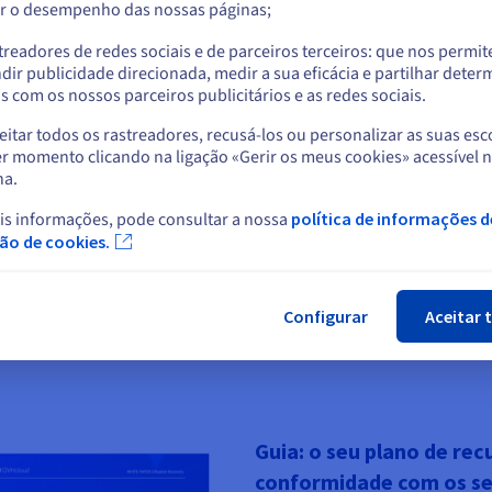
Show Privacy Center
r o desempenho das nossas páginas;
ou
treadores de redes sociais e de parceiros terceiros: que nos permi
Ficar no website atual
dir publicidade direcionada, medir a sua eficácia e partilhar dete
 com os nossos parceiros publicitários e as redes sociais.
Testemunhos de clientes
Web
itar todos os rastreadores, recusá-los ou personalizar as suas esc
Selecionar outro website
r momento clicando na ligação «Gerir os meus cookies» acessível 
Como os clientes de ARS ganham em
Veja 
na.
escalabilidade com as soluções Nutanix on
o DRP
 os
OVHcloud.
is informações, pode consultar a nossa
política de informações d
Fec
ção de cookies.
Configurar
Aceitar 
Guia: o seu plano de re
conformidade com os seu