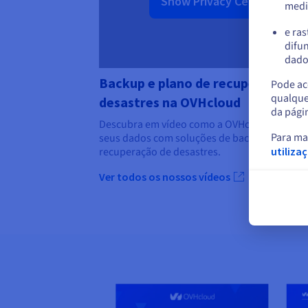
Show Privacy Center
medi
e ras
difun
dados
Backup e plano de recuperação de
Pode ace
qualque
desastres na OVHcloud
da pági
Descubra em vídeo como a OVHcloud protege
Para ma
seus dados com soluções de backup e de
utiliza
recuperação de desastres.
Ver todos os nossos vídeos