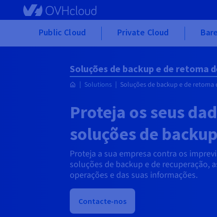
Skip to main content
Public Cloud
Private Cloud
Bare
Soluções de backup e de retoma d
Solutions
Soluções de backup e de retoma 
Proteja os seus da
soluções de backu
Proteja a sua empresa contra os imprev
soluções de backup e de recuperação, 
operações e das suas informações.
Contacte-nos