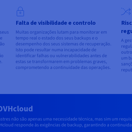
Falta de visibilidade e controlo
Ris
reg
seus
Muitas organizações lutam para monitorar em
ue
tempo real o estado dos seus backups e o
A ges
são
desempenho dos seus sistemas de recuperação.
regul
Isto pode resultar numa incapacidade de
outro
ão
identificar falhas ou vulnerabilidades antes de
um ba
e.
estas se transformarem em problemas graves,
sançõ
comprometendo a continuidade das operações.
reput
 OVHcloud
stres não são apenas uma necessidade técnica, mas sim um requisit
VHcloud responde às exigências de backup, garantindo a continuida