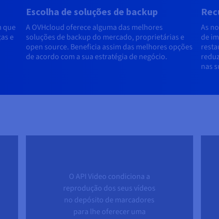
Escolha de soluções de backup
Recu
m que
A OVHcloud oferece alguma das melhores
As no
as e
soluções de backup do mercado, proprietárias e
de im
open source. Beneficia assim das melhores opções
resta
de acordo com a sua estratégia de negócio.
reduz
nas s
O API Video condiciona a
reprodução dos seus vídeos
no depósito de marcadores
para lhe oferecer uma