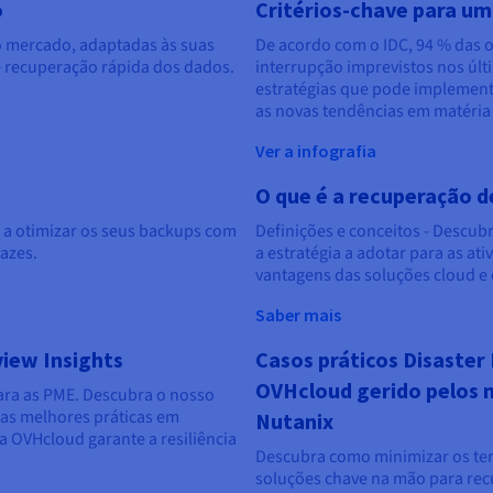
o
Critérios-chave para um
 mercado, adaptadas às suas 
De acordo com o IDC, 94 % das 
e recuperação rápida dos dados.
interrupção imprevistos nos últ
estratégias que pode implement
as novas tendências em matéria
Ver a infografia
O que é a recuperação d
 a otimizar os seus backups com
Definições e conceitos - Descubr
azes.
a estratégia a adotar para as a
vantagens das soluções cloud e
Saber mais
view Insights
Casos práticos Disaste
OVHcloud gerido pelos n
ara as PME. Descubra o nosso
 as melhores práticas em
Nutanix
a OVHcloud garante a resiliência
Descubra como minimizar os te
soluções chave na mão para rec