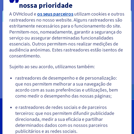
nossa prioridade
A OVHcloud e
os seus parceiros
utilizam cookies e outros
rastreadores no nosso website. Alguns rastreadores são
estritamente necessários para o funcionamento do site.
Permitem-nos, nomeadamente, garantir a segurança do
Parece que está localizado em
serviço ou assegurar determinadas funcionalidades
Estados Unidos.
essenciais. Outros permitem-nos realizar medições de
audiência anónimas. Estes rastreadores estão isentos de
Para encomendar a partir de Estados Unidos, terá de consultar e
consentimento.
criar uma conta no website do país em questão.
Sujeito ao seu acordo, utilizamos também:
Aceder ao website do Estados Unidos
rastreadores de desempenho e de personalização:
us.ovhcloud.com/
hosted-private-
que nos permitem melhorar a sua navegação de
cloud
Inglês
USD - $
acordo com as suas preferências e utilizações, bem
como medir o desempenho das nossas páginas;
ou
e rastreadores de redes sociais e de parceiros
Demonstração e orçamentos
terceiros: que nos permitem difundir publicidade
Ficar no website atual
direcionada, medir a sua eficácia e partilhar
personalizados
determinados dados com os nossos parceiros
publicitários e as redes sociais.