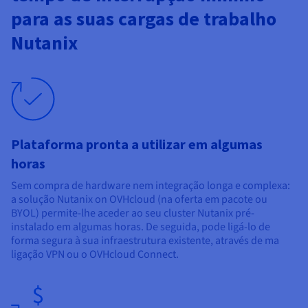
Documentação
Documentação
Documentação
Preços
para as suas cargas de trabalho
Roadmap & Changelog
Roadmap & Changelog
Roadmap & Changelog
Observabilidade
Disponibilidade por regiões
Nutanix
Documentação
Roadmap & Changelog
Roadmap & Changelog
Plataforma pronta a utilizar em algumas
horas
Sem compra de hardware nem integração longa e complexa:
a solução Nutanix on OVHcloud (na oferta em pacote ou
BYOL) permite-lhe aceder ao seu cluster Nutanix pré-
instalado em algumas horas. De seguida, pode ligá-lo de
forma segura à sua infraestrutura existente, através de ma
ligação VPN ou o OVHcloud Connect.