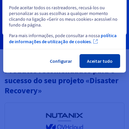
Selecionar outro website
Reserve uma demonstração e peça um orçamento
Pode aceitar todos os rastreadores, recusá-los ou
personalizado aos nossos especialistas.
personalizar as suas escolhas a qualquer momento
clicando na ligação «Gerir os meus cookies» acessível no
fundo da página.
Contacte o nosso serviço comercial.
Fechar
Para mais informações, pode consultar a nossa
política
de informações de utilização de cookies.
Configurar
Aceitar tudo
Produtos recomendados para o
sucesso do seu projeto «Disaster
Recovery»