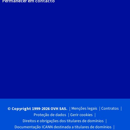
Permanecer em contacto
Menções legais
Contratos
© Copyright 1999-2026 OVH SAS.
Proteção de dados
Gerir cookies
Direitos e obrigações dos titulares de domínios
Documentação ICANN destinada a titulares de domínios