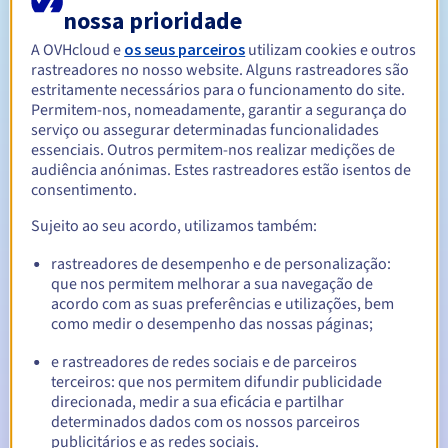
nossa prioridade
A OVHcloud e
os seus parceiros
utilizam cookies e outros
Entre 1 e 10 anos
Período de renovação
rastreadores no nosso website. Alguns rastreadores são
estritamente necessários para o funcionamento do site.
Permitem-nos, nomeadamente, garantir a segurança do
serviço ou assegurar determinadas funcionalidades
30 dias
Período de redenção
essenciais. Outros permitem-nos realizar medições de
audiência anónimas. Estes rastreadores estão isentos de
consentimento.
Notificações automáticas:
Sujeito ao seu acordo, utilizamos também:
E-mails de aviso:
60, 30, 15, 7 e 3 dias antes da data de
rastreadores de desempenho e de personalização:
expiração
que nos permitem melhorar a sua navegação de
acordo com as suas preferências e utilizações, bem
E-mail no dia da expiração
para notificar a suspensão do
como medir o desempenho das nossas páginas;
nome de domínio
e rastreadores de redes sociais e de parceiros
E-mail após o Redemption Grace Period
para notificar a
terceiros: que nos permitem difundir publicidade
eliminação do nome de domínio
direcionada, medir a sua eficácia e partilhar
determinados dados com os nossos parceiros
publicitários e as redes sociais.