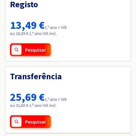
Documentação
Documentação
Registo
Roadmap & Changelog
Preços
Roadmap & Changelog
Roadmap & Changelog
Observabilidade
Disponibilidade por regiões
Documentação
13,49 €
Roadmap & Changelog
1.º ano + IVA
Roadmap & Changelog
ou 16,59 € 1.º ano IVA incl.
Pesquisar
Transferência
25,69 €
1.º ano + IVA
ou 31,60 € 1.º ano IVA incl.
Pesquisar