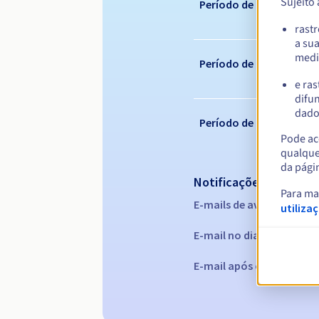
Sujeito
Período de registo
rast
a su
medi
Período de renovação
e ras
difun
dados
Período de redenção
Pode ace
qualque
da pági
Notificações automáti
Para ma
E-mails de aviso:
60, 30, 1
utiliza
E-mail no dia da expiraç
E-mail após o Redemptio