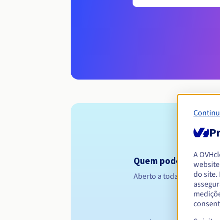
Continu
Pr
A OVHc
Quem pode registar 
website
do site
Aberto a todas as pessoas 
assegur
mediçõe
consent