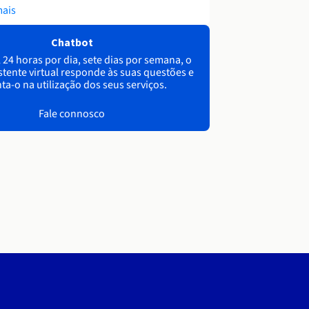
mais
Chatbot
 24 horas por dia, sete dias por semana, o
stente virtual responde às suas questões e
ta-o na utilização dos seus serviços.
Fale connosco