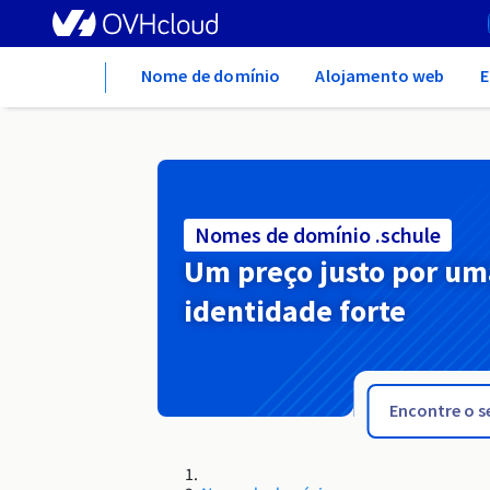
Home
Nome de domínio
Alojamento web
E
Nomes de domínio .schule
Um preço justo por um
identidade forte
.school