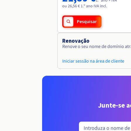
1.º ano + IVA
ou 26,56 € 1.º ano IVA incl.
Pesquisar
Renovação
Renove o seu nome de domínio atra
Iniciar sessão na área de cliente
Junte-se 