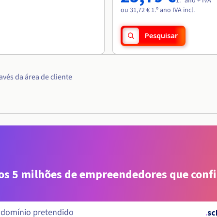
1.º ano + IVA
ou 31,72 € 1.º ano IVA incl.
Pesquisar
vés da área de cliente
aos 5 milhões de empreendedores que conf
.
sc