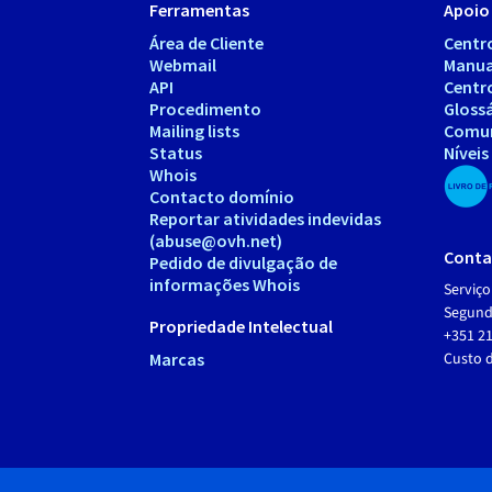
Ferramentas
Apoio 
Área de Cliente
Centr
Webmail
Manua
API
Centr
Procedimento
Gloss
Mailing lists
Comu
Status
Níveis
Whois
Contacto domínio
Reportar atividades indevidas
(abuse@ovh.net)
Conta
Pedido de divulgação de
informações Whois
Serviço
Segunda
Propriedade Intelectual
+351 21
Marcas
Custo 