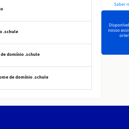
Saber 
io
Disponível
nosso assi
o .schule
orien
 de domínio .schule
ome de domínio .schule