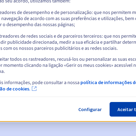
 ao seu acordo, utilizamos também:
readores de desempenho e de personalização: que nos permitem m
a navegação de acordo com as suas preferências e utilizações, be
r o desempenho das nossas páginas;
treadores de redes sociais e de parceiros terceiros: que nos permi
dir publicidade direcionada, medir a sua eficácia e partilhar dete
 com os nossos parceiros publicitários e as redes sociais.
itar todos os rastreadores, recusá-los ou personalizar as suas esc
r momento clicando na ligação «Gerir os meus cookies» acessível 
na.
cas:
is informações, pode consultar a nossa
política de informações d
5, 7 e 3 dias antes da data de expiração
ção de cookies.
ão
para notificar a suspensão do nome de domínio
Configurar
Aceitar 
n Grace Period
para notificar a eliminação do nome de domínio