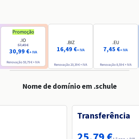
Promoção
.IO
.BIZ
.EU
57,49 €
16,49 €
7,45 €
30,99 €
+ IVA
+ IVA
+ IVA
Renovação
59,79 €
+ IVA
Renovação
20,39 €
+ IVA
Renovação
8,59 €
+ IVA
Nome de domínio em .schule
Transferência
25,79 €