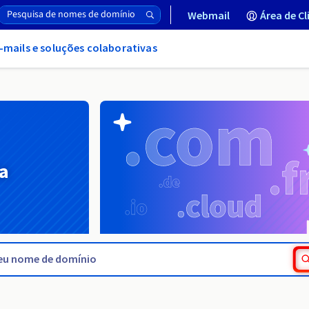
Webmail
Área de Cl
-mails e soluções colaborativas
a