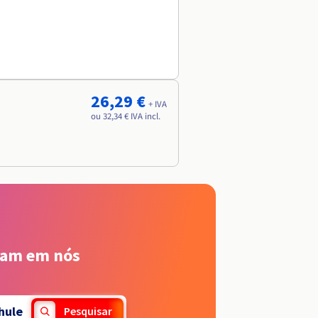
26,29 €
+ IVA
ou 32,34 € IVA incl.
iam em nós
hule
Pesquisar