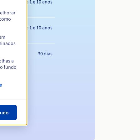
Entre 1 e 10 anos
elhorar
m como
Entre 1 e 10 anos
tem
rminados
30 dias
olhas a
no fundo
e
tudo