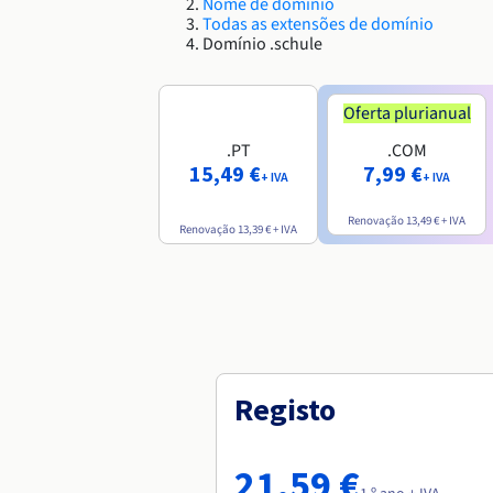
Nome de domínio
Todas as extensões de domínio
Domínio .schule
Oferta plurianual
.PT
.COM
15,49 €
7,99 €
+ IVA
+ IVA
Renovação
13,49 €
+ IVA
Renovação
13,39 €
+ IVA
Registo
21,59 €