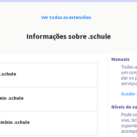
Ver todas as extensões
Informações sobre .schule
Manuais
Todas a
um conj
.schule
dar os 
serviço
Aceder
io .schule
Níveis de s
Pode co
vivo, ti
mínio .schule
suporte
acompa