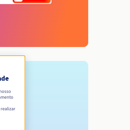
ade
 nosso
namento
realizar