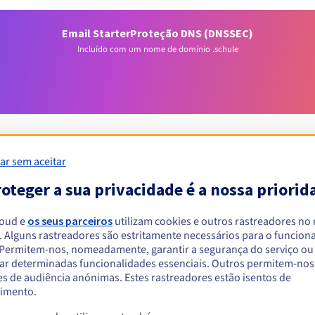
Email Starter
Proteção DNS (DNSSEC)
Incluído com um nome de domínio .schule
ar sem aceitar
oteger a sua privacidade é a nossa priorid
Condições de elegibilidade
loud e
os seus parceiros
utilizam cookies e outros rastreadores no
um .schule?
. Alguns rastreadores são estritamente necessários para o funcio
. Permitem-nos, nomeadamente, garantir a segurança do serviço ou
singulares ou coletivas, sem restrição geográfica.
ar determinadas funcionalidades essenciais. Outros permitem-nos 
s de audiência anónimas. Estes rastreadores estão isentos de
Regras de gestão e notificações
imento.