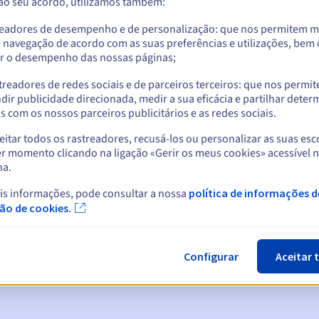
 ao seu acordo, utilizamos também:
readores de desempenho e de personalização: que nos permitem m
a navegação de acordo com as suas preferências e utilizações, be
r o desempenho das nossas páginas;
treadores de redes sociais e de parceiros terceiros: que nos permi
dir publicidade direcionada, medir a sua eficácia e partilhar dete
 com os nossos parceiros publicitários e as redes sociais.
itar todos os rastreadores, recusá-los ou personalizar as suas esc
r momento clicando na ligação «Gerir os meus cookies» acessível 
na.
cas:
is informações, pode consultar a nossa
política de informações d
5, 7 e 3 dias antes da data de expiração
ção de cookies.
ão
para notificar a suspensão do nome de domínio
Configurar
Aceitar 
n Grace Period
para notificar a eliminação do nome de domínio