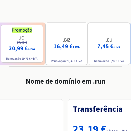
Promoção
.IO
.BIZ
.EU
57,49 €
16,49 €
7,45 €
30,99 €
+ IVA
+ IVA
+ IVA
Renovação
59,79 €
+ IVA
Renovação
20,39 €
+ IVA
Renovação
8,59 €
+ IVA
Nome de domínio em .run
Transferência
23,19 €