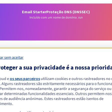
Email Starter
Proteção DNS (DNSSEC)
Incluído com um nome de domínio .run
ar sem aceitar
oteger a sua privacidade é a nossa priorid
Condições de elegibilidade
loud e
os seus parceiros
utilizam cookies e outros rastreadores no
um .run?
. Alguns rastreadores são estritamente necessários para o funcio
. Permitem-nos, nomeadamente, garantir a segurança do serviço ou
singulares ou coletivas, sem restrição geográfica.
ar determinadas funcionalidades essenciais. Outros permitem-nos 
s de audiência anónimas. Estes rastreadores estão isentos de
Regras de gestão e notificações
imento.