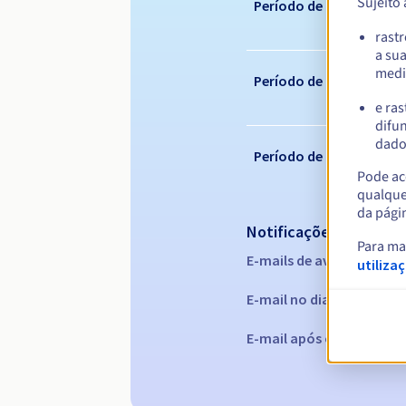
Sujeito
Período de registo
rast
a su
medi
Período de renovação
e ras
difun
dados
Período de redenção
Pode ace
qualque
da pági
Notificações automáti
Para ma
E-mails de aviso:
60, 30, 1
utiliza
E-mail no dia da expiraç
E-mail após o Redemptio