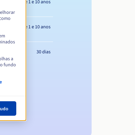
Entre 1 e 10 anos
elhorar
m como
Entre 1 e 10 anos
tem
rminados
30 dias
olhas a
no fundo
e
tudo