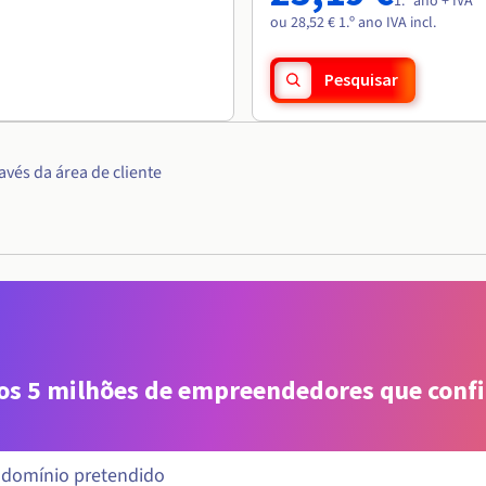
1.º ano + IVA
ou 28,52 € 1.º ano IVA incl.
Pesquisar
vés da área de cliente
aos 5 milhões de empreendedores que conf