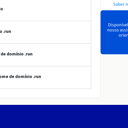
Saber 
io
Disponível
nosso assi
o .run
orien
 de domínio .run
ome de domínio .run