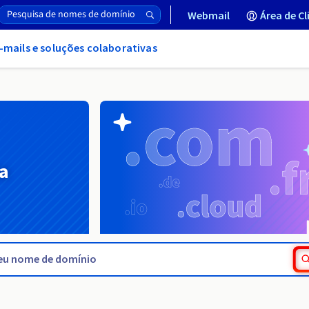
Webmail
Área de Cl
-mails e soluções colaborativas
a