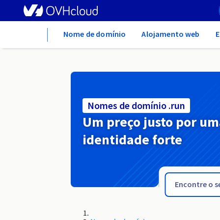
Home
Nome de domínio
Alojamento web
E
Nomes de domínio .run
Um preço justo por um
identidade forte
.ruhr