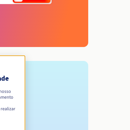
ade
 nosso
namento
realizar