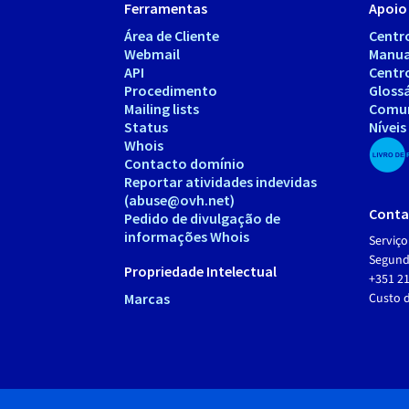
Ferramentas
Apoio 
Área de Cliente
Centr
Webmail
Manua
API
Centr
Procedimento
Gloss
Mailing lists
Comu
Status
Níveis
Whois
Contacto domínio
Reportar atividades indevidas
(abuse@ovh.net)
Conta
Pedido de divulgação de
informações Whois
Serviço
Segunda
Propriedade Intelectual
+351 21
Marcas
Custo 