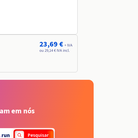
23,69 €
+ IVA
ou 29,14 € IVA incl.
iam em nós
.
run
Pesquisar