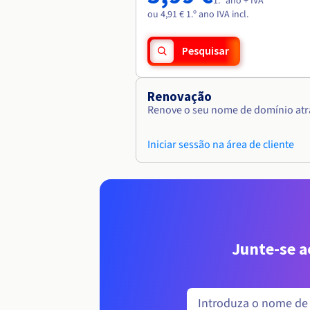
1.º ano + IVA
ou 4,91 € 1.º ano IVA incl.
Pesquisar
Renovação
Renove o seu nome de domínio atra
Iniciar sessão na área de cliente
Junte-se 