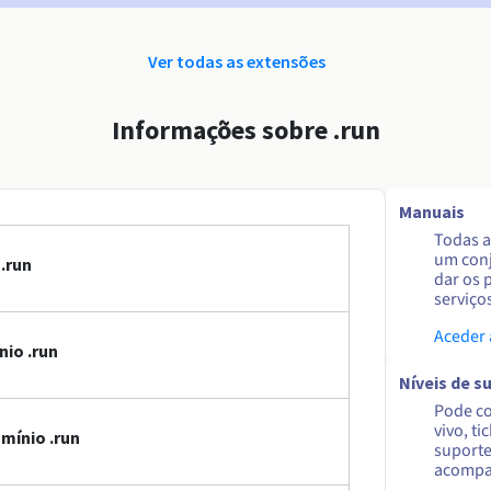
Ver todas as extensões
Informações sobre .run
Manuais
Todas a
um conj
.run
dar os 
serviço
Aceder
io .run
Níveis de s
Pode co
vivo, ti
mínio .run
suporte
acompa