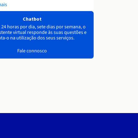
mais
Chatbot
 24 horas por dia, sete dias por semana, o
stente virtual responde às suas questões e
ta-o na utilização dos seus serviços.
Fale connosco