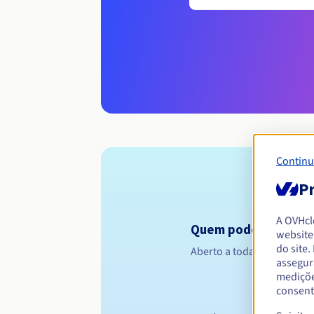
Continu
Pr
A OVHc
Quem pode registar 
website
do site
Aberto a todas as pessoas 
assegur
mediçõe
consent