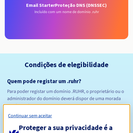
Email Starter
Proteção DNS (DNSSEC)
Incluído com um nome de domínio .ruhr
Condições de elegibilidade
Quem pode registar um .ruhr?
Para poder registar um domínio .RUHR, o proprietário ou o
administrador do domínio deverá dispor de uma morada
na Alemanha.
Regras de gestão e notificações
Continuar sem aceitar
Proteger a sua privacidade é a
Entre 1 e 10 anos
Período de registo