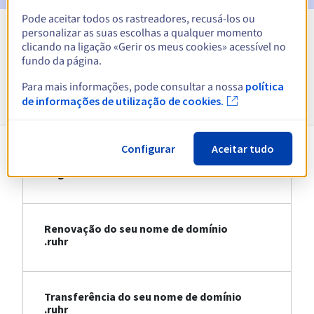
Pode aceitar todos os rastreadores, recusá-los ou
personalizar as suas escolhas a qualquer momento
Ver todas as extensões
clicando na ligação «Gerir os meus cookies» acessível no
fundo da página.
Informações sobre .ruhr
Para mais informações, pode consultar a nossa
política
de informações de utilização de cookies.
Configurar
Aceitar tudo
Registo do seu nome de domínio .ruhr
Renovação do seu nome de domínio
.ruhr
Transferência do seu nome de domínio
.ruhr