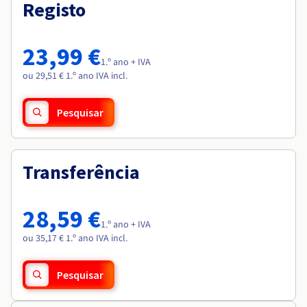
Documentação
Documentação
Registo
Roadmap & Changelog
Preços
Roadmap & Changelog
Roadmap & Changelog
Observabilidade
Disponibilidade por regiões
Documentação
23,99 €
Roadmap & Changelog
1.º ano + IVA
Roadmap & Changelog
ou 29,51 € 1.º ano IVA incl.
Pesquisar
Transferência
28,59 €
1.º ano + IVA
ou 35,17 € 1.º ano IVA incl.
Pesquisar