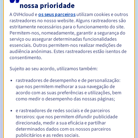
nossa prioridade
A OVHcloud e
os seus parceiros
utilizam cookies e outros
Entre 1 e 10 anos
Período de renovação
rastreadores no nosso website. Alguns rastreadores são
estritamente necessários para o funcionamento do site.
Permitem-nos, nomeadamente, garantir a segurança do
serviço ou assegurar determinadas funcionalidades
essenciais. Outros permitem-nos realizar medições de
30 dias
Período de redenção
audiência anónimas. Estes rastreadores estão isentos de
consentimento.
Sujeito ao seu acordo, utilizamos também:
Notificações automáticas:
rastreadores de desempenho e de personalização:
E-mails de aviso:
60, 30, 15, 7 e 3 dias antes da data de
que nos permitem melhorar a sua navegação de
expiração
acordo com as suas preferências e utilizações, bem
como medir o desempenho das nossas páginas;
E-mail no dia da expiração
para notificar a suspensão do
nome de domínio
e rastreadores de redes sociais e de parceiros
terceiros: que nos permitem difundir publicidade
E-mail após o Redemption Grace Period
para notificar a
direcionada, medir a sua eficácia e partilhar
eliminação do nome de domínio
determinados dados com os nossos parceiros
publicitários e as redes sociais.