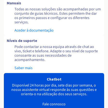
Manuais
Todas as nossas soluções são acompanhadas por um
conjunto de guias técnicos. Estes permitem-lhe dar
os primeiros passos e configurar os diferentes
serviços.
Aceder à documentação
Níveis de suporte
Pode contactar a nossa equipa através de chat ao
vivo, ticket e telefone. Adapte o seu nível de suporte
consoante as suas necessidades de
acompanhamento.
Saber mais
Chatbot
Disponível 24 horas por dia, sete dias por semana, o
nosso assistente virtual responde às suas questões e
orienta-o na utilização dos seus serviços.
Fale connosco