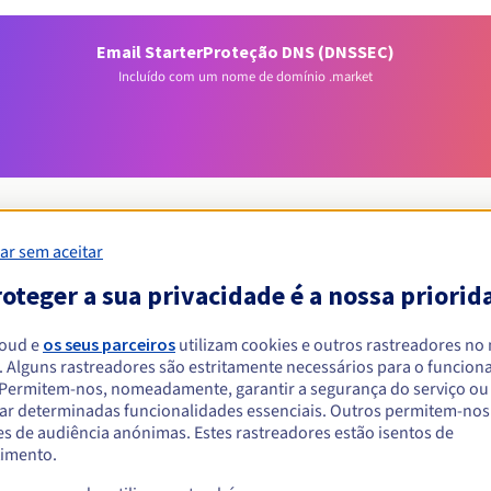
Email Starter
Proteção DNS (DNSSEC)
Incluído com um nome de domínio .market
ar sem aceitar
oteger a sua privacidade é a nossa priorid
Condições de elegibilidade
loud e
os seus parceiros
utilizam cookies e outros rastreadores no
um .market?
. Alguns rastreadores são estritamente necessários para o funcio
. Permitem-nos, nomeadamente, garantir a segurança do serviço ou
singulares ou coletivas, sem restrição geográfica.
ar determinadas funcionalidades essenciais. Outros permitem-nos 
s de audiência anónimas. Estes rastreadores estão isentos de
Regras de gestão e notificações
imento.