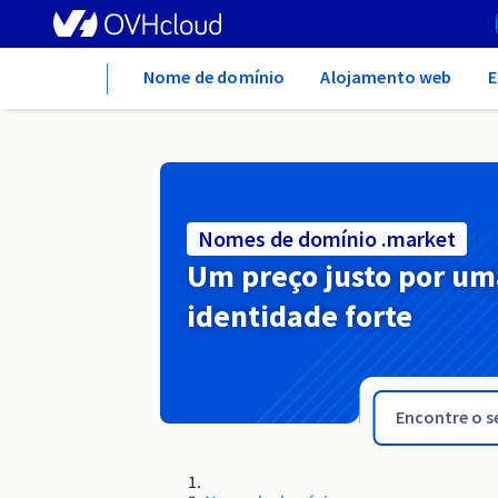
Home
Nome de domínio
Alojamento web
E
Nomes de domínio .market
Um preço justo por um
identidade forte
.management