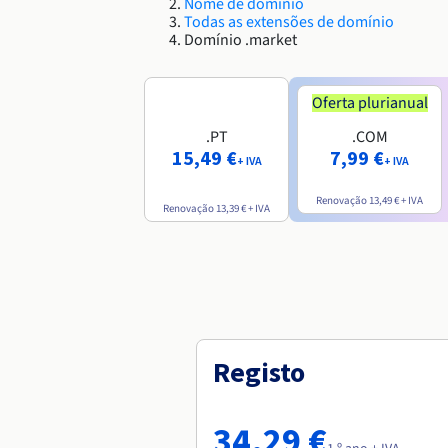
Nome de domínio
Todas as extensões de domínio
Domínio .market
Oferta plurianual
.PT
.COM
15,49 €
7,99 €
+ IVA
+ IVA
Renovação
13,49 €
+ IVA
Renovação
13,39 €
+ IVA
Registo
34,29 €