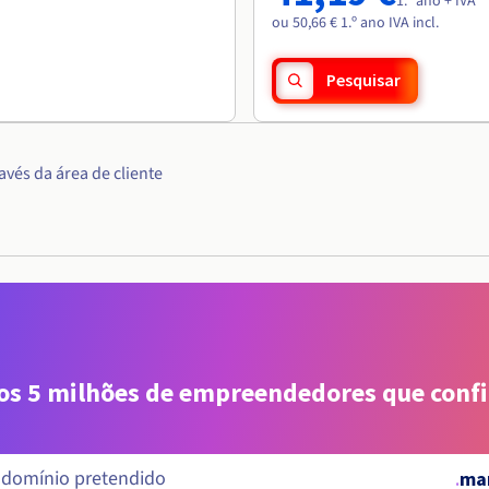
1.º ano + IVA
ou 50,66 € 1.º ano IVA incl.
Pesquisar
vés da área de cliente
aos 5 milhões de empreendedores que conf
.
ma