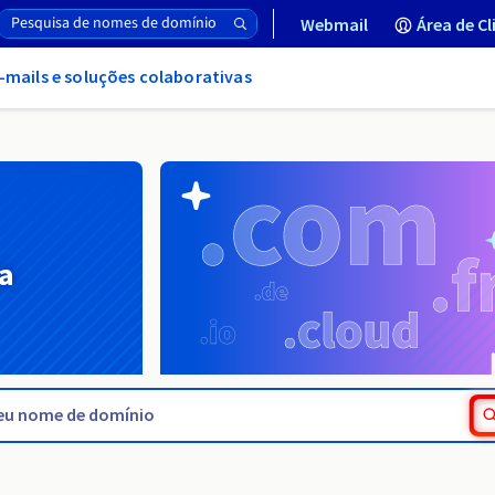
Webmail
Área de Cl
-mails e soluções colaborativas
a