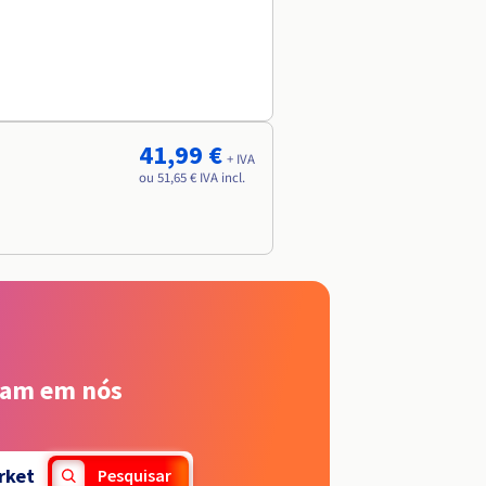
41,99 €
+ IVA
ou 51,65 € IVA incl.
iam em nós
rket
Pesquisar