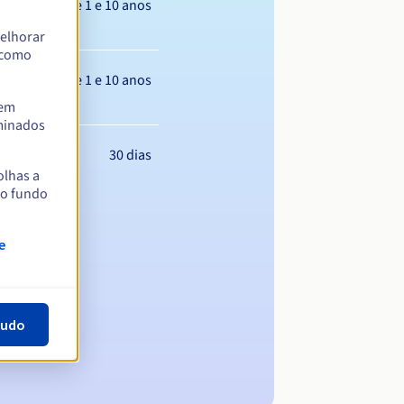
Entre 1 e 10 anos
elhorar
m como
Entre 1 e 10 anos
tem
rminados
30 dias
olhas a
no fundo
e
tudo