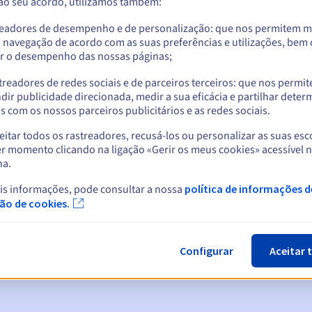
 ao seu acordo, utilizamos também:
readores de desempenho e de personalização: que nos permitem m
a navegação de acordo com as suas preferências e utilizações, be
r o desempenho das nossas páginas;
treadores de redes sociais e de parceiros terceiros: que nos permi
dir publicidade direcionada, medir a sua eficácia e partilhar dete
 com os nossos parceiros publicitários e as redes sociais.
itar todos os rastreadores, recusá-los ou personalizar as suas esc
r momento clicando na ligação «Gerir os meus cookies» acessível 
na.
cas:
is informações, pode consultar a nossa
política de informações d
5, 7 e 3 dias antes da data de expiração
ção de cookies.
ão
para notificar a suspensão do nome de domínio
Configurar
Aceitar 
n Grace Period
para notificar a eliminação do nome de domínio