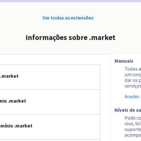
Ver todas as extensões
Informações sobre .market
Manuais
Todas a
um conj
 .market
dar os 
serviço
Aceder
nio .market
Níveis de s
Pode co
vivo, ti
omínio .market
suporte
acompa