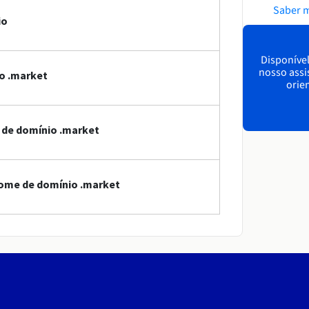
Saber 
io
Disponível
nosso assi
o .market
orien
e de domínio .market
nome de domínio .market