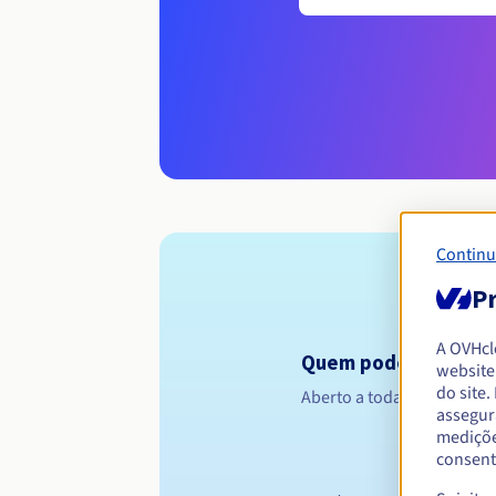
Continu
Pr
A OVHc
Quem pode registar 
website
do site
Aberto a todas as pessoas 
assegur
mediçõe
consent