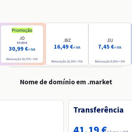
Promoção
.IO
.BIZ
.EU
57,49 €
16,49 €
7,45 €
30,99 €
+ IVA
+ IVA
+ IVA
Renovação
59,79 €
+ IVA
Renovação
20,39 €
+ IVA
Renovação
8,59 €
+ IVA
Nome de domínio em .market
Transferência
41,19 €