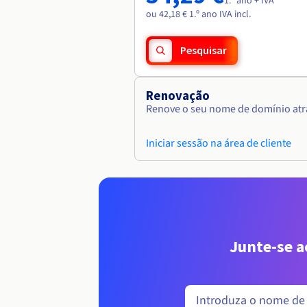
1.º ano + IVA
ou 42,18 € 1.º ano IVA incl.
Pesquisar
Renovação
Renove o seu nome de domínio atra
Iniciar sessão na área de cliente
Junte-se 