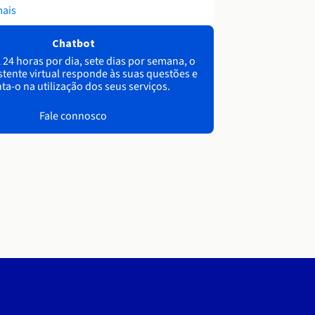
mais
Chatbot
 24 horas por dia, sete dias por semana, o
stente virtual responde às suas questões e
ta-o na utilização dos seus serviços.
Fale connosco