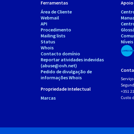
Ferramentas
Apoio 
Área de Cliente
Centr
Webmail
Manua
API
Centr
Procedimento
Gloss
Mailing lists
Comu
Status
Níveis
Whois
Contacto domínio
Reportar atividades indevidas
(abuse@ovh.net)
Conta
Pedido de divulgação de
informações Whois
Serviço
Segunda
Propriedade Intelectual
+351 21
Marcas
Custo 