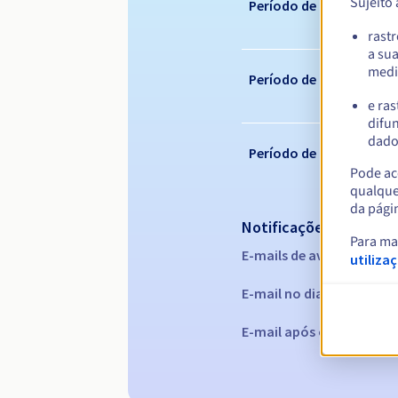
Sujeito
Período de registo
rast
a su
medi
Período de renovação
e ras
difun
dados
Período de redenção
Pode ace
qualque
da pági
Notificações automáti
Para ma
E-mails de aviso:
60, 30, 1
utiliza
E-mail no dia da expiraç
E-mail após o Redemptio