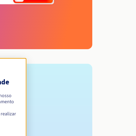
ade
 nosso
namento
realizar