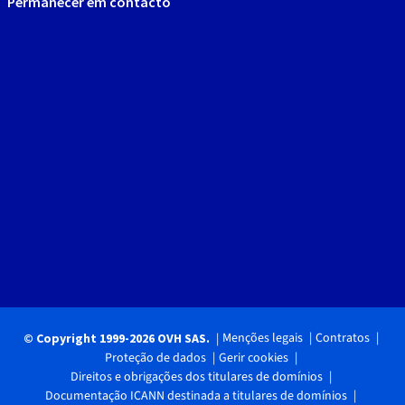
Permanecer em contacto
Menções legais
Contratos
© Copyright 1999-2026 OVH SAS.
Proteção de dados
Gerir cookies
Direitos e obrigações dos titulares de domínios
Documentação ICANN destinada a titulares de domínios