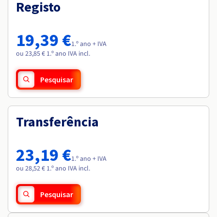
Documentação
Documentação
Registo
Roadmap & Changelog
Preços
Roadmap & Changelog
Roadmap & Changelog
Observabilidade
Disponibilidade por regiões
Documentação
19,39 €
Roadmap & Changelog
1.º ano + IVA
Roadmap & Changelog
ou 23,85 € 1.º ano IVA incl.
Pesquisar
Transferência
23,19 €
1.º ano + IVA
ou 28,52 € 1.º ano IVA incl.
Pesquisar