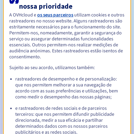
nossa prioridade
A OVHcloud e
os seus parceiros
utilizam cookies e outros
Entre 1 e 10 anos
Período de renovação
rastreadores no nosso website. Alguns rastreadores são
estritamente necessários para o funcionamento do site.
Permitem-nos, nomeadamente, garantir a segurança do
serviço ou assegurar determinadas funcionalidades
30 dias
Período de redenção
essenciais. Outros permitem-nos realizar medições de
audiência anónimas. Estes rastreadores estão isentos de
consentimento.
Notificações automáticas:
Sujeito ao seu acordo, utilizamos também:
E-mails de aviso:
60, 30, 15, 7 e 3 dias antes da data de
rastreadores de desempenho e de personalização:
expiração
que nos permitem melhorar a sua navegação de
acordo com as suas preferências e utilizações, bem
E-mail no dia da expiração
para notificar a suspensão do
como medir o desempenho das nossas páginas;
nome de domínio
e rastreadores de redes sociais e de parceiros
E-mail após o Redemption Grace Period
para notificar a
terceiros: que nos permitem difundir publicidade
eliminação do nome de domínio
direcionada, medir a sua eficácia e partilhar
determinados dados com os nossos parceiros
publicitários e as redes sociais.