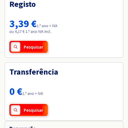
Documentação
Documentação
Registo
Roadmap & Changelog
Preços
Roadmap & Changelog
Roadmap & Changelog
Observabilidade
Disponibilidade por regiões
Documentação
3,39 €
Roadmap & Changelog
1.º ano + IVA
Roadmap & Changelog
ou 4,17 € 1.º ano IVA incl.
Pesquisar
Transferência
0 €
1.º ano + IVA
Pesquisar