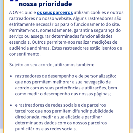
nossa prioridade
Entre 1 e 10 anos
Período de renovação
A OVHcloud e
os seus parceiros
utilizam cookies e outros
rastreadores no nosso website. Alguns rastreadores são
estritamente necessários para o funcionamento do site.
Permitem-nos, nomeadamente, garantir a segurança do
Período de redenção
serviço ou assegurar determinadas funcionalidades
essenciais. Outros permitem-nos realizar medições de
audiência anónimas. Estes rastreadores estão isentos de
consentimento.
Notificações automáticas:
Sujeito ao seu acordo, utilizamos também:
E-mails de aviso:
60, 30, 15, 7 e 3 dias antes da data de
expiração
rastreadores de desempenho e de personalização:
que nos permitem melhorar a sua navegação de
acordo com as suas preferências e utilizações, bem
E-mail no dia da expiração
para notificar a suspensão do
nome de domínio
como medir o desempenho das nossas páginas;
e rastreadores de redes sociais e de parceiros
E-mail após o Redemption Grace Period
para notificar a
terceiros: que nos permitem difundir publicidade
eliminação do nome de domínio
direcionada, medir a sua eficácia e partilhar
determinados dados com os nossos parceiros
publicitários e as redes sociais.