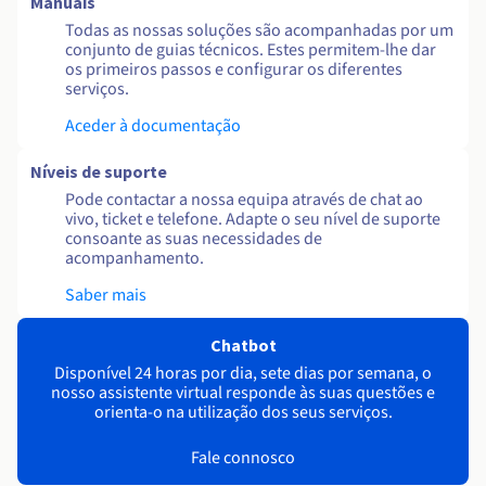
Manuais
Todas as nossas soluções são acompanhadas por um
conjunto de guias técnicos. Estes permitem-lhe dar
os primeiros passos e configurar os diferentes
serviços.
Aceder à documentação
Níveis de suporte
Pode contactar a nossa equipa através de chat ao
vivo, ticket e telefone. Adapte o seu nível de suporte
consoante as suas necessidades de
acompanhamento.
Saber mais
Chatbot
Disponível 24 horas por dia, sete dias por semana, o
nosso assistente virtual responde às suas questões e
orienta-o na utilização dos seus serviços.
Fale connosco