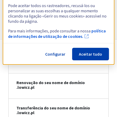
Pode aceitar todos os rastreadores, recusá-los ou
Ver todas as extensões
personalizar as suas escolhas a qualquer momento
clicando na ligação «Gerir os meus cookies» acessível no
fundo da página.
Informações sobre .lowicz.pl
Para mais informações, pode consultar a nossa
política
de informações de utilização de cookies.
Configurar
Aceitar tudo
Registo do seu nome de domínio
.lowicz.pl
Renovação do seu nome de domínio
.lowicz.pl
Transferência do seu nome de domínio
.lowicz.pl