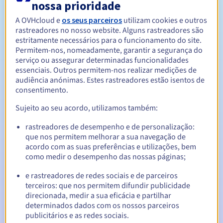
nossa prioridade
A OVHcloud e
os seus parceiros
utilizam cookies e outros
Entre 1 e 10 anos
Período de renovação
rastreadores no nosso website. Alguns rastreadores são
estritamente necessários para o funcionamento do site.
Permitem-nos, nomeadamente, garantir a segurança do
serviço ou assegurar determinadas funcionalidades
30 dias
Período de redenção
essenciais. Outros permitem-nos realizar medições de
audiência anónimas. Estes rastreadores estão isentos de
consentimento.
Sujeito ao seu acordo, utilizamos também:
Notificações automáticas:
E-mails de aviso:
60, 30, 15, 7 e 3 dias antes da data de
rastreadores de desempenho e de personalização:
expiração
que nos permitem melhorar a sua navegação de
acordo com as suas preferências e utilizações, bem
E-mail no dia da expiração
para notificar a suspensão do
como medir o desempenho das nossas páginas;
nome de domínio
e rastreadores de redes sociais e de parceiros
terceiros: que nos permitem difundir publicidade
E-mail após o Redemption Grace Period
para notificar a
eliminação do nome de domínio
direcionada, medir a sua eficácia e partilhar
determinados dados com os nossos parceiros
publicitários e as redes sociais.