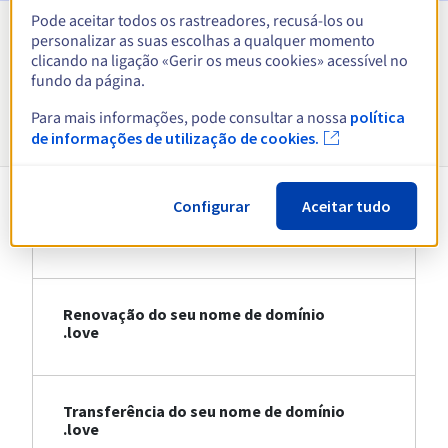
Pode aceitar todos os rastreadores, recusá-los ou
personalizar as suas escolhas a qualquer momento
Ver todas as extensões
clicando na ligação «Gerir os meus cookies» acessível no
fundo da página.
Informações sobre .love
Para mais informações, pode consultar a nossa
política
de informações de utilização de cookies.
Configurar
Aceitar tudo
Registo do seu nome de domínio .love
Renovação do seu nome de domínio
.love
Transferência do seu nome de domínio
.love