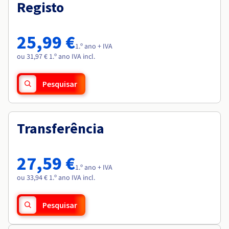
Documentação
Documentação
Registo
Roadmap & Changelog
Preços
Roadmap & Changelog
Roadmap & Changelog
Observabilidade
Disponibilidade por regiões
Documentação
25,99 €
Roadmap & Changelog
1.º ano + IVA
Roadmap & Changelog
ou 31,97 € 1.º ano IVA incl.
Pesquisar
Transferência
27,59 €
1.º ano + IVA
ou 33,94 € 1.º ano IVA incl.
Pesquisar