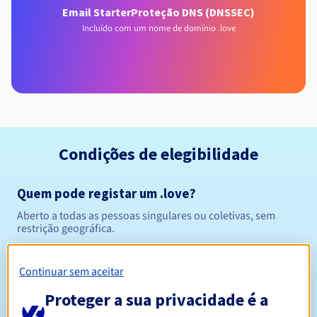
Email Starter
Proteção DNS (DNSSEC)
Incluído com um nome de domínio .love
Condições de elegibilidade
Quem pode registar um .love?
Aberto a todas as pessoas singulares ou coletivas, sem
restrição geográfica.
Regras de gestão e notificações
Continuar sem aceitar
Entre 1 e 10 anos
Proteger a sua privacidade é a
Período de registo