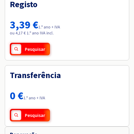
Documentação
Documentação
Registo
Roadmap & Changelog
Preços
Roadmap & Changelog
Roadmap & Changelog
Observabilidade
Disponibilidade por regiões
Documentação
3,39 €
Roadmap & Changelog
1.º ano + IVA
Roadmap & Changelog
ou 4,17 € 1.º ano IVA incl.
Pesquisar
Transferência
0 €
1.º ano + IVA
Pesquisar