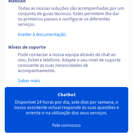
Manuais
Todas as nossas soluções são acompanhadas por um
conjunto de guias técnicos. Estes permitem-lhe dar
os primeiros passos e configurar os diferentes
serviços.
Aceder à documentação
Níveis de suporte
Pode contactar a nossa equipa através de chat ao
vivo, ticket e telefone. Adapte o seu nível de suporte
consoante as suas necessidades de
acompanhamento.
Saber mais
Chatbot
Disponível 24 horas por dia, sete dias por semana, o
nosso assistente virtual responde às suas questões e
orienta-o na utilização dos seus serviços.
Fale connosco