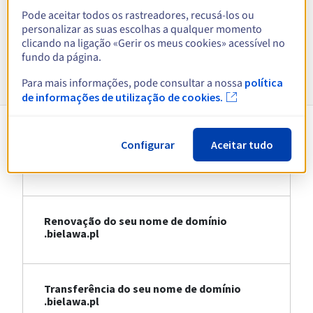
Pode aceitar todos os rastreadores, recusá-los ou
Ver todas as extensões
personalizar as suas escolhas a qualquer momento
clicando na ligação «Gerir os meus cookies» acessível no
fundo da página.
Informações sobre .bielawa.pl
Para mais informações, pode consultar a nossa
política
de informações de utilização de cookies.
Configurar
Aceitar tudo
Registo do seu nome de domínio
.bielawa.pl
Renovação do seu nome de domínio
.bielawa.pl
Transferência do seu nome de domínio
.bielawa.pl