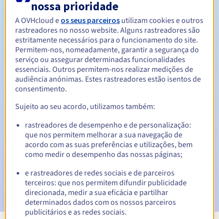
nossa prioridade
Entre 1 e 10 anos
Período de renovação
A OVHcloud e
os seus parceiros
utilizam cookies e outros
rastreadores no nosso website. Alguns rastreadores são
estritamente necessários para o funcionamento do site.
Permitem-nos, nomeadamente, garantir a segurança do
Período de redenção
serviço ou assegurar determinadas funcionalidades
essenciais. Outros permitem-nos realizar medições de
audiência anónimas. Estes rastreadores estão isentos de
consentimento.
Notificações automáticas:
Sujeito ao seu acordo, utilizamos também:
E-mails de aviso:
60, 30, 15, 7 e 3 dias antes da data de
expiração
rastreadores de desempenho e de personalização:
que nos permitem melhorar a sua navegação de
acordo com as suas preferências e utilizações, bem
E-mail no dia da expiração
para notificar a suspensão do
nome de domínio
como medir o desempenho das nossas páginas;
e rastreadores de redes sociais e de parceiros
E-mail após o Redemption Grace Period
para notificar a
terceiros: que nos permitem difundir publicidade
eliminação do nome de domínio
direcionada, medir a sua eficácia e partilhar
determinados dados com os nossos parceiros
publicitários e as redes sociais.