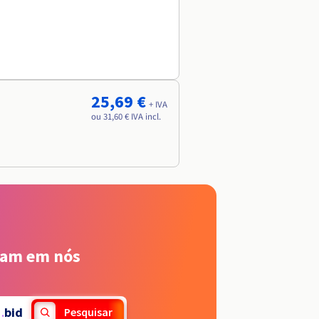
25,69 €
+ IVA
ou 31,60 € IVA incl.
iam em nós
.
bid
Pesquisar