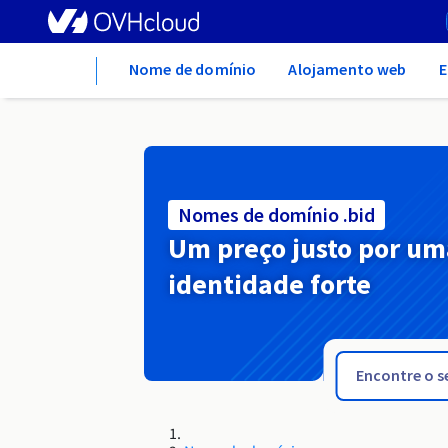
Home
Nome de domínio
Alojamento web
E
Nomes de domínio .bid
Um preço justo por um
identidade forte
.bible