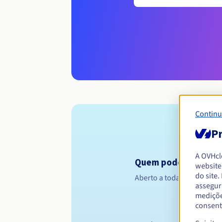
Continu
Pr
A OVHc
Quem pode registar 
website
do site
Aberto a todas as pessoas 
assegur
mediçõe
consent