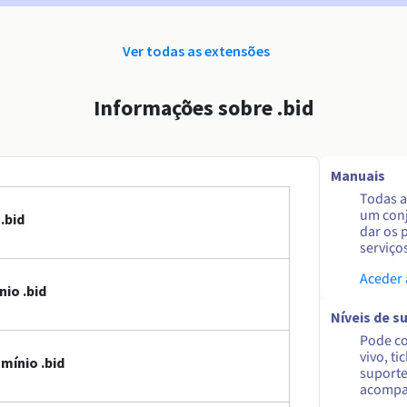
Ver todas as extensões
Informações sobre .bid
Manuais
Todas a
um conj
.bid
dar os 
serviço
Aceder
io .bid
Níveis de s
Pode co
vivo, ti
mínio .bid
suporte
acompa