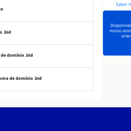
Saber 
io
Disponível
nosso assi
 .bid
orien
 de domínio .bid
ome de domínio .bid