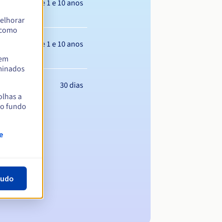
Entre 1 e 10 anos
elhorar
m como
Entre 1 e 10 anos
tem
rminados
30 dias
olhas a
no fundo
e
tudo