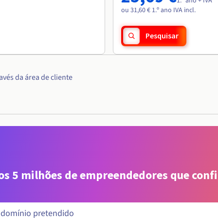
1.º ano + IVA
ou 31,60 € 1.º ano IVA incl.
Pesquisar
vés da área de cliente
aos 5 milhões de empreendedores que conf