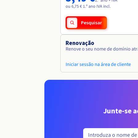
1.º ano + IVA
ou 6,75 € 1.º ano IVA incl.
Pesquisar
Renovação
Renove o seu nome de domínio atra
Iniciar sessão na área de cliente
Junte-se 