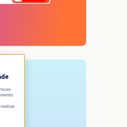
ade
 nosso
namento
realizar