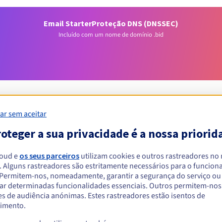
Email Starter
Proteção DNS (DNSSEC)
Incluído com um nome de domínio .bid
ar sem aceitar
oteger a sua privacidade é a nossa priorid
Condições de elegibilidade
loud e
os seus parceiros
utilizam cookies e outros rastreadores no
um .bid?
. Alguns rastreadores são estritamente necessários para o funcio
. Permitem-nos, nomeadamente, garantir a segurança do serviço ou
singulares ou coletivas, sem restrição geográfica.
ar determinadas funcionalidades essenciais. Outros permitem-nos 
s de audiência anónimas. Estes rastreadores estão isentos de
Regras de gestão e notificações
imento.