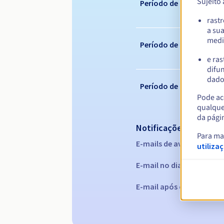
Sujeito
Período de registo
rast
a su
medi
Período de renovação
e ras
difun
dados
Período de redenção
Pode ace
qualque
da pági
Notificações automáti
Para ma
E-mails de aviso:
60, 30, 1
utiliza
E-mail no dia da expiraç
E-mail após o Redemptio