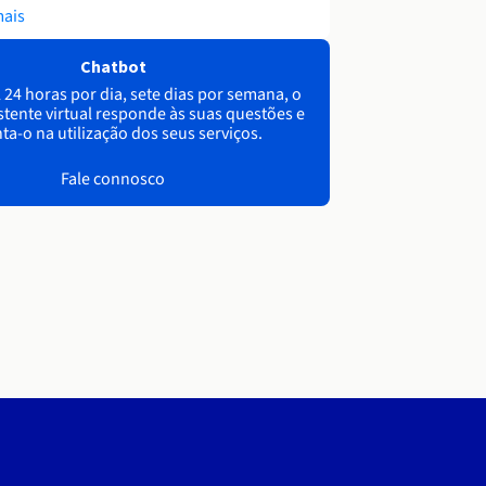
mais
Chatbot
 24 horas por dia, sete dias por semana, o
stente virtual responde às suas questões e
ta-o na utilização dos seus serviços.
Fale connosco