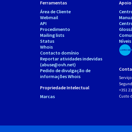
Ferramentas
Apoio 
Área de Cliente
Centr
Webmail
Manua
API
Centr
Procedimento
Gloss
Mailing lists
Comu
Status
Níveis
Whois
Contacto domínio
Reportar atividades indevidas
(abuse@ovh.net)
Conta
Pedido de divulgação de
informações Whois
Serviço
Segunda
Propriedade Intelectual
+351 21
Marcas
Custo 