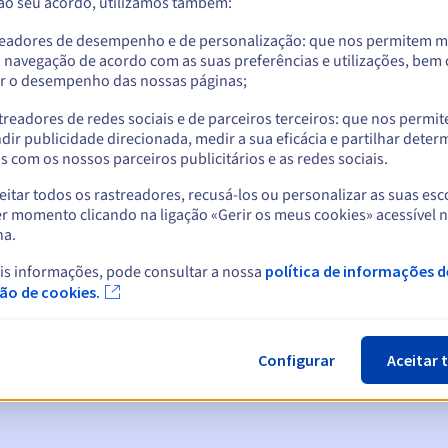
 ao seu acordo, utilizamos também:
readores de desempenho e de personalização: que nos permitem m
a navegação de acordo com as suas preferências e utilizações, be
r o desempenho das nossas páginas;
treadores de redes sociais e de parceiros terceiros: que nos permi
dir publicidade direcionada, medir a sua eficácia e partilhar dete
 com os nossos parceiros publicitários e as redes sociais.
itar todos os rastreadores, recusá-los ou personalizar as suas esc
r momento clicando na ligação «Gerir os meus cookies» acessível 
na.
cas:
is informações, pode consultar a nossa
política de informações d
5, 7 e 3 dias antes da data de expiração
ção de cookies.
ão
para notificar a suspensão do nome de domínio
Configurar
Aceitar 
n Grace Period
para notificar a eliminação do nome de domínio