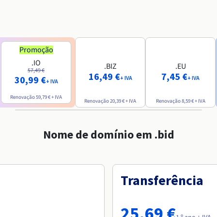
Promoção
.IO
.BIZ
.EU
57,49 €
16,49 €
7,45 €
30,99 €
+ IVA
+ IVA
+ IVA
Renovação
59,79 €
+ IVA
Renovação
20,39 €
+ IVA
Renovação
8,59 €
+ IVA
Nome de domínio em .bid
Transferência
25,69 €