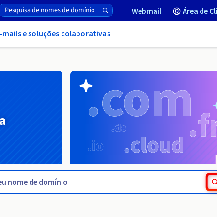
Webmail
Área de Cl
-mails e soluções colaborativas
a