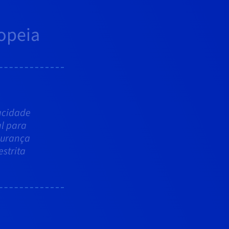
opeia
acidade
al para
gurança
estrita