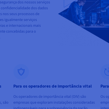
 segurança dos nossos serviços
ta confidencialidade dos dados
s nos seus processos de
es igualmente serviços
ias e internacionais mais
ente concebidas para o
.
s
Para os operadores de importância vital
Para
Os operadores de importância vital (OIV) são
Os op
s, são
empresas que exploram instalações consideradas
empr
indispensáveis para a sobrevivência da nação.
inter