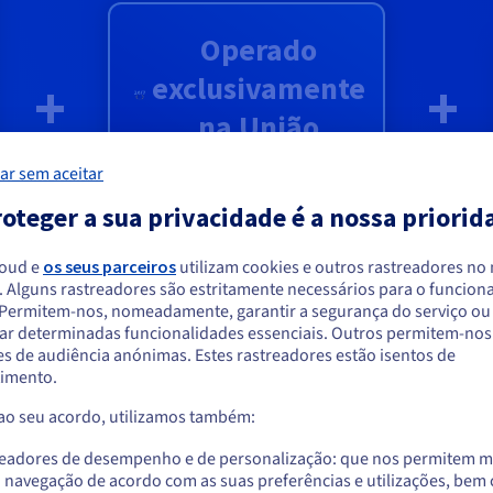
Operado
exclusivamente
+
+
na União
Europeia
ar sem aceitar
oteger a sua privacidade é a nossa priorid
loud e
os seus parceiros
utilizam cookies e outros rastreadores no
. Alguns rastreadores são estritamente necessários para o funcio
Liguem-me
arece que está localizado em Estados Unido
. Permitem-nos, nomeadamente, garantir a segurança do serviço ou
ar determinadas funcionalidades essenciais. Outros permitem-nos 
a encomendar a partir de Estados Unidos, terá de consultar e criar uma con
s de audiência anónimas. Estes rastreadores estão isentos de
website do país em questão.
imento.
 ao seu acordo, utilizamos também:
Aceder ao website do Estados Unidos
us.ovhcloud.com/
Inglês
USD - $
readores de desempenho e de personalização: que nos permitem m
a navegação de acordo com as suas preferências e utilizações, be