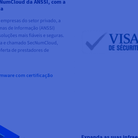
ecNumCloud da ANSSI, com a
ça
s empresas do setor privado, a
emas de Informação (ANSSI)
soluções mais fiáveis e seguras.
ncia e chamado SecNumCloud,
ferta de prestadores de
Vmware com certificação
Expanda as suas infrae