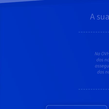
A su
Na OVH
dos no
assegu
dos no