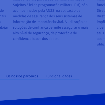
a
Sujeitos à lei de programação militar (LPM), são
func
ade
acompanhados pela ANSSI na aplicação de
Dire
mais
medidas de segurança dos seus sistemas de
Diret
a
informação de importância vital. A utilização de
impõe
alojar
soluções de confiança permite assegurar o mais
ciber
alto nível de segurança, de proteção e de
seus 
confidencialidade dos dados.
acomp
utili
Os nossos parceiros
Funcionalidades