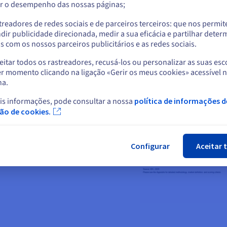
r o desempenho das nossas páginas;
ou
o
treadores de redes sociais e de parceiros terceiros: que nos permi
Ficar no website atual
dir publicidade direcionada, medir a sua eficácia e partilhar dete
 com os nossos parceiros publicitários e as redes sociais.
itar todos os rastreadores, recusá-los ou personalizar as suas esc
por Forrester e IDC
Selecionar outro website
r momento clicando na ligação «Gerir os meus cookies» acessível 
na.
e Forrester Wave™: Hosted
 única empresa europeia na
is informações, pode consultar a nossa
política de informações d
Fec
ção de cookies.
do
IDC MarketScape™: Worldwide
Vendor Assessment
, sendo a única
Configurar
Aceitar 
a classificação.
Saber mais