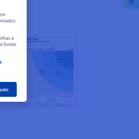
tem
rminados
olhas a
no fundo
e
har
tudo