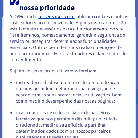
nossa prioridade
Saber mais
A OVHcloud e
os seus parceiros
utilizam cookies e outros
rastreadores no nosso website. Alguns rastreadores são
estritamente necessários para o funcionamento do site.
O que é a Alta disponibilidade?
Permitem-nos, nomeadamente, garantir a segurança do
Parece que está localizado em
serviço ou assegurar determinadas funcionalidades
A Alta disponibilidade garante o funcionamento
essenciais. Outros permitem-nos realizar medições de
Estados Unidos.
contínuo dos sistemas de TI, minimizando o tempo de
audiência anónimas. Estes rastreadores estão isentos de
interrupção. Elimina pontos únicos de falha utilizando
consentimento.
Para encomendar a partir de Estados Unidos, terá de consultar e
redundância, redirecionamento automático após falha e
criar uma conta no website do país em questão.
deteção fiável de falhas. Isto mantém a acessibilidade,
Sujeito ao seu acordo, utilizamos também:
evita a perda de rendimentos e protege a reputação da
Aceder ao website do Estados Unidos
empresa através de um desempenho operacional
rastreadores de desempenho e de personalização:
consistente.
que nos permitem melhorar a sua navegação de
us.ovhcloud.com/
learn
Inglês
USD - $
acordo com as suas preferências e utilizações, bem
como medir o desempenho das nossas páginas;
Saber mais
ou
e rastreadores de redes sociais e de parceiros
terceiros: que nos permitem difundir publicidade
Ficar no website atual
O que é a redundância de servidores?
direcionada, medir a sua eficácia e partilhar
determinados dados com os nossos parceiros
A redundância de servidores garante uma
publicitários e as redes sociais.