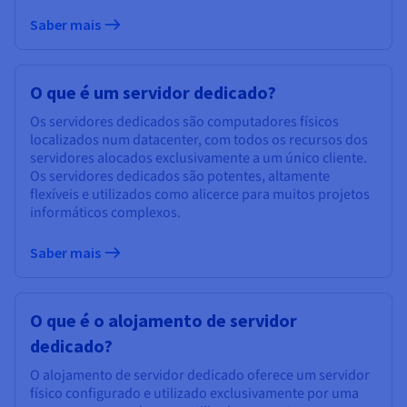
Documentação
Documentação
Documentação
Preços
Roadmap & Changelog
Roadmap & Changelog
Roadmap & Changelog
Saber mais
Observabilidade
Disponibilidade por regiões
Documentação
Roadmap & Changelog
Roadmap & Changelog
O que é um servidor dedicado?
Os servidores dedicados são computadores físicos
localizados num datacenter, com todos os recursos dos
servidores alocados exclusivamente a um único cliente.
Os servidores dedicados são potentes, altamente
flexíveis e utilizados como alicerce para muitos projetos
informáticos complexos.
Saber mais
O que é o alojamento de servidor
dedicado?
O alojamento de servidor dedicado oferece um servidor
físico configurado e utilizado exclusivamente por uma