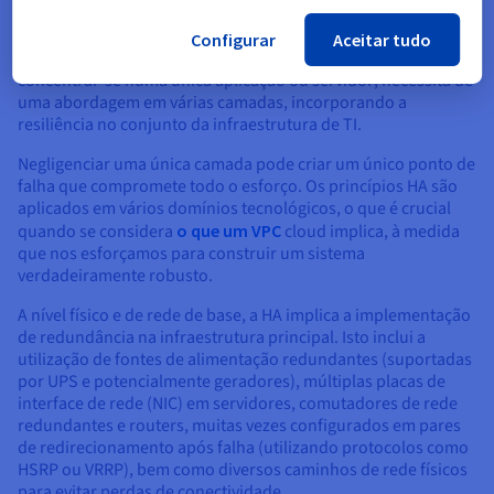
A obtenção de uma alta disponibilidade abrangente, quando
Configurar
Aceitar tudo
se considera
o que um servidor
virtual implica, não se limita a
concentrar-se numa única aplicação ou servidor; necessita de
uma abordagem em várias camadas, incorporando a
resiliência no conjunto da infraestrutura de TI.
Negligenciar uma única camada pode criar um único ponto de
falha que compromete todo o esforço. Os princípios HA são
aplicados em vários domínios tecnológicos, o que é crucial
quando se considera
o que um VPC
cloud implica, à medida
que nos esforçamos para construir um sistema
verdadeiramente robusto.
A nível físico e de rede de base, a HA implica a implementação
de redundância na infraestrutura principal. Isto inclui a
utilização de fontes de alimentação redundantes (suportadas
por UPS e potencialmente geradores), múltiplas placas de
interface de rede (NIC) em servidores, comutadores de rede
redundantes e routers, muitas vezes configurados em pares
de redirecionamento após falha (utilizando protocolos como
HSRP ou VRRP), bem como diversos caminhos de rede físicos
para evitar perdas de conectividade.