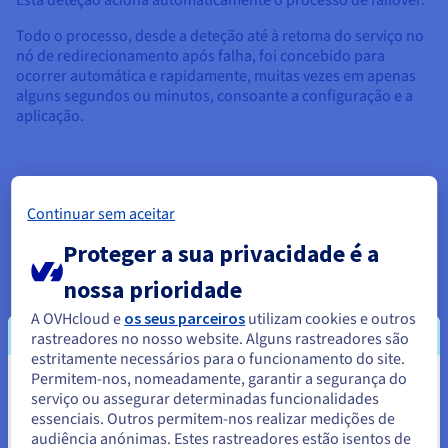
Esta deteção aciona automaticamente o processo de failover.
Todo o processo, desde a deteção até à retoma do serviço no
nó de redirecionamento após falha, foi concebido para
ocorrer automática e rapidamente, muitas vezes em apenas
alguns segundos ou minutos, consoante a configuração e a
aplicação.
Alta disponibilidade vs Disaster
Continuar sem aceitar
Recovery
Proteger a sua privacidade é a
nossa prioridade
Embora a Alta Disponibilidade e a Recuperação de
Desastres (DR) sejam componentes essenciais de uma
A OVHcloud e
os seus parceiros
utilizam cookies e outros
estratégia sólida de continuidade de negócio, quando
rastreadores no nosso website. Alguns rastreadores são
pensamos no que é a cloud
pública, servem objetivos
estritamente necessários para o funcionamento do site.
distintos e abordam diferentes tipos de cenários de falha.
Permitem-nos, nomeadamente, garantir a segurança do
Parece que está localizado em
serviço ou assegurar determinadas funcionalidades
Compreender as diferenças é essencial para uma proteção
essenciais. Outros permitem-nos realizar medições de
Estados Unidos.
abrangente. O HA concentra-se principalmente em evitar
audiência anónimas. Estes rastreadores estão isentos de
interrupções do serviço resultantes de falhas localizadas,