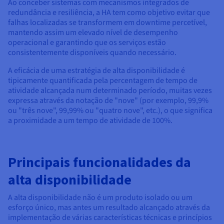
Documentação
Documentação
Documentação
Ao conceber sistemas com mecanismos integrados de
Preços
redundância e resiliência, a HA tem como objetivo evitar que
Roadmap & Changelog
Roadmap & Changelog
Roadmap & Changelog
Observabilidade
Disponibilidade por regiões
falhas localizadas se transformem em downtime percetível,
mantendo assim um elevado nível de desempenho
Documentação
operacional e garantindo que os serviços estão
Roadmap & Changelog
Roadmap & Changelog
consistentemente disponíveis quando necessário.
A eficácia de uma estratégia de alta disponibilidade é
tipicamente quantificada pela percentagem de tempo de
atividade alcançada num determinado período, muitas vezes
expressa através da notação de "nove" (por exemplo, 99,9%
ou "três nove", 99,99% ou "quatro nove", etc.), o que significa
a proximidade a um tempo de atividade de 100%.
Principais funcionalidades da
alta disponibilidade
A alta disponibilidade não é um produto isolado ou um
esforço único, mas antes um resultado alcançado através da
implementação de várias características técnicas e princípios