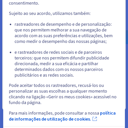
consentimento.
Para encomendar a partir de Estados Unidos, terá de consultar e
como falhas num único servidor, falhas num componente de
criar uma conta no website do país em questão.
armazenamento ou uma aplicação que deixe de responder
Sujeito ao seu acordo, utilizamos também:
num datacenter ou zonas de disponibilidade de cloud
estreitamente ligadas.
Aceder ao website do Estados Unidos
rastreadores de desempenho e de personalização:
que nos permitem melhorar a sua navegação de
us.ovhcloud.com/
Inglês
USD - $
Consegue-o através do redirecionamento após falha
acordo com as suas preferências e utilizações, bem
automático para componentes redundantes que operam na
como medir o desempenho das nossas páginas;
mesma infraestrutura geral, visando tempos de interrupção
ou
mínimos a zero (RTO muito baixo) e o mínimo a nenhuma
e rastreadores de redes sociais e de parceiros
perda de dados (RPO muito baixo).
terceiros: que nos permitem difundir publicidade
Ficar no website atual
direcionada, medir a sua eficácia e partilhar
Por outro lado, a Disaster Recovery prepara-se para eventos
determinados dados com os nossos parceiros
catastróficos de larga escala que poderão inutilizar todos os
publicitários e as redes sociais.
datacenters ou instalações principais: prevê-se que grandes
Selecionar outro website
incêndios, inundações, terramotos ou falhas de energia
Pode aceitar todos os rastreadores, recusá-los ou
generalizadas possam afetar uma área completa.
personalizar as suas escolhas a qualquer momento
clicando na ligação «Gerir os meus cookies» acessível no
fundo da página.
Fechar
Alta disponibilidade na
Para mais informações, pode consultar a nossa
política
de informações de utilização de cookies.
infraestrutura informática