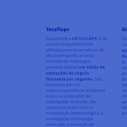
Teraflops
G
Equivalente a
10^12 FLOPS
. Esta
Eq
escala é frequentemente
co
utilizada para os servidores de
op
alto desempenho e certas
fl
consolas de videojogos,
se
podendo efetuar
um trilião de
co
operações de vírgula
pe
flutuante por segundo
. São
pa
essenciais para os
vi
supercomputadores modernos
ut
e para as instalações de
re
investigação de ponta. São
ap
usados em áreas como a
ba
modelização meteorológica, a
ma
investigação em biologia
molecular, a conceção de