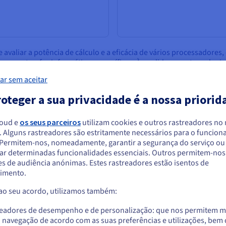
e avaliar a potência de cálculo e a eficácia de vários processadore
 para tarefas informáticas específicas. À medida que a tecnolog
 mais complexos e rápidos.
ar sem aceitar
oteger a sua privacidade é a nossa priorid
 FLOPS?
loud e
os seus parceiros
utilizam cookies e outros rastreadores no
. Alguns rastreadores são estritamente necessários para o funcio
e vírgula flutuante (tais como multiplicações, divisões, adições 
arece que está localizado em Estados Unido
. Permitem-nos, nomeadamente, garantir a segurança do serviço ou
 processador. Esta medida é frequentemente utilizada na
comput
ar determinadas funcionalidades essenciais. Outros permitem-nos 
nce Computing), ou então para as necessidades dos modelos de
a encomendar a partir de Estados Unidos, terá de consultar e criar uma con
s de audiência anónimas. Estes rastreadores estão isentos de
website do país em questão.
imento.
calculados com números de vírgula flutuante de precisão simples 
 ao seu acordo, utilizamos também:
Aceder ao website do Estados Unidos
lculados com números de vírgula flutuante de precisão dupla, que
us.ovhcloud.com/
learn
Inglês
USD - $
readores de desempenho e de personalização: que nos permitem m
a navegação de acordo com as suas preferências e utilizações, be