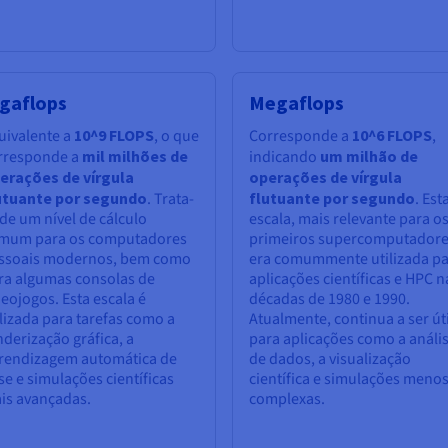
igaflops
Megaflops
uivalente a
10^9 FLOPS
, o que
Corresponde a
10^6 FLOPS
,
rresponde a
mil milhões de
indicando
um milhão de
erações de vírgula
operações de vírgula
utuante por segundo
. Trata-
flutuante por segundo
. Est
 de um nível de cálculo
escala, mais relevante para o
mum para os computadores
primeiros supercomputadore
ssoais modernos, bem como
era comummente utilizada p
ra algumas consolas de
aplicações científicas e HPC n
deojogos. Esta escala é
décadas de 1980 e 1990.
ilizada para tarefas como a
Atualmente, continua a ser úti
nderização gráfica, a
para aplicações como a análi
rendizagem automática de
de dados, a visualização
se e simulações científicas
científica e simulações meno
is avançadas.
complexas.