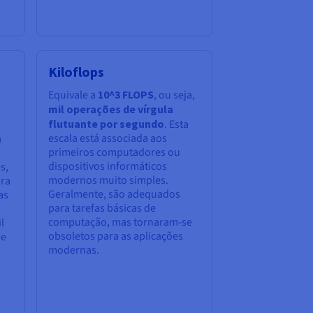
Kiloflops
Equivale a
10^3 FLOPS
, ou seja,
mil operações de vírgula
flutuante por segundo
. Esta
escala está associada aos
a
primeiros computadores ou
s
dispositivos informáticos
s,
modernos muito simples.
ara
Geralmente, são adequados
as
para tarefas básicas de
computação, mas tornaram-se
l
obsoletos para as aplicações
se
modernas.
s