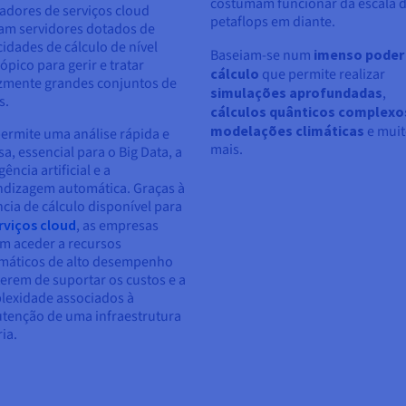
costumam funcionar da escala 
adores de serviços cloud
petaflops em diante.
zam servidores dotados de
idades de cálculo de nível
Baseiam-se num
imenso poder
lópico para gerir e tratar
cálculo
que permite realizar
azmente grandes conjuntos de
simulações aprofundadas
,
s.
cálculos quânticos complexo
modelações climáticas
e mui
permite uma análise rápida e
mais.
sa, essencial para o Big Data, a
gência artificial e a
ndizagem automática. Graças à
cia de cálculo disponível para
rviços cloud
, as empresas
m aceder a recursos
rmáticos de alto desempenho
erem de suportar os custos e a
lexidade associados à
tenção de uma infraestrutura
ia.