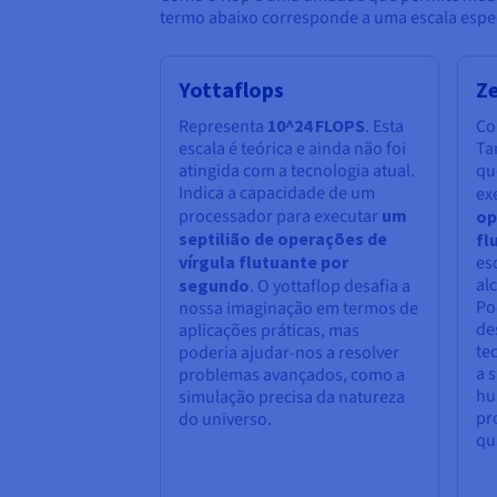
termo abaixo corresponde a uma escala espec
Yottaflops
Z
Representa
10^24 FLOPS
. Esta
Co
escala é teórica e ainda não foi
Ta
atingida com a tecnologia atual.
qu
Indica a capacidade de um
ex
processador para executar
um
op
septilião de operações de
fl
vírgula flutuante por
es
al
segundo
. O yottaflop desafia a
Po
nossa imaginação em termos de
de
aplicações práticas, mas
te
poderia ajudar-nos a resolver
a 
problemas avançados, como a
hu
simulação precisa da natureza
pr
do universo.
qu