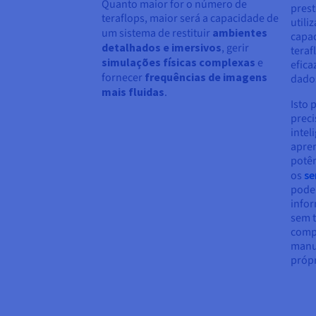
Quanto maior for o número de
prest
teraflops, maior será a capacidade de
utili
um sistema de restituir
ambientes
capac
detalhados e imersivos
, gerir
teraf
simulações físicas complexas
e
efic
fornecer
frequências de imagens
dado
mais fluidas
.
Isto 
preci
inteli
apre
potên
os
se
pode
info
sem t
comp
manu
própr