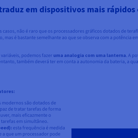
traduz em dispositivos mais rápidos
os casos, não é raro que os processadores gráficos dotados de te
ho, mas é bastante semelhante ao que se observa com a potência e
 variáveis, podemos fazer
uma analogia com uma lanterna
. A p
 entanto, também deverá ter em conta a autonomia da bateria, a qua
atores:
s modernos são dotados de
paz de tratar tarefas de forma
uver, mais eficazmente o
 tarefas em simultâneo.
peed):
esta frequência é medida
ade a que um processador pode