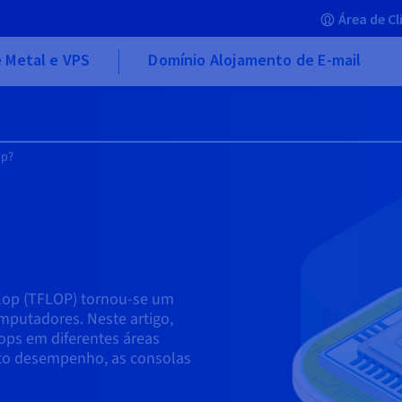
Área de Cl
 Metal e VPS
Domínio Alojamento de E-mail
op?
flop (TFLOP) tornou-se um
mputadores. Neste artigo,
ops em diferentes áreas
to desempenho, as consolas