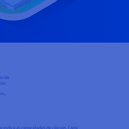
es de
lar.
so,
indica as capacidades de cálculo. Cada