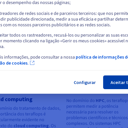
r o desempenho das nossas páginas;
ou
treadores de redes sociais e de parceiros terceiros: que nos permi
Ficar no website atual
dir publicidade direcionada, medir a sua eficácia e partilhar dete
 com os nossos parceiros publicitários e as redes sociais.
itar todos os rastreadores, recusá-los ou personalizar as suas esc
Selecionar outro website
r momento clicando na ligação «Gerir os meus cookies» acessível 
capacidades dos sistemas em domínios tão diversos como os videojo
na.
omplexas e exigentes, os teraflops abrem possibilidades antes inim
tes setores essenciais.
is informações, pode consultar a nossa
política de informações d
Fec
ção de cookies.
Configurar
Aceitar 
tamento de dados e
Cálculos HPC
ud computing
No domínio do
HPC
, os teraflop
permitem medir a potência
omínio do tratamento de dados,
necessária para resolver os
ortância dos teraflops é
problemas científicos e técnico
cularmente evidente no
complexos. Os sistemas HPC
exto do
cloud computing
. Os