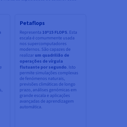
Petaflops
a
Representa
10^15 FLOPS
. Esta
escala é comummente usada
nos supercomputadores
modernos. São capazes de
realizar
um quadrilião de
operações de vírgula
e
flutuante por segundo
. Isto
permite simulações complexas
de fenómenos naturais,
previsões climáticas de longo
s,
prazo, análises genómicas em
grande escala e aplicações
avançadas de aprendizagem
automática.