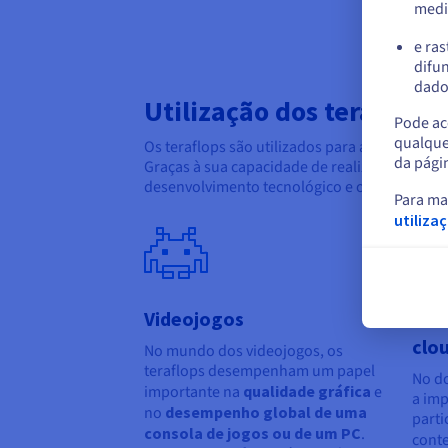
medi
e ras
difun
dados
Utilização dos teraflops
Pode ace
qualque
Os teraflops são utilizados para avaliar as 
da pági
Graças à sua capacidade de realizar tarefas c
desenvolvimento tecnológico e os avanços nes
Para ma
utiliza
Videojogos
Tra
clo
No mundo dos videojogos, os
teraflops desempenham um papel
No d
importante na
qualidade gráfica
e
a imp
no
desempenho global de uma
parti
consola de jogos ou de um PC
.
cont