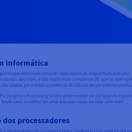
m informática
point operations per second» (operações de vírgula flutuante por
 e pontos decimais, e são muito mais complexas do que as operaçõ
te são usadas para medir a potência de cálculo de um sistema particu
PU (Graphics Processing Unit) e pode revelar-se útil quando é preci
 Neste caso, é melhor ter uma que seja capaz de lidar com mais
 dos processadores
r o desempenho de um processador, podemos criar uma escala que 