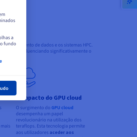
tem
rminados
olhas a
no fundo
gos, o tratamento de dados e os sistemas HPC.
agináveis, influenciando significativamente o
e
har
tudo
O impacto do GPU cloud
s
O surgimento do
GPU cloud
desempenha um papel
revolucionário na utilização dos
s mais
teraflops. Esta tecnologia permite
aos utilizadores
aceder aos