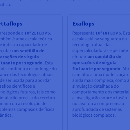
ífica.
ettaflops
Exaflops
rresponde a
10^21 FLOPS
.
Representa
10^18 FLOPS
. Est
mbém é uma escala teórica
escala está na vanguarda da
e indica a capacidade de
tecnologia atual das
supercalculadoras e permite
ecutar
um sextilião de
efetuar
um quintilião de
erações de vírgula
operações de vírgula
utuante por segundo
. Esta
cala continua a estar longe do
flutuante por segundo
. Abr
cance das tecnologias atuais.
caminho a uma modelização
de ser usada para abordar
ainda mais complexa, como a
safios científicos e
simulação detalhada do
cnológicos futuros, tais como
comportamento dos materiai
simulação precisa do cérebro
a investigação sobre a fusão
mano ou a resolução de
nuclear ou a compreensão
oblemas complexos de física
aprofundada de sistemas
ântica.
biológicos complexos.