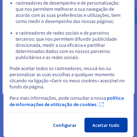
Aceder ao website do Estados Unidos
rastreadores de desempenho e de personalização:
que nos permitem melhorar a sua navegação de
us.ovhcloud.com/
Inglês
USD - $
acordo com as suas preferências e utilizações, bem
Vantagens dos TLD alternativos
como medir o desempenho das nossas páginas;
ou
Existe hoje uma grande variedade de extensões TLD, que vão
dos clássicos
.com
,
.org
e
.net
a extensões mais recentes,
e rastreadores de redes sociais e de parceiros
como
.tech
,
.shop
ou
.io
. Cada extensão tem as suas próprias
terceiros: que nos permitem difundir publicidade
Ficar no website atual
vantagens e pode visar um público específico. Escolher uma
direcionada, medir a sua eficácia e partilhar
extensão TLD alternativa permite-lhe diferenciar o seu nome
determinados dados com os nossos parceiros
de domínio mantendo o seu nome principal.
publicitários e as redes sociais.
Selecionar outro website
Por exemplo, uma empresa sediada em França poderia optar
Pode aceitar todos os rastreadores, recusá-los ou
personalizar as suas escolhas a qualquer momento
por uma extensão
.fr
em vez de uma extensão
.com
,
clicando na ligação «Gerir os meus cookies» acessível no
demonstrando assim claramente a sua ligação ao mercado
fundo da página.
francês. Do mesmo modo, uma empresa especializada no e-
Fechar
commerce poderia utilizar uma extensão
.shop
ou
.store
Para mais informações, pode consultar a nossa
política
para atrair mais clientes interessados nos seus produtos.
de informações de utilização de cookies.
Configurar
Aceitar tudo