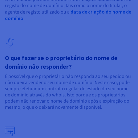
Documentação
Documentação
Documentação
registo do nome de domínio, tais como o nome do titular, o
Preços
Roadmap & Changelog
Roadmap & Changelog
Roadmap & Changelog
Observabilidade
agente de registo utilizado ou a
data de criação do nome de
Disponibilidade por regiões
domínio
.
Documentação
Roadmap & Changelog
Roadmap & Changelog
O que fazer se o proprietário do nome de
domínio não responder?
É possível que o proprietário não responda ao seu pedido ou
não queira vender o seu nome de domínio. Neste caso, pode
sempre efetuar um controlo regular do estado do seu nome
de domínio através do whois. Isto porque os proprietários
podem não renovar o nome de domínio após a expiração do
mesmo, o que o deixará novamente disponível.