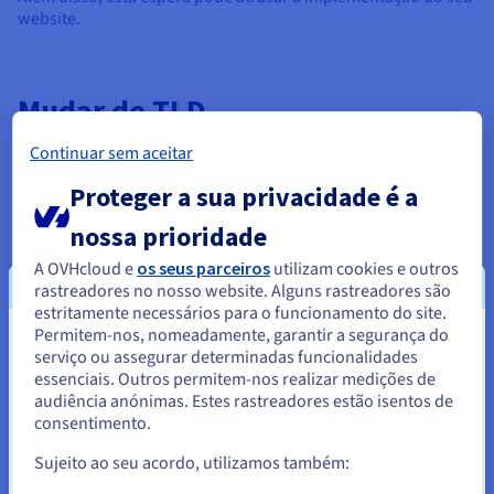
website.
Mudar de TLD
Se não conseguir obter o nome de domínio desejado,
Continuar sem aceitar
também pode optar por alterar a extensão do seu nome de
Proteger a sua privacidade é a
domínio, também chamada TLD (Top-Level Domain). Por
exemplo, se
asuaempresa.com
já estiver registado, pode
nossa prioridade
verificar se existem nomes alternativos, tais como
asuaempresa.pt
ou
asuaempresa.net
.
A OVHcloud e
os seus parceiros
utilizam cookies e outros
rastreadores no nosso website. Alguns rastreadores são
Tenha, no entanto, o cuidado de verificar se o nome de
estritamente necessários para o funcionamento do site.
domínio já utilizado ainda não inclui um nome de marca
Permitem-nos, nomeadamente, garantir a segurança do
registada. Por exemplo, se deseja registar um nome de
Parece que está localizado em
serviço ou assegurar determinadas funcionalidades
domínio que inclua o nome de marca de uma empresa
essenciais. Outros permitem-nos realizar medições de
Estados Unidos.
existente, esta última pode pedir-lhe para deixar de utilizar o
audiência anónimas. Estes rastreadores estão isentos de
nome de domínio que comporta o seu nome de marca.
consentimento.
Para encomendar a partir de Estados Unidos, terá de consultar e
criar uma conta no website do país em questão.
Sujeito ao seu acordo, utilizamos também: