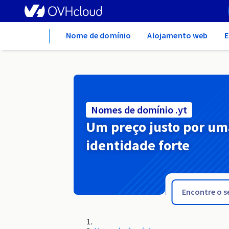
Home
Nome de domínio
Alojamento web
E
Nomes de domínio .yt
Um preço justo por um
identidade forte
.yokohama