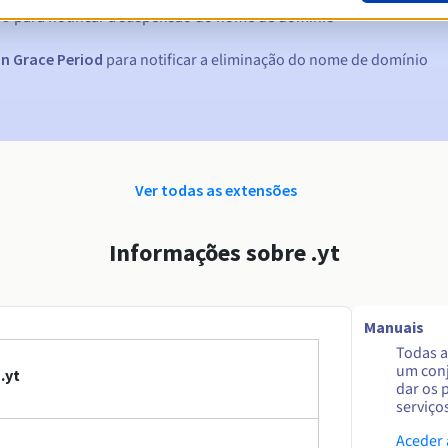
ão
para notificar a suspensão do nome de domínio
n Grace Period
para notificar a eliminação do nome de domínio
Ver todas as extensões
Informações sobre .yt
Manuais
Todas a
um conj
.yt
dar os 
serviço
Aceder