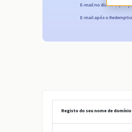
E-mail no dia da expiraç
E-mail após o Redemptio
Registo do seu nome de domínio 