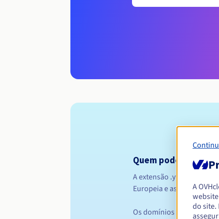
Continu
Quem pode registar 
Pr
A extensão .yt está abert
A OVHc
Europeia e as empresas s
website
do site
Os domínios com acentos 
assegur