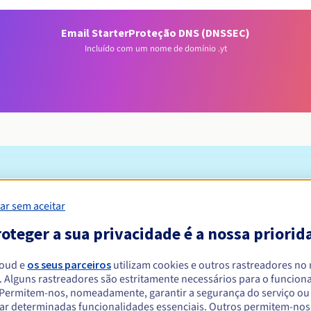
Email Starter
Proteção DNS (DNSSEC)
Incluído com um nome de domínio .yt
Condições de elegibilidade
ar sem aceitar
um .yt?
oteger a sua privacidade é a nossa priorid
a a toda a Europa, sendo elegíveis os particulares residentes nos e
loud e
os seus parceiros
utilizam cookies e outros rastreadores no
ediadas na Europa.
. Alguns rastreadores são estritamente necessários para o funcio
. Permitem-nos, nomeadamente, garantir a segurança do serviço ou
estão agora disponíveis nessa extensão!
ar determinadas funcionalidades essenciais. Outros permitem-nos 