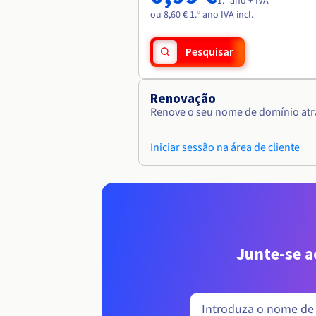
1.º ano + IVA
ou 8,60 € 1.º ano IVA incl.
Pesquisar
Renovação
Renove o seu nome de domínio atra
Iniciar sessão na área de cliente
Junte-se 