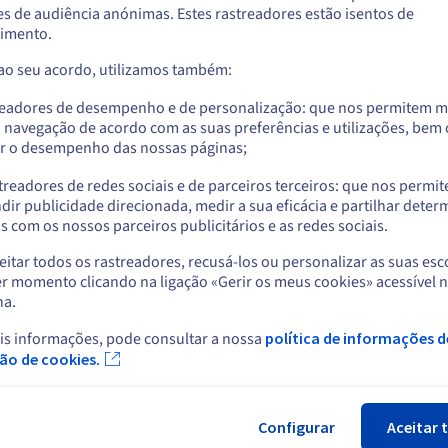
s de audiência anónimas. Estes rastreadores estão isentos de
imento.
ermos que fazem parte de um estudo aprofundado da AFNIC
 ao seu acordo, utilizamos também:
Regras de gestão e notificações
readores de desempenho e de personalização: que nos permitem m
a navegação de acordo com as suas preferências e utilizações, be
r o desempenho das nossas páginas;
treadores de redes sociais e de parceiros terceiros: que nos permi
dir publicidade direcionada, medir a sua eficácia e partilhar dete
 com os nossos parceiros publicitários e as redes sociais.
itar todos os rastreadores, recusá-los ou personalizar as suas esc
r momento clicando na ligação «Gerir os meus cookies» acessível 
na.
is informações, pode consultar a nossa
política de informações d
ção de cookies.
cas:
5, 7 e 3 dias antes da data de expiração
Configurar
Aceitar 