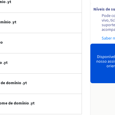
io .yt
Níveis de s
Pode co
vivo, ti
mínio .yt
suporte
acompa
Saber 
io
Disponível
nosso assi
 .yt
orien
 de domínio .yt
ome de domínio .yt