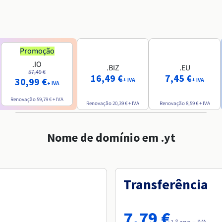
Promoção
.IO
.BIZ
.EU
57,49 €
16,49 €
7,45 €
30,99 €
+ IVA
+ IVA
+ IVA
Renovação
59,79 €
+ IVA
Renovação
20,39 €
+ IVA
Renovação
8,59 €
+ IVA
Nome de domínio em .yt
Transferência
7,79 €