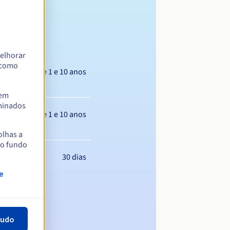
elhorar
m como
Entre 1 e 10 anos
tem
rminados
Entre 1 e 10 anos
olhas a
no fundo
30 dias
e
tudo