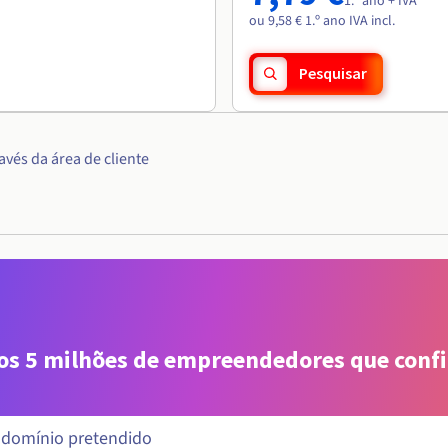
1.º ano + IVA
ou 9,58 € 1.º ano IVA incl.
Pesquisar
vés da área de cliente
aos 5 milhões de empreendedores que conf