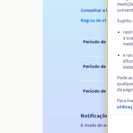
mediçõe
consent
Consultar a lista dos t
Regras de atribuição
Sujeito
rast
a su
Período de registo
medi
e ras
difun
Período de renovação
dados
Pode ace
qualque
da pági
Período de redenção
Para ma
utiliza
Notificações automáti
E-mails de aviso:
60, 30, 1