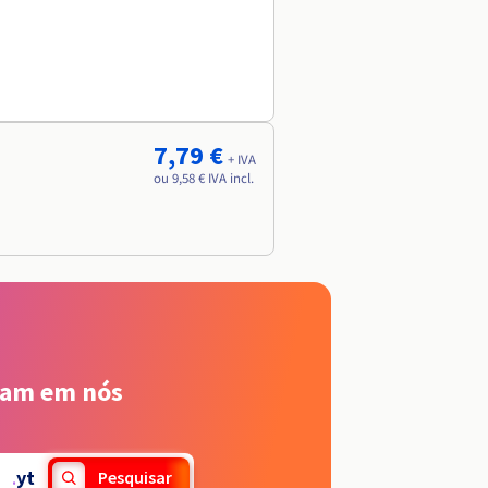
7,79 €
+ IVA
ou 9,58 € IVA incl.
iam em nós
.
yt
Pesquisar