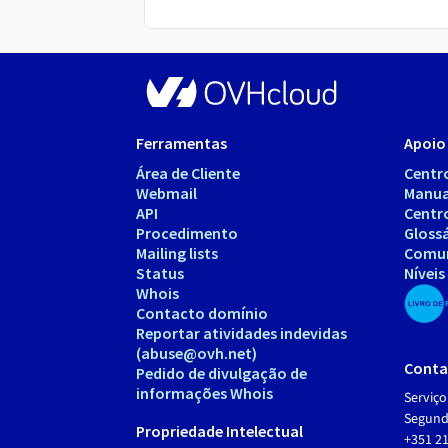
Ferramentas
Apoio 
Área de Cliente
Centr
Webmail
Manua
API
Centr
Procedimento
Gloss
Mailing lists
Comu
Status
Níveis
Whois
Contacto domínio
Reportar atividades indevidas
(abuse@ovh.net)
Conta
Pedido de divulgação de
informações Whois
Serviço
Segunda
Propriedade Intelectual
+351 21