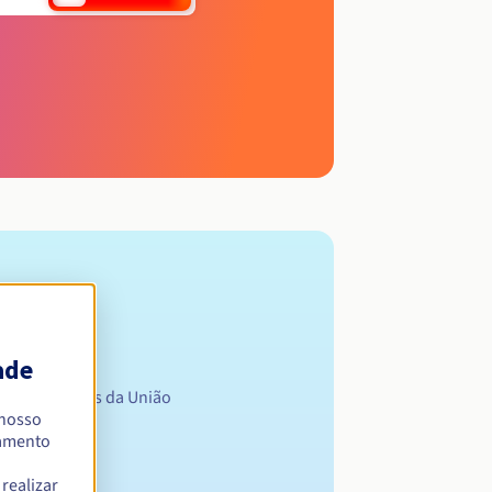
ade
stados membros da União
 nosso
namento
realizar