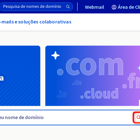
Webmail
Área de Cl
-mails e soluções colaborativas
a