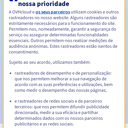
nossa prioridade
Entre 1 e 10 anos
Período de renovação
A OVHcloud e
os seus parceiros
utilizam cookies e outros
rastreadores no nosso website. Alguns rastreadores são
estritamente necessários para o funcionamento do site.
Permitem-nos, nomeadamente, garantir a segurança do
Período de redenção
serviço ou assegurar determinadas funcionalidades
essenciais. Outros permitem-nos realizar medições de
audiência anónimas. Estes rastreadores estão isentos de
consentimento.
Notificações automáticas:
Sujeito ao seu acordo, utilizamos também:
E-mails de aviso:
60, 30, 15, 7 e 3 dias antes da data de
expiração
rastreadores de desempenho e de personalização:
que nos permitem melhorar a sua navegação de
acordo com as suas preferências e utilizações, bem
E-mail no dia da expiração
para notificar a suspensão do
nome de domínio
como medir o desempenho das nossas páginas;
e rastreadores de redes sociais e de parceiros
E-mail após o Redemption Grace Period
para notificar a
terceiros: que nos permitem difundir publicidade
eliminação do nome de domínio
direcionada, medir a sua eficácia e partilhar
determinados dados com os nossos parceiros
publicitários e as redes sociais.