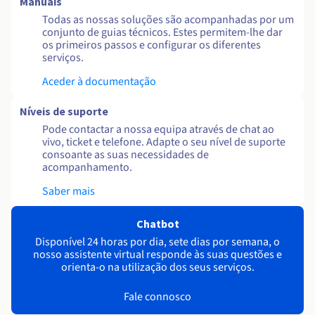
Manuais
Todas as nossas soluções são acompanhadas por um
conjunto de guias técnicos. Estes permitem-lhe dar
os primeiros passos e configurar os diferentes
serviços.
Aceder à documentação
Níveis de suporte
Pode contactar a nossa equipa através de chat ao
vivo, ticket e telefone. Adapte o seu nível de suporte
consoante as suas necessidades de
acompanhamento.
Saber mais
Chatbot
Disponível 24 horas por dia, sete dias por semana, o
nosso assistente virtual responde às suas questões e
orienta-o na utilização dos seus serviços.
Fale connosco