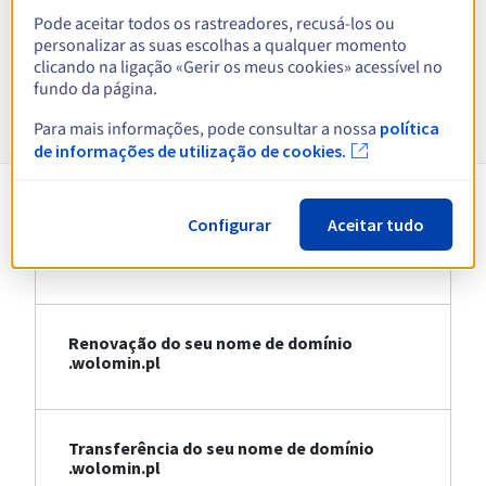
Pode aceitar todos os rastreadores, recusá-los ou
Ver todas as extensões
personalizar as suas escolhas a qualquer momento
clicando na ligação «Gerir os meus cookies» acessível no
fundo da página.
Informações sobre .wolomin.pl
Para mais informações, pode consultar a nossa
política
de informações de utilização de cookies.
Configurar
Aceitar tudo
Registo do seu nome de domínio
.wolomin.pl
Renovação do seu nome de domínio
.wolomin.pl
Transferência do seu nome de domínio
.wolomin.pl