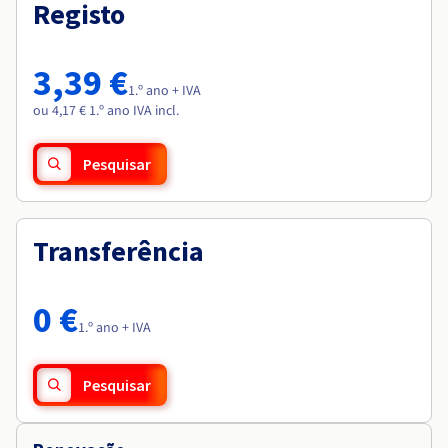
Documentação
Documentação
Registo
Roadmap & Changelog
Preços
Roadmap & Changelog
Roadmap & Changelog
Observabilidade
Disponibilidade por regiões
Documentação
3,39 €
Roadmap & Changelog
1.º ano + IVA
Roadmap & Changelog
ou 4,17 € 1.º ano IVA incl.
Pesquisar
Transferência
0 €
1.º ano + IVA
Pesquisar