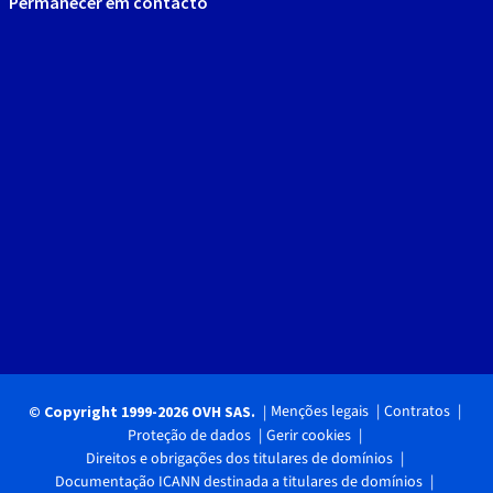
Permanecer em contacto
Menções legais
Contratos
© Copyright 1999-2026 OVH SAS.
Proteção de dados
Gerir cookies
Direitos e obrigações dos titulares de domínios
Documentação ICANN destinada a titulares de domínios