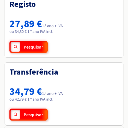
Documentação
Documentação
Registo
Roadmap & Changelog
Preços
Roadmap & Changelog
Roadmap & Changelog
Observabilidade
Disponibilidade por regiões
Documentação
27,89 €
Roadmap & Changelog
1.º ano + IVA
Roadmap & Changelog
ou 34,30 € 1.º ano IVA incl.
Pesquisar
Transferência
34,79 €
1.º ano + IVA
ou 42,79 € 1.º ano IVA incl.
Pesquisar