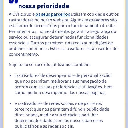
nossa prioridade
A OVHcloud e
os seus parceiros
utilizam cookies e outros
Entre 1 e 10 anos
Período de renovação
rastreadores no nosso website. Alguns rastreadores são
estritamente necessários para o funcionamento do site.
Permitem-nos, nomeadamente, garantir a segurança do
serviço ou assegurar determinadas funcionalidades
30 dias
Período de redenção
essenciais. Outros permitem-nos realizar medições de
audiência anónimas. Estes rastreadores estão isentos de
consentimento.
Notificações automáticas:
Sujeito ao seu acordo, utilizamos também:
E-mails de aviso:
60, 30, 15, 7 e 3 dias antes da data de
rastreadores de desempenho e de personalização:
expiração
que nos permitem melhorar a sua navegação de
acordo com as suas preferências e utilizações, bem
E-mail no dia da expiração
para notificar a suspensão do
como medir o desempenho das nossas páginas;
nome de domínio
e rastreadores de redes sociais e de parceiros
E-mail após o Redemption Grace Period
para notificar a
terceiros: que nos permitem difundir publicidade
eliminação do nome de domínio
direcionada, medir a sua eficácia e partilhar
determinados dados com os nossos parceiros
publicitários e as redes sociais.