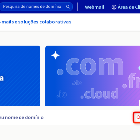
Webmail
Área de Cl
-mails e soluções colaborativas
a