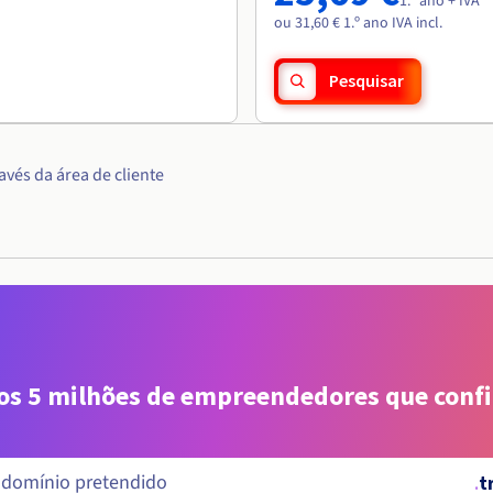
1.º ano + IVA
ou 31,60 € 1.º ano IVA incl.
Pesquisar
vés da área de cliente
aos 5 milhões de empreendedores que conf
.
t