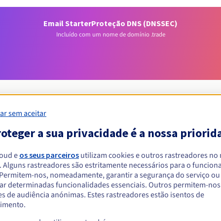
Email Starter
Proteção DNS (DNSSEC)
Incluído com um nome de domínio .trade
ar sem aceitar
oteger a sua privacidade é a nossa priorid
Condições de elegibilidade
loud e
os seus parceiros
utilizam cookies e outros rastreadores no
um .trade?
. Alguns rastreadores são estritamente necessários para o funcio
. Permitem-nos, nomeadamente, garantir a segurança do serviço ou
singulares ou coletivas, sem restrição geográfica.
ar determinadas funcionalidades essenciais. Outros permitem-nos 
s de audiência anónimas. Estes rastreadores estão isentos de
Regras de gestão e notificações
imento.