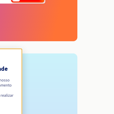
ade
 nosso
namento
realizar