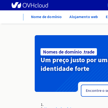
Home
Nome de domínio
Alojamento web
E
Nomes de domínio .trade
Um preço justo por um
identidade forte
.toys