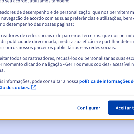
 ao seu acordo, utilizamos também:
readores de desempenho e de personalização: que nos permitem m
a navegação de acordo com as suas preferências e utilizações, be
r o desempenho das nossas páginas;
treadores de redes sociais e de parceiros terceiros: que nos permi
dir publicidade direcionada, medir a sua eficácia e partilhar dete
 com os nossos parceiros publicitários e as redes sociais.
itar todos os rastreadores, recusá-los ou personalizar as suas esc
r momento clicando na ligação «Gerir os meus cookies» acessível 
na.
cas:
is informações, pode consultar a nossa
política de informações d
5, 7 e 3 dias antes da data de expiração
ção de cookies.
ão
para notificar a suspensão do nome de domínio
Configurar
Aceitar 
n Grace Period
para notificar a eliminação do nome de domínio