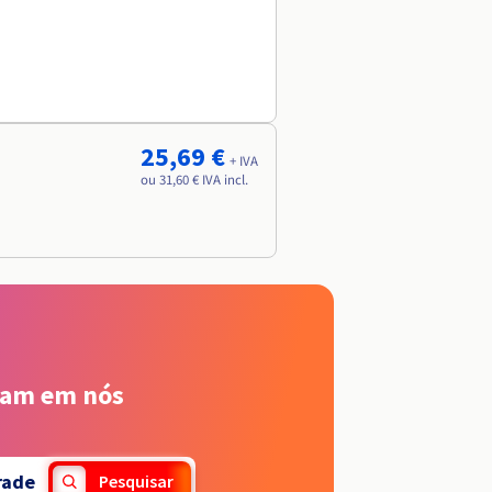
25,69 €
+ IVA
ou 31,60 € IVA incl.
iam em nós
rade
Pesquisar