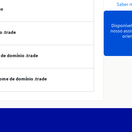
Saber 
io
Disponível
nosso assi
 .trade
orien
 de domínio .trade
ome de domínio .trade