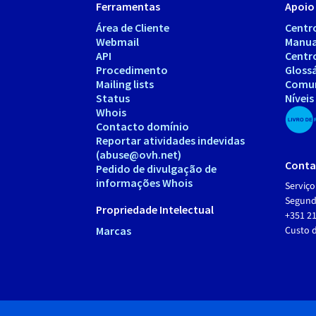
Ferramentas
Apoio 
Área de Cliente
Centr
Webmail
Manua
API
Centr
Procedimento
Gloss
Mailing lists
Comu
Status
Níveis
Whois
Contacto domínio
Reportar atividades indevidas
(abuse@ovh.net)
Conta
Pedido de divulgação de
informações Whois
Serviço
Segunda
Propriedade Intelectual
+351 21
Marcas
Custo 