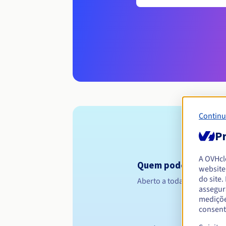
Continu
Pr
A OVHc
Quem pode registar 
website
do site
Aberto a todas as pessoas 
assegur
mediçõe
consent