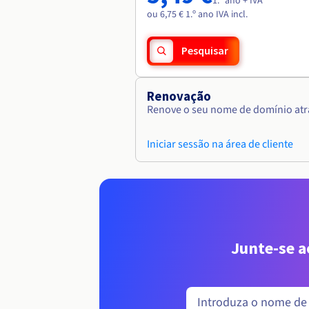
1.º ano + IVA
ou 6,75 € 1.º ano IVA incl.
Pesquisar
Renovação
Renove o seu nome de domínio atra
Iniciar sessão na área de cliente
Junte-se 