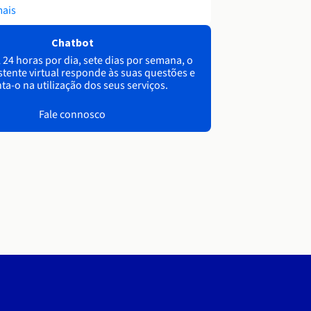
mais
Chatbot
 24 horas por dia, sete dias por semana, o
stente virtual responde às suas questões e
ta-o na utilização dos seus serviços.
Fale connosco