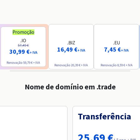
Promoção
.IO
.BIZ
.EU
57,49 €
16,49 €
7,45 €
30,99 €
+ IVA
+ IVA
+ IVA
Renovação
59,79 €
+ IVA
Renovação
20,39 €
+ IVA
Renovação
8,59 €
+ IVA
Nome de domínio em .trade
Transferência
25,69 €