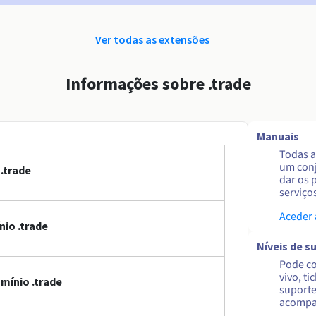
Ver todas as extensões
Informações sobre .trade
Manuais
Todas a
um conj
.trade
dar os 
serviço
Aceder
io .trade
Níveis de s
Pode co
vivo, ti
mínio .trade
suporte
acompa