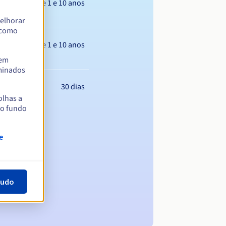
Entre 1 e 10 anos
elhorar
m como
Entre 1 e 10 anos
tem
rminados
30 dias
olhas a
no fundo
e
tudo