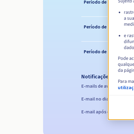
Sujeito
Período de registo
rast
a su
medi
Período de renovação
e ras
difun
dados
Período de redenção
Pode ace
qualque
da pági
Notificações automáti
Para ma
E-mails de aviso:
60, 30, 1
utiliza
E-mail no dia da expiraç
E-mail após o Redemptio