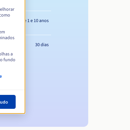
elhorar
m como
Entre 1 e 10 anos
tem
rminados
30 dias
olhas a
no fundo
e
tudo