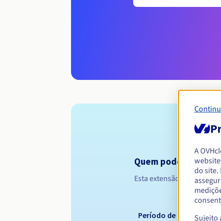
Continu
Pr
A OVHc
website
Quem pode registar u
do site
Esta extensão é reservada 
assegur
mediçõe
consent
Período de registo
Sujeito