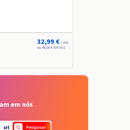
32,99 €
+ IVA
ou 40,58 € IVA incl.
iam em nós
.
srl
Pesquisar