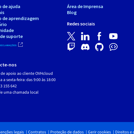
o de ajuda
Área de Imprensa
is
Blog
o de aprendizagem
Redes sociais
ário
nidade
 de suporte
cte-nos
 de apoio ao cliente OVHcloud
 a sexta-feira: das 9:00 às 18:00
3 155 642
de uma chamada local
enções legais
Contratos
Proteção de dados
Gerir cookies
Direitos e