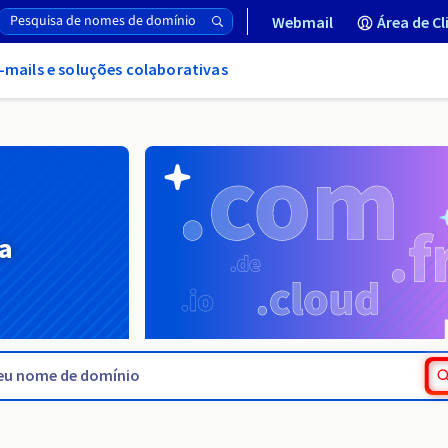
Webmail
Área de Cl
-mails e soluções colaborativas
a