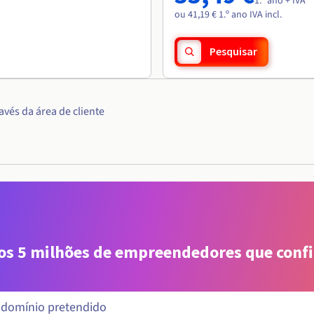
1.º ano + IVA
ou 41,19 € 1.º ano IVA incl.
Pesquisar
vés da área de cliente
aos 5 milhões de empreendedores que conf