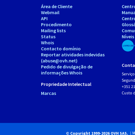
Área de Cliente
Centr
Webmail
Manua
API
Centr
Procedimento
Gloss
Mailing lists
Comu
Status
Níveis
Whois
Contacto domínio
Reportar atividades indevidas
(abuse@ovh.net)
Conta
Pedido de divulgação de
informações Whois
Serviço
Segunda
Propriedade Intelectual
+351 21
Marcas
Custo 
M
© Copyright 1999-2026 OVH SAS.