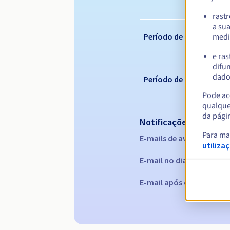
rast
a su
medi
Período de renovação
e ras
difun
dados
Período de redenção
Pode ace
qualque
da pági
Notificações automáti
Para ma
E-mails de aviso:
60, 30, 1
utiliza
E-mail no dia da expiraç
E-mail após o Redemptio