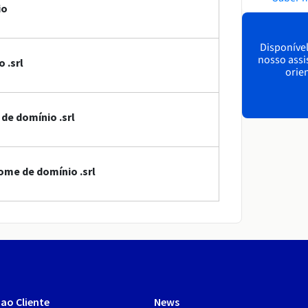
io
Disponível
nosso assi
 .srl
orien
de domínio .srl
ome de domínio .srl
ao Cliente
News