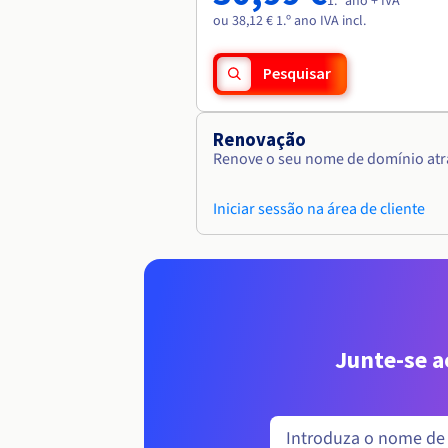
1.º ano + IVA
ou 38,12 € 1.º ano IVA incl.
Pesquisar
Renovação
Renove o seu nome de domínio atra
Iniciar sessão na área de cliente
Junte-se 