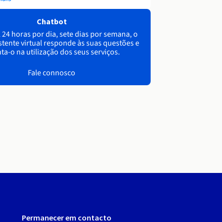
Chatbot
 24 horas por dia, sete dias por semana, o
stente virtual responde às suas questões e
ta-o na utilização dos seus serviços.
Fale connosco
Permanecer em contacto