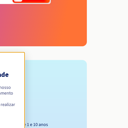
ade
 nosso
namento
realizar
Entre 1 e 10 anos