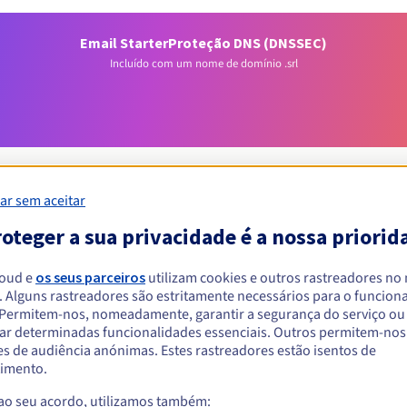
Email Starter
Proteção DNS (DNSSEC)
Incluído com um nome de domínio .srl
ar sem aceitar
oteger a sua privacidade é a nossa priorid
Condições de elegibilidade
loud e
os seus parceiros
utilizam cookies e outros rastreadores no
. Alguns rastreadores são estritamente necessários para o funcio
m .srl?
. Permitem-nos, nomeadamente, garantir a segurança do serviço ou
às entidades em que a forma jurídica é SRL.
ar determinadas funcionalidades essenciais. Outros permitem-nos 
Regras de gestão e notificações
s de audiência anónimas. Estes rastreadores estão isentos de
imento.
 ao seu acordo, utilizamos também: