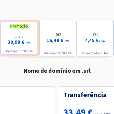
Promoção
.IO
.BIZ
.EU
57,49 €
16,49 €
7,45 €
30,99 €
+ IVA
+ IVA
+ IVA
Renovação
59,79 €
+ IVA
Renovação
20,39 €
+ IVA
Renovação
8,59 €
+ IVA
Nome de domínio em .srl
Transferência
33,49 €