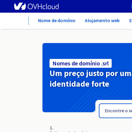
Home
Nome de domínio
Alojamento web
E
Nomes de domínio .srl
Um preço justo por um
identidade forte
.space