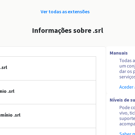
Ver todas as extensões
Informações sobre .srl
Manuais
Todas a
um conj
.srl
dar os 
serviço
Aceder
io .srl
Níveis de s
Pode co
vivo, ti
mínio .srl
suporte
acompa
Saber 