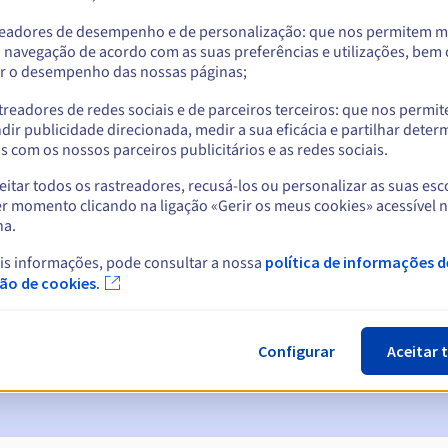
readores de desempenho e de personalização: que nos permitem m
a navegação de acordo com as suas preferências e utilizações, be
r o desempenho das nossas páginas;
treadores de redes sociais e de parceiros terceiros: que nos permi
dir publicidade direcionada, medir a sua eficácia e partilhar dete
 com os nossos parceiros publicitários e as redes sociais.
itar todos os rastreadores, recusá-los ou personalizar as suas esc
r momento clicando na ligação «Gerir os meus cookies» acessível 
na.
cas:
is informações, pode consultar a nossa
política de informações d
5, 7 e 3 dias antes da data de expiração
ção de cookies.
ão
para notificar a suspensão do nome de domínio
Configurar
Aceitar 
n Grace Period
para notificar a eliminação do nome de domínio