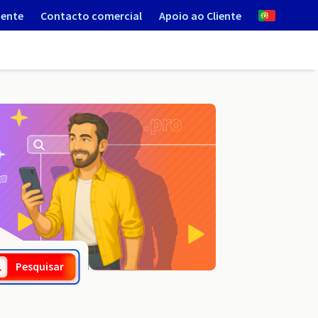
iente
Contacto comercial
Apoio ao Cliente
.stalowa-wola.pl
Pesquisar