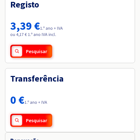
Documentação
Documentação
Registo
Roadmap & Changelog
Preços
Roadmap & Changelog
Roadmap & Changelog
Observabilidade
Disponibilidade por regiões
Documentação
3,39 €
Roadmap & Changelog
1.º ano + IVA
Roadmap & Changelog
ou 4,17 € 1.º ano IVA incl.
Pesquisar
Transferência
0 €
1.º ano + IVA
Pesquisar