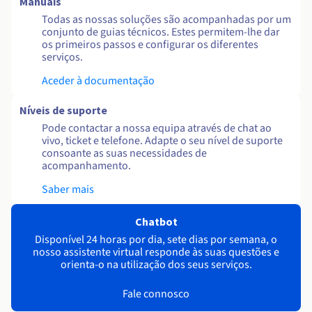
Manuais
Todas as nossas soluções são acompanhadas por um
conjunto de guias técnicos. Estes permitem-lhe dar
os primeiros passos e configurar os diferentes
serviços.
Aceder à documentação
Níveis de suporte
Pode contactar a nossa equipa através de chat ao
vivo, ticket e telefone. Adapte o seu nível de suporte
consoante as suas necessidades de
acompanhamento.
Saber mais
Chatbot
Disponível 24 horas por dia, sete dias por semana, o
nosso assistente virtual responde às suas questões e
orienta-o na utilização dos seus serviços.
Fale connosco