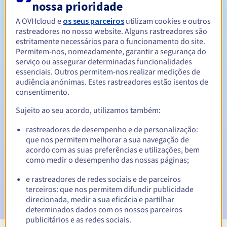
nossa prioridade
Entre 1 e 10 anos
Período de renovação
A OVHcloud e
os seus parceiros
utilizam cookies e outros
rastreadores no nosso website. Alguns rastreadores são
estritamente necessários para o funcionamento do site.
Permitem-nos, nomeadamente, garantir a segurança do
Período de redenção
serviço ou assegurar determinadas funcionalidades
essenciais. Outros permitem-nos realizar medições de
audiência anónimas. Estes rastreadores estão isentos de
consentimento.
Notificações automáticas:
Sujeito ao seu acordo, utilizamos também:
E-mails de aviso:
60, 30, 15, 7 e 3 dias antes da data de
expiração
rastreadores de desempenho e de personalização:
que nos permitem melhorar a sua navegação de
acordo com as suas preferências e utilizações, bem
E-mail no dia da expiração
para notificar a suspensão do
nome de domínio
como medir o desempenho das nossas páginas;
e rastreadores de redes sociais e de parceiros
E-mail após o Redemption Grace Period
para notificar a
terceiros: que nos permitem difundir publicidade
eliminação do nome de domínio
direcionada, medir a sua eficácia e partilhar
determinados dados com os nossos parceiros
publicitários e as redes sociais.