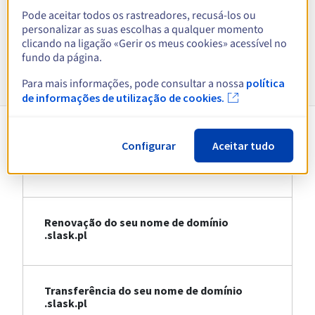
Pode aceitar todos os rastreadores, recusá-los ou
Ver todas as extensões
personalizar as suas escolhas a qualquer momento
clicando na ligação «Gerir os meus cookies» acessível no
fundo da página.
Informações sobre .slask.pl
Para mais informações, pode consultar a nossa
política
de informações de utilização de cookies.
Configurar
Aceitar tudo
Registo do seu nome de domínio
.slask.pl
Renovação do seu nome de domínio
.slask.pl
Transferência do seu nome de domínio
.slask.pl