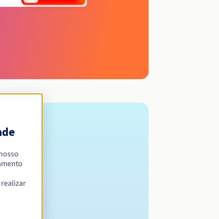
ade
 nosso
namento
realizar