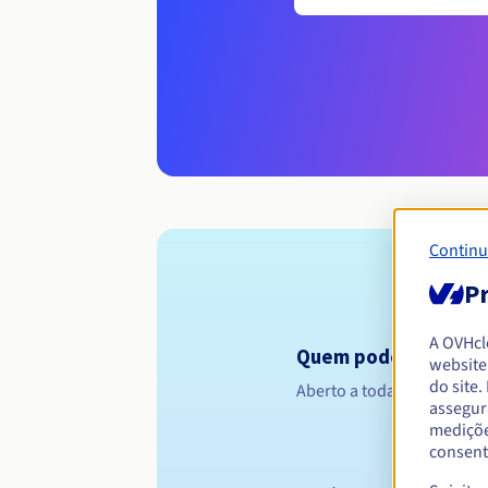
Continu
Pr
A OVHc
Quem pode registar 
website
do site
Aberto a todas as pessoas 
assegur
mediçõe
consent