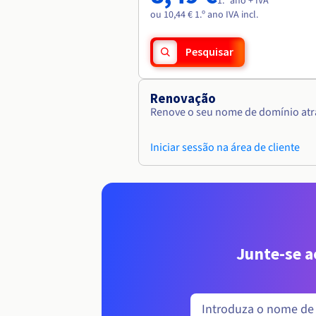
1.º ano + IVA
ou 10,44 € 1.º ano IVA incl.
Pesquisar
Renovação
Renove o seu nome de domínio atra
Iniciar sessão na área de cliente
Junte-se 