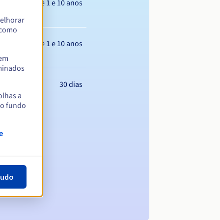
Entre 1 e 10 anos
elhorar
m como
Entre 1 e 10 anos
tem
rminados
30 dias
olhas a
no fundo
e
tudo