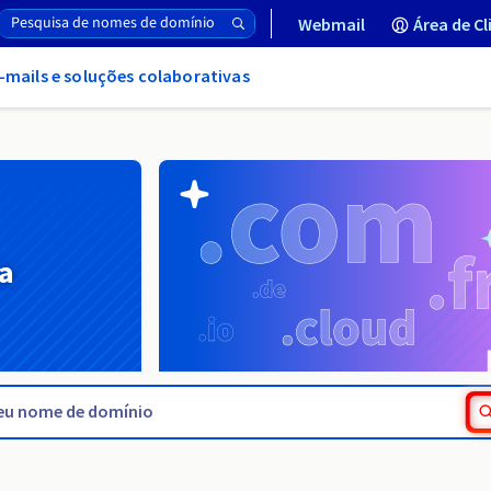
Webmail
Área de Cl
-mails e soluções colaborativas
a