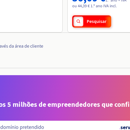
1.º ano + IVA
ou 44,39 € 1.º ano IVA incl.
Pesquisar
vés da área de cliente
aos 5 milhões de empreendedores que conf
.
serv