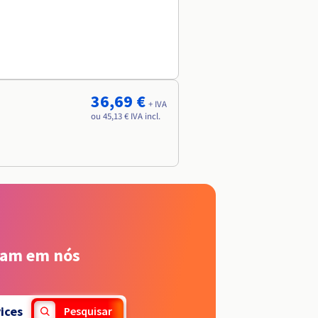
36,69 €
+ IVA
ou 45,13 € IVA incl.
iam em nós
ices
Pesquisar