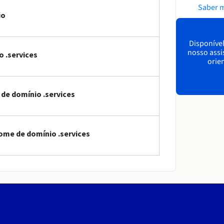
Saber 
io
Disponível
nosso assi
 .services
orien
 de domínio .services
ome de domínio .services