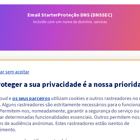
Email Starter
Proteção DNS (DNSSEC)
Incluído com um nome de domínio .services
ar sem aceitar
oteger a sua privacidade é a nossa priorid
Condições de elegibilidade
loud e
os seus parceiros
utilizam cookies e outros rastreadores no
um .services?
. Alguns rastreadores são estritamente necessários para o funcio
. Permitem-nos, nomeadamente, garantir a segurança do serviço ou
singulares ou coletivas, sem restrição geográfica.
ar determinadas funcionalidades essenciais. Outros permitem-nos 
s de audiência anónimas. Estes rastreadores estão isentos de
Regras de gestão e notificações
imento.