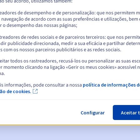
 ao seu acordo, utilizamos também:
readores de desempenho e de personalização: que nos permitem m
a navegação de acordo com as suas preferências e utilizações, be
r o desempenho das nossas páginas;
treadores de redes sociais e de parceiros terceiros: que nos permi
dir publicidade direcionada, medir a sua eficácia e partilhar dete
 com os nossos parceiros publicitários e as redes sociais.
itar todos os rastreadores, recusá-los ou personalizar as suas esc
r momento clicando na ligação «Gerir os meus cookies» acessível 
na.
cas:
is informações, pode consultar a nossa
política de informações d
5, 7 e 3 dias antes da data de expiração
ção de cookies.
ão
para notificar a suspensão do nome de domínio
Configurar
Aceitar 
n Grace Period
para notificar a eliminação do nome de domínio