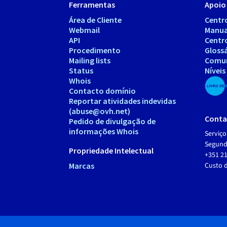
Ferramentas
Apoio 
Área de Cliente
Centr
Webmail
Manua
API
Centr
Procedimento
Gloss
Mailing lists
Comu
Status
Níveis
Whois
Contacto domínio
Reportar atividades indevidas
(abuse@ovh.net)
Conta
Pedido de divulgação de
informações Whois
Serviço
Segunda
Propriedade Intelectual
+351 21
Marcas
Custo 