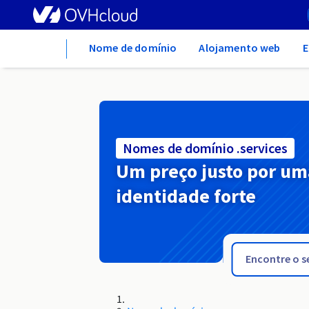
Home
Nome de domínio
Alojamento web
E
Nomes de domínio .services
Um preço justo por um
identidade forte
.sejny.pl