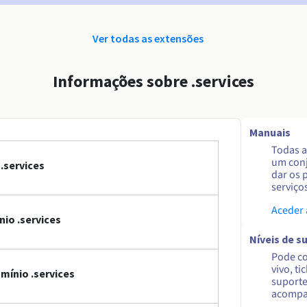
Ver todas as extensões
Informações sobre .services
Manuais
Todas a
um conj
.services
dar os 
serviço
Aceder
io .services
Níveis de s
Pode co
vivo, ti
mínio .services
suporte
acompa