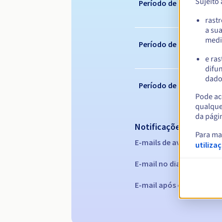
Sujeito
Período de registo
rast
a su
medi
Período de renovação
e ras
difun
dados
Período de redenção
Pode ace
qualque
da pági
Notificações automáti
Para ma
E-mails de aviso:
60, 30, 1
utiliza
E-mail no dia da expiraç
E-mail após o Redemptio