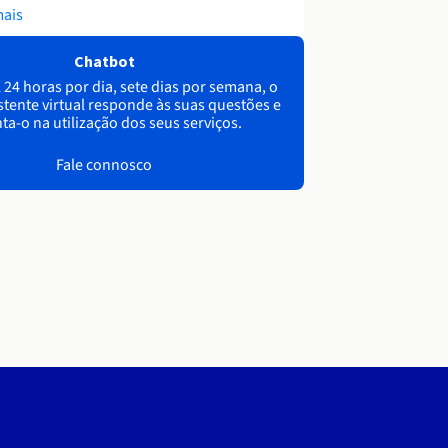
mais
Chatbot
 24 horas por dia, sete dias por semana, o
stente virtual responde às suas questões e
ta-o na utilização dos seus serviços.
Fale connosco