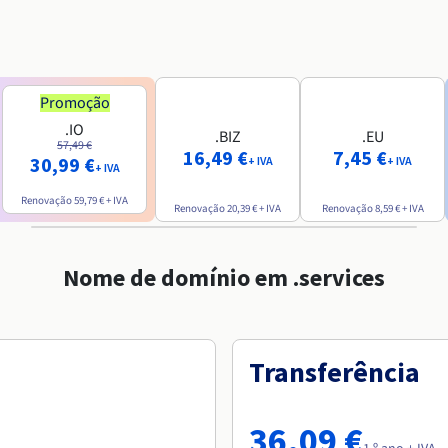
Promoção
.IO
.BIZ
.EU
57,49 €
16,49 €
7,45 €
30,99 €
+ IVA
+ IVA
+ IVA
Renovação
59,79 €
+ IVA
Renovação
20,39 €
+ IVA
Renovação
8,59 €
+ IVA
Nome de domínio em .services
Transferência
36,09 €