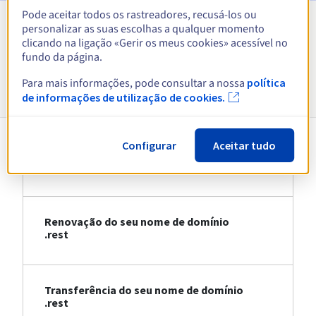
Pode aceitar todos os rastreadores, recusá-los ou
personalizar as suas escolhas a qualquer momento
Ver todas as extensões
clicando na ligação «Gerir os meus cookies» acessível no
fundo da página.
Informações sobre .rest
Para mais informações, pode consultar a nossa
política
de informações de utilização de cookies.
Configurar
Aceitar tudo
Registo do seu nome de domínio .rest
Renovação do seu nome de domínio
.rest
Transferência do seu nome de domínio
.rest