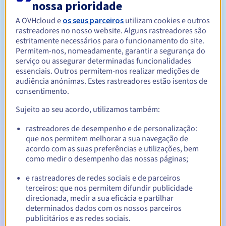
nossa prioridade
A OVHcloud e
os seus parceiros
utilizam cookies e outros
Entre 1 e 10 anos
Período de renovação
rastreadores no nosso website. Alguns rastreadores são
estritamente necessários para o funcionamento do site.
Permitem-nos, nomeadamente, garantir a segurança do
serviço ou assegurar determinadas funcionalidades
30 dias
Período de redenção
essenciais. Outros permitem-nos realizar medições de
audiência anónimas. Estes rastreadores estão isentos de
consentimento.
Sujeito ao seu acordo, utilizamos também:
Notificações automáticas:
E-mails de aviso:
60, 30, 15, 7 e 3 dias antes da data de
rastreadores de desempenho e de personalização:
expiração
que nos permitem melhorar a sua navegação de
acordo com as suas preferências e utilizações, bem
E-mail no dia da expiração
para notificar a suspensão do
como medir o desempenho das nossas páginas;
nome de domínio
e rastreadores de redes sociais e de parceiros
terceiros: que nos permitem difundir publicidade
E-mail após o Redemption Grace Period
para notificar a
eliminação do nome de domínio
direcionada, medir a sua eficácia e partilhar
determinados dados com os nossos parceiros
publicitários e as redes sociais.