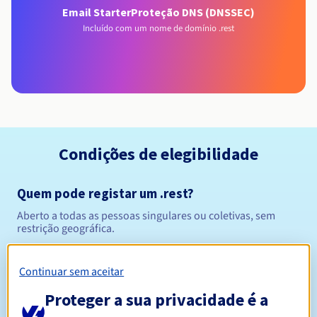
Email Starter
Proteção DNS (DNSSEC)
Incluído com um nome de domínio .rest
Condições de elegibilidade
Quem pode registar um .rest?
Aberto a todas as pessoas singulares ou coletivas, sem
restrição geográfica.
Regras de gestão e notificações
Continuar sem aceitar
Entre 1 e 10 anos
Proteger a sua privacidade é a
Período de registo