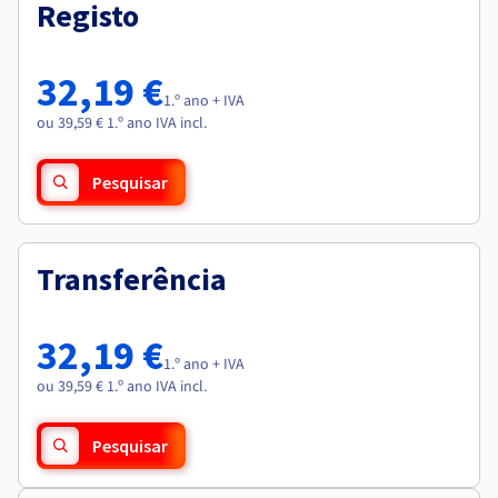
Documentação
Documentação
Registo
Roadmap & Changelog
Preços
Roadmap & Changelog
Roadmap & Changelog
Observabilidade
Disponibilidade por regiões
Documentação
32,19 €
Roadmap & Changelog
1.º ano + IVA
Roadmap & Changelog
ou 39,59 € 1.º ano IVA incl.
Pesquisar
Transferência
32,19 €
1.º ano + IVA
ou 39,59 € 1.º ano IVA incl.
Pesquisar