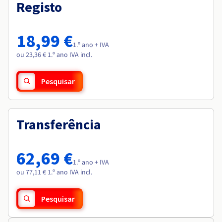
Documentação
Documentação
Registo
Roadmap & Changelog
Preços
Roadmap & Changelog
Roadmap & Changelog
Observabilidade
Disponibilidade por regiões
Documentação
18,99 €
Roadmap & Changelog
1.º ano + IVA
Roadmap & Changelog
ou 23,36 € 1.º ano IVA incl.
Pesquisar
Transferência
62,69 €
1.º ano + IVA
ou 77,11 € 1.º ano IVA incl.
Pesquisar