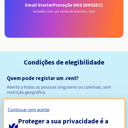
Email Starter
Proteção DNS (DNSSEC)
Incluído com um nome de domínio .rent
Condições de elegibilidade
Quem pode registar um .rent?
Aberto a todas as pessoas singulares ou coletivas, sem
restrição geográfica.
Regras de gestão e notificações
Continuar sem aceitar
Entre 1 e 10 anos
Proteger a sua privacidade é a
Período de registo