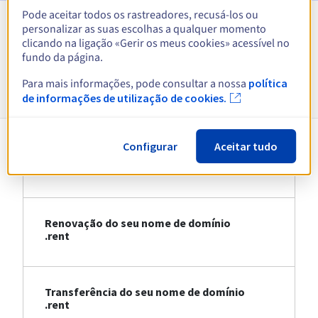
Pode aceitar todos os rastreadores, recusá-los ou
personalizar as suas escolhas a qualquer momento
Ver todas as extensões
clicando na ligação «Gerir os meus cookies» acessível no
fundo da página.
Informações sobre .rent
Para mais informações, pode consultar a nossa
política
de informações de utilização de cookies.
Configurar
Aceitar tudo
Registo do seu nome de domínio .rent
Renovação do seu nome de domínio
.rent
Transferência do seu nome de domínio
.rent