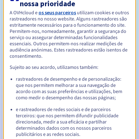
nossa prioridade
A OVHcloud e
os seus parceiros
utilizam cookies e outros
Entre 1 e 10 anos
Período de renovação
rastreadores no nosso website. Alguns rastreadores são
estritamente necessários para o funcionamento do site.
Permitem-nos, nomeadamente, garantir a segurança do
serviço ou assegurar determinadas funcionalidades
30 dias
Período de redenção
essenciais. Outros permitem-nos realizar medições de
audiência anónimas. Estes rastreadores estão isentos de
consentimento.
Sujeito ao seu acordo, utilizamos também:
Notificações automáticas:
E-mails de aviso:
60, 30, 15, 7 e 3 dias antes da data de
rastreadores de desempenho e de personalização:
expiração
que nos permitem melhorar a sua navegação de
acordo com as suas preferências e utilizações, bem
E-mail no dia da expiração
para notificar a suspensão do
como medir o desempenho das nossas páginas;
nome de domínio
e rastreadores de redes sociais e de parceiros
terceiros: que nos permitem difundir publicidade
E-mail após o Redemption Grace Period
para notificar a
eliminação do nome de domínio
direcionada, medir a sua eficácia e partilhar
determinados dados com os nossos parceiros
publicitários e as redes sociais.