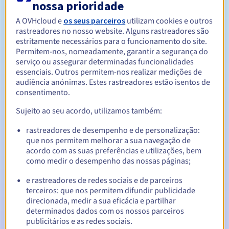
nossa prioridade
A OVHcloud e
os seus parceiros
utilizam cookies e outros
Entre 1 e 10 anos
Período de renovação
rastreadores no nosso website. Alguns rastreadores são
estritamente necessários para o funcionamento do site.
Permitem-nos, nomeadamente, garantir a segurança do
serviço ou assegurar determinadas funcionalidades
30 dias
Período de redenção
essenciais. Outros permitem-nos realizar medições de
audiência anónimas. Estes rastreadores estão isentos de
consentimento.
Sujeito ao seu acordo, utilizamos também:
Notificações automáticas:
E-mails de aviso:
60, 30, 15, 7 e 3 dias antes da data de
rastreadores de desempenho e de personalização:
expiração
que nos permitem melhorar a sua navegação de
acordo com as suas preferências e utilizações, bem
E-mail no dia da expiração
para notificar a suspensão do
como medir o desempenho das nossas páginas;
nome de domínio
e rastreadores de redes sociais e de parceiros
terceiros: que nos permitem difundir publicidade
E-mail após o Redemption Grace Period
para notificar a
eliminação do nome de domínio
direcionada, medir a sua eficácia e partilhar
determinados dados com os nossos parceiros
publicitários e as redes sociais.