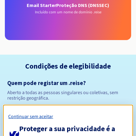
Email Starter
Proteção DNS (DNSSEC)
Incluído com um nome de domínio .reise
Condições de elegibilidade
Quem pode registar um .reise?
Aberto a todas as pessoas singulares ou coletivas, sem
restrição geográfica.
Regras de gestão e notificações
Continuar sem aceitar
Entre 1 e 10 anos
Proteger a sua privacidade é a
Período de registo