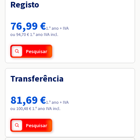
Documentação
Documentação
Registo
Roadmap & Changelog
Preços
Roadmap & Changelog
Roadmap & Changelog
Observabilidade
Disponibilidade por regiões
Documentação
76,99 €
Roadmap & Changelog
1.º ano + IVA
Roadmap & Changelog
ou 94,70 € 1.º ano IVA incl.
Pesquisar
Transferência
81,69 €
1.º ano + IVA
ou 100,48 € 1.º ano IVA incl.
Pesquisar