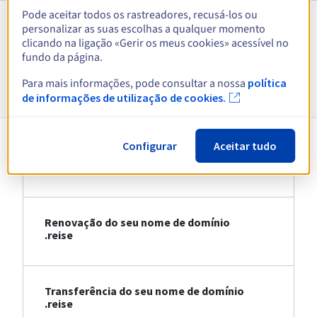
Pode aceitar todos os rastreadores, recusá-los ou
personalizar as suas escolhas a qualquer momento
Ver todas as extensões
clicando na ligação «Gerir os meus cookies» acessível no
fundo da página.
Informações sobre .reise
Para mais informações, pode consultar a nossa
política
de informações de utilização de cookies.
Configurar
Aceitar tudo
Registo do seu nome de domínio .reise
Renovação do seu nome de domínio
.reise
Transferência do seu nome de domínio
.reise