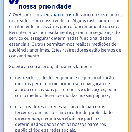
nossa prioridade
A OVHcloud e
os seus parceiros
utilizam cookies e outros
1 ano
Período de renovação
rastreadores no nosso website. Alguns rastreadores são
estritamente necessários para o funcionamento do site.
Permitem-nos, nomeadamente, garantir a segurança do
serviço ou assegurar determinadas funcionalidades
30 dias
Período de redenção
essenciais. Outros permitem-nos realizar medições de
audiência anónimas. Estes rastreadores estão isentos de
consentimento.
Notificações automáticas:
Sujeito ao seu acordo, utilizamos também:
E-mails de aviso:
60, 30, 15, 7 e 3 dias antes da data de
rastreadores de desempenho e de personalização:
expiração
que nos permitem melhorar a sua navegação de
acordo com as suas preferências e utilizações, bem
E-mail no dia da expiração
para notificar a suspensão do
como medir o desempenho das nossas páginas;
nome de domínio
e rastreadores de redes sociais e de parceiros
E-mail após o Redemption Grace Period
para notificar a
terceiros: que nos permitem difundir publicidade
eliminação do nome de domínio
direcionada, medir a sua eficácia e partilhar
determinados dados com os nossos parceiros
publicitários e as redes sociais.