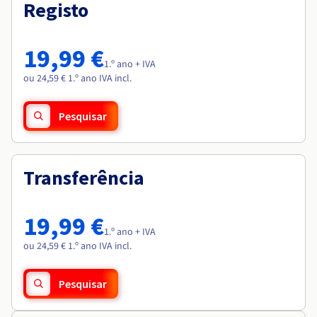
Documentação
Documentação
Registo
Roadmap & Changelog
Preços
Roadmap & Changelog
Roadmap & Changelog
Observabilidade
Disponibilidade por regiões
Documentação
19,99 €
Roadmap & Changelog
1.º ano + IVA
Roadmap & Changelog
ou 24,59 € 1.º ano IVA incl.
Pesquisar
Transferência
19,99 €
1.º ano + IVA
ou 24,59 € 1.º ano IVA incl.
Pesquisar