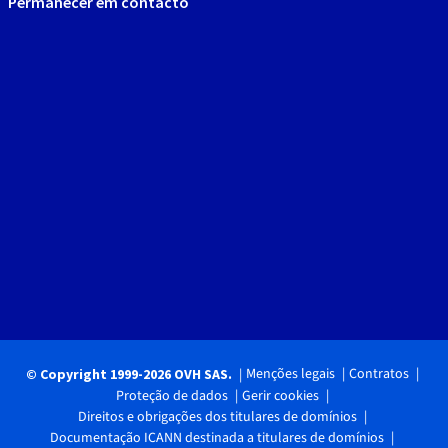
Permanecer em contacto
Menções legais
Contratos
© Copyright 1999-2026 OVH SAS.
Proteção de dados
Gerir cookies
Direitos e obrigações dos titulares de domínios
Documentação ICANN destinada a titulares de domínios