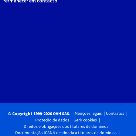
Permanecer em contacto
Menções legais
Contratos
© Copyright 1999-2026 OVH SAS.
Proteção de dados
Gerir cookies
Direitos e obrigações dos titulares de domínios
Documentação ICANN destinada a titulares de domínios