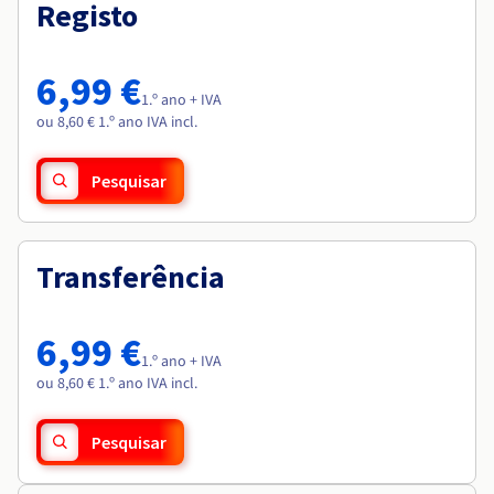
Documentação
Documentação
Registo
Roadmap & Changelog
Preços
Roadmap & Changelog
Roadmap & Changelog
Observabilidade
Disponibilidade por regiões
Documentação
6,99 €
Roadmap & Changelog
1.º ano + IVA
Roadmap & Changelog
ou 8,60 € 1.º ano IVA incl.
Pesquisar
Transferência
6,99 €
1.º ano + IVA
ou 8,60 € 1.º ano IVA incl.
Pesquisar