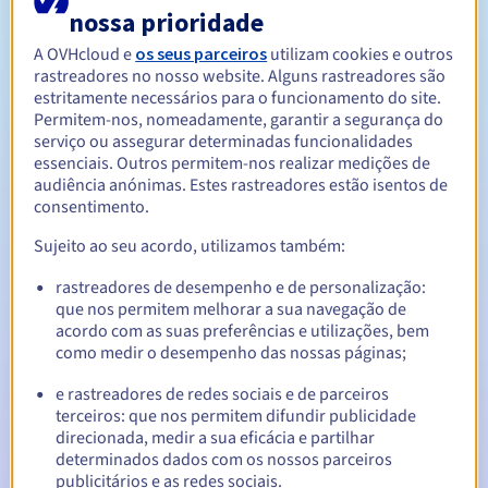
nossa prioridade
A OVHcloud e
os seus parceiros
utilizam cookies e outros
Entre 1 e 5 anos
Período de renovação
rastreadores no nosso website. Alguns rastreadores são
estritamente necessários para o funcionamento do site.
Permitem-nos, nomeadamente, garantir a segurança do
serviço ou assegurar determinadas funcionalidades
30 dias
Período de redenção
essenciais. Outros permitem-nos realizar medições de
audiência anónimas. Estes rastreadores estão isentos de
consentimento.
Notificações automáticas:
Sujeito ao seu acordo, utilizamos também:
E-mails de aviso:
60, 30, 15, 7 e 3 dias antes da data de
rastreadores de desempenho e de personalização:
expiração
que nos permitem melhorar a sua navegação de
acordo com as suas preferências e utilizações, bem
E-mail no dia da expiração
para notificar a suspensão do
como medir o desempenho das nossas páginas;
nome de domínio
e rastreadores de redes sociais e de parceiros
E-mail após o Redemption Grace Period
para notificar a
terceiros: que nos permitem difundir publicidade
eliminação do nome de domínio
direcionada, medir a sua eficácia e partilhar
determinados dados com os nossos parceiros
publicitários e as redes sociais.