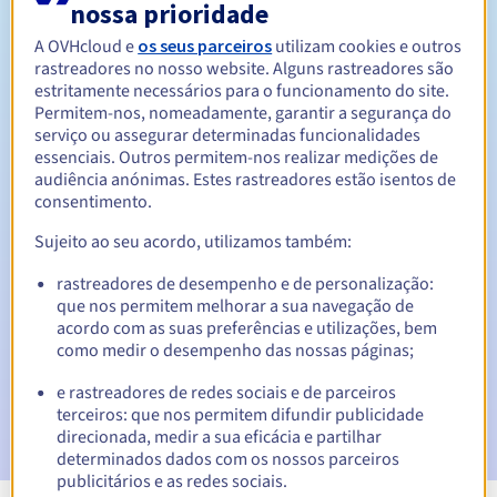
nossa prioridade
Entre 1 e 10 anos
Período de renovação
A OVHcloud e
os seus parceiros
utilizam cookies e outros
rastreadores no nosso website. Alguns rastreadores são
estritamente necessários para o funcionamento do site.
Permitem-nos, nomeadamente, garantir a segurança do
Período de redenção
serviço ou assegurar determinadas funcionalidades
essenciais. Outros permitem-nos realizar medições de
audiência anónimas. Estes rastreadores estão isentos de
consentimento.
Notificações automáticas:
Sujeito ao seu acordo, utilizamos também:
E-mails de aviso:
60, 30, 15, 7 e 3 dias antes da data de
expiração
rastreadores de desempenho e de personalização:
que nos permitem melhorar a sua navegação de
acordo com as suas preferências e utilizações, bem
E-mail no dia da expiração
para notificar a suspensão do
nome de domínio
como medir o desempenho das nossas páginas;
e rastreadores de redes sociais e de parceiros
E-mail após o Redemption Grace Period
para notificar a
terceiros: que nos permitem difundir publicidade
eliminação do nome de domínio
direcionada, medir a sua eficácia e partilhar
determinados dados com os nossos parceiros
publicitários e as redes sociais.