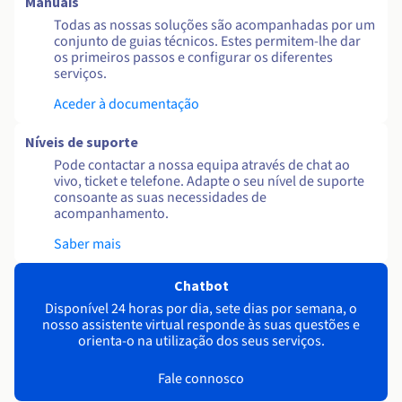
Manuais
Todas as nossas soluções são acompanhadas por um
conjunto de guias técnicos. Estes permitem-lhe dar
os primeiros passos e configurar os diferentes
serviços.
Aceder à documentação
Níveis de suporte
Pode contactar a nossa equipa através de chat ao
vivo, ticket e telefone. Adapte o seu nível de suporte
consoante as suas necessidades de
acompanhamento.
Saber mais
Chatbot
Disponível 24 horas por dia, sete dias por semana, o
nosso assistente virtual responde às suas questões e
orienta-o na utilização dos seus serviços.
Fale connosco