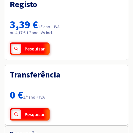
Documentação
Documentação
Registo
Roadmap & Changelog
Preços
Roadmap & Changelog
Roadmap & Changelog
Observabilidade
Disponibilidade por regiões
Documentação
3,39 €
Roadmap & Changelog
1.º ano + IVA
Roadmap & Changelog
ou 4,17 € 1.º ano IVA incl.
Pesquisar
Transferência
0 €
1.º ano + IVA
Pesquisar