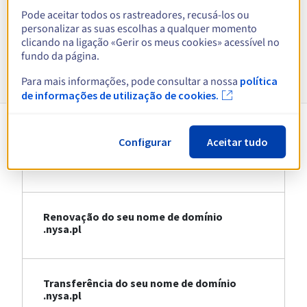
Pode aceitar todos os rastreadores, recusá-los ou
Ver todas as extensões
personalizar as suas escolhas a qualquer momento
clicando na ligação «Gerir os meus cookies» acessível no
fundo da página.
Informações sobre .nysa.pl
Para mais informações, pode consultar a nossa
política
de informações de utilização de cookies.
Configurar
Aceitar tudo
Registo do seu nome de domínio
.nysa.pl
Renovação do seu nome de domínio
.nysa.pl
Transferência do seu nome de domínio
.nysa.pl