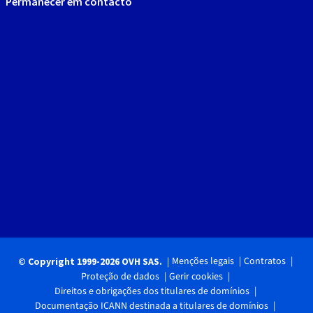
Permanecer em contacto
Menções legais
Contratos
© Copyright 1999-2026 OVH SAS.
Proteção de dados
Gerir cookies
Direitos e obrigações dos titulares de domínios
Documentação ICANN destinada a titulares de domínios