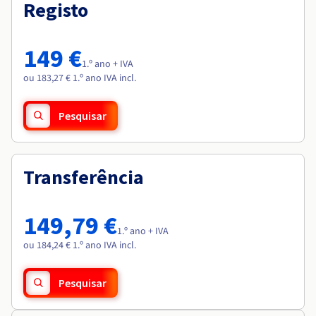
Documentação
Documentação
Registo
Roadmap & Changelog
Preços
Roadmap & Changelog
Roadmap & Changelog
Observabilidade
Disponibilidade por regiões
Documentação
149 €
Roadmap & Changelog
1.º ano + IVA
Roadmap & Changelog
ou 183,27 € 1.º ano IVA incl.
Pesquisar
Transferência
149,79 €
1.º ano + IVA
ou 184,24 € 1.º ano IVA incl.
Pesquisar