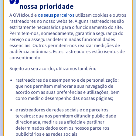
nossa prioridade
A OVHcloud e
os seus parceiros
utilizam cookies e outros
Entre 1 e 9 anos
Período de renovação
rastreadores no nosso website. Alguns rastreadores são
estritamente necessários para o funcionamento do site.
Permitem-nos, nomeadamente, garantir a segurança do
serviço ou assegurar determinadas funcionalidades
30 dias
Período de redenção
essenciais. Outros permitem-nos realizar medições de
audiência anónimas. Estes rastreadores estão isentos de
consentimento.
Notificações automáticas:
Sujeito ao seu acordo, utilizamos também:
E-mails de aviso:
60, 30, 15, 7 e 3 dias antes da data de
rastreadores de desempenho e de personalização:
expiração
que nos permitem melhorar a sua navegação de
acordo com as suas preferências e utilizações, bem
E-mail no dia da expiração
para notificar a suspensão do
como medir o desempenho das nossas páginas;
nome de domínio
e rastreadores de redes sociais e de parceiros
E-mail após o Redemption Grace Period
para notificar a
terceiros: que nos permitem difundir publicidade
eliminação do nome de domínio
direcionada, medir a sua eficácia e partilhar
determinados dados com os nossos parceiros
publicitários e as redes sociais.