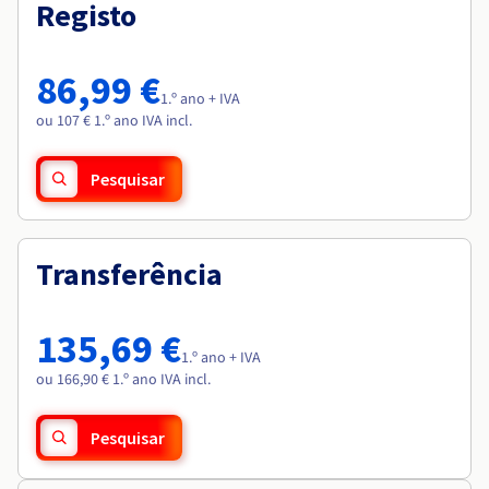
Documentação
Documentação
Registo
Roadmap & Changelog
Preços
Roadmap & Changelog
Roadmap & Changelog
Observabilidade
Disponibilidade por regiões
Documentação
86,99 €
Roadmap & Changelog
1.º ano + IVA
Roadmap & Changelog
ou 107 € 1.º ano IVA incl.
Pesquisar
Transferência
135,69 €
1.º ano + IVA
ou 166,90 € 1.º ano IVA incl.
Pesquisar