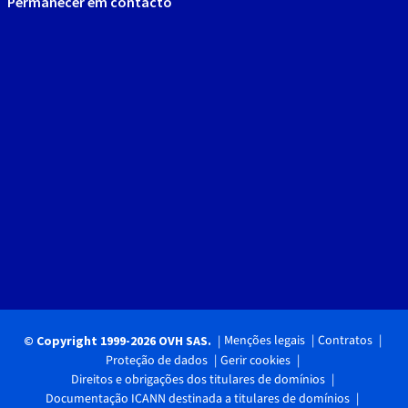
Permanecer em contacto
Menções legais
Contratos
© Copyright 1999-2026 OVH SAS.
Proteção de dados
Gerir cookies
Direitos e obrigações dos titulares de domínios
Documentação ICANN destinada a titulares de domínios