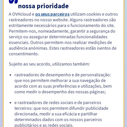
nossa prioridade
A OVHcloud e
os seus parceiros
utilizam cookies e outros
Entre 1 e 5 anos
Período de renovação
rastreadores no nosso website. Alguns rastreadores são
estritamente necessários para o funcionamento do site.
Permitem-nos, nomeadamente, garantir a segurança do
serviço ou assegurar determinadas funcionalidades
30 dias
Período de redenção
essenciais. Outros permitem-nos realizar medições de
audiência anónimas. Estes rastreadores estão isentos de
consentimento.
Notificações automáticas:
Sujeito ao seu acordo, utilizamos também:
E-mails de aviso:
60, 30, 15, 7 e 3 dias antes da data de
rastreadores de desempenho e de personalização:
expiração
que nos permitem melhorar a sua navegação de
acordo com as suas preferências e utilizações, bem
E-mail no dia da expiração
para notificar a suspensão do
como medir o desempenho das nossas páginas;
nome de domínio
e rastreadores de redes sociais e de parceiros
E-mail após o Redemption Grace Period
para notificar a
terceiros: que nos permitem difundir publicidade
eliminação do nome de domínio
direcionada, medir a sua eficácia e partilhar
determinados dados com os nossos parceiros
publicitários e as redes sociais.