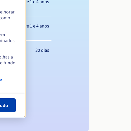
Entre 1 e 4 anos
elhorar
m como
Entre 1 e 4 anos
tem
rminados
30 dias
olhas a
no fundo
e
tudo