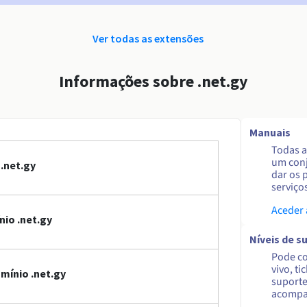
Ver todas as extensões
Informações sobre .net.gy
Manuais
Todas a
um conj
.net.gy
dar os 
serviço
Aceder
io .net.gy
Níveis de s
Pode co
vivo, ti
mínio .net.gy
suporte
acompa