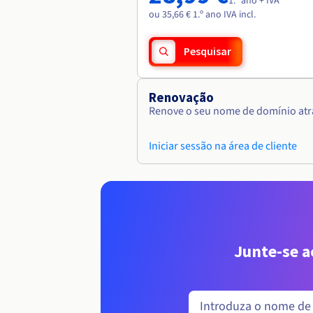
1.º ano + IVA
ou 35,66 € 1.º ano IVA incl.
Pesquisar
Renovação
Renove o seu nome de domínio atra
Iniciar sessão na área de cliente
Junte-se 