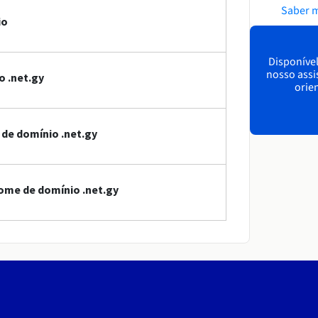
Saber 
io
Disponível
nosso assi
o .net.gy
orien
 de domínio .net.gy
ome de domínio .net.gy