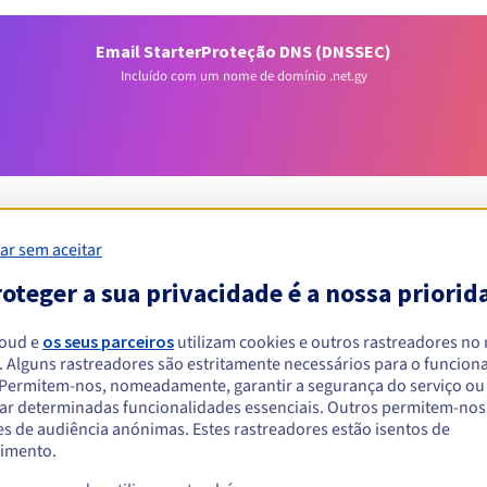
Email Starter
Proteção DNS (DNSSEC)
Incluído com um nome de domínio .net.gy
ar sem aceitar
oteger a sua privacidade é a nossa priorid
Condições de elegibilidade
loud e
os seus parceiros
utilizam cookies e outros rastreadores no
um .net.gy?
. Alguns rastreadores são estritamente necessários para o funcio
. Permitem-nos, nomeadamente, garantir a segurança do serviço ou
singulares ou coletivas, sem restrição geográfica.
ar determinadas funcionalidades essenciais. Outros permitem-nos 
s de audiência anónimas. Estes rastreadores estão isentos de
Regras de gestão e notificações
imento.