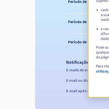
Sujeito
Período de registo
rast
a su
medi
Período de renovação
e ras
difun
dados
Período de redenção
Pode ace
qualque
da pági
Notificações automáti
Para ma
E-mails de aviso:
60, 30, 1
utiliza
E-mail no dia da expiraç
E-mail após o Redemptio