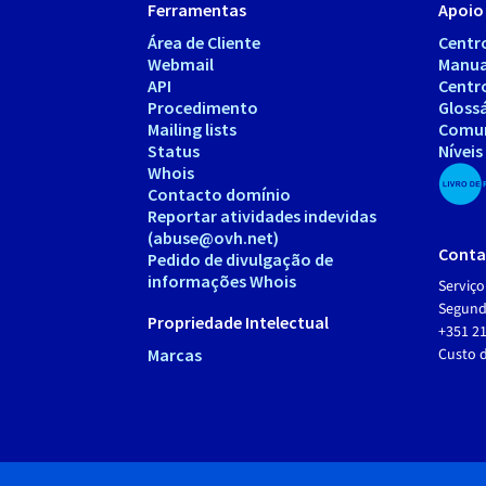
Ferramentas
Apoio 
Área de Cliente
Centr
Webmail
Manua
API
Centr
Procedimento
Gloss
Mailing lists
Comu
Status
Níveis
Whois
Contacto domínio
Reportar atividades indevidas
(abuse@ovh.net)
Conta
Pedido de divulgação de
informações Whois
Serviço
Segunda
Propriedade Intelectual
+351 21
Marcas
Custo 