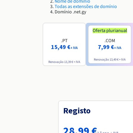
Nome de domínio
Todas as extensões de domínio
Domínio .net.gy
Oferta plurianual
.PT
.COM
15,49 €
7,99 €
+ IVA
+ IVA
Renovação
13,49 €
+ IVA
Renovação
13,39 €
+ IVA
Registo
28,99 €