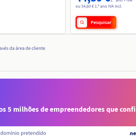
1.º ano + IVA
ou 54,60 € 1.º ano IVA incl.
Pesquisar
vés da área de cliente
aos 5 milhões de empreendedores que conf
.
ne