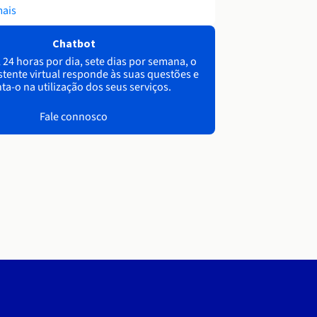
mais
Chatbot
 24 horas por dia, sete dias por semana, o
stente virtual responde às suas questões e
ta-o na utilização dos seus serviços.
Fale connosco