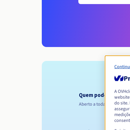
Continu
Pr
A OVHc
Quem pode registar 
website
do site
Aberto a todas as pessoas 
assegur
mediçõe
consent