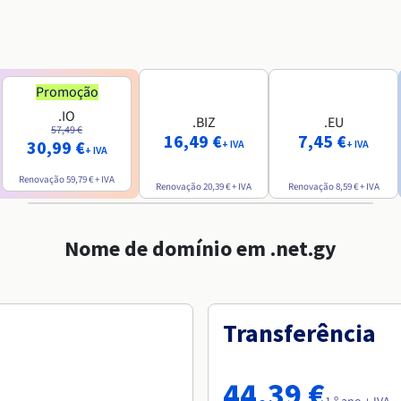
Promoção
.IO
.BIZ
.EU
57,49 €
16,49 €
7,45 €
30,99 €
+ IVA
+ IVA
+ IVA
Renovação
59,79 €
+ IVA
Renovação
20,39 €
+ IVA
Renovação
8,59 €
+ IVA
Nome de domínio em .net.gy
Transferência
44,39 €