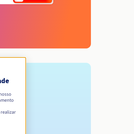
ade
 nosso
namento
realizar