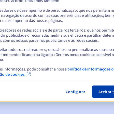
 ao seu acordo, utilizamos também:
readores de desempenho e de personalização: que nos permitem m
a navegação de acordo com as suas preferências e utilizações, be
r o desempenho das nossas páginas;
treadores de redes sociais e de parceiros terceiros: que nos permi
dir publicidade direcionada, medir a sua eficácia e partilhar dete
 com os nossos parceiros publicitários e as redes sociais.
itar todos os rastreadores, recusá-los ou personalizar as suas esc
r momento clicando na ligação «Gerir os meus cookies» acessível 
na.
cas:
is informações, pode consultar a nossa
política de informações d
5, 7 e 3 dias antes da data de expiração
ção de cookies.
ão
para notificar a suspensão do nome de domínio
Configurar
Aceitar 
n Grace Period
para notificar a eliminação do nome de domínio