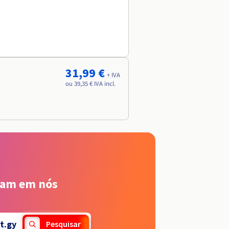
31,99 €
+ IVA
ou 39,35 € IVA incl.
iam em nós
t.gy
Pesquisar