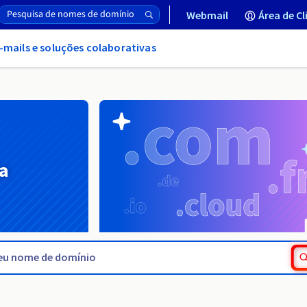
Webmail
Área de Cl
-mails e soluções colaborativas
a