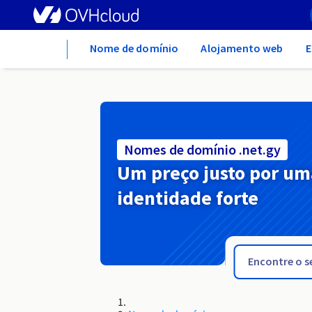
Home
Nome de domínio
Alojamento web
E
Nomes de domínio .net.gy
Um preço justo por um
identidade forte
.net.gg