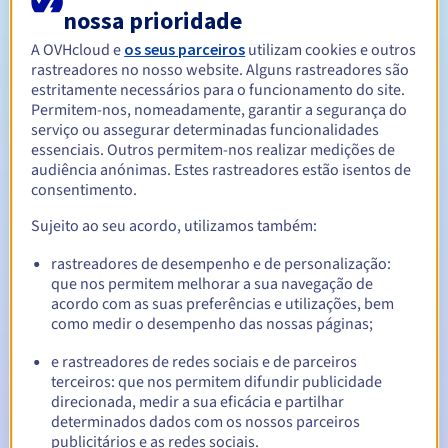
nossa prioridade
A OVHcloud e
os seus parceiros
utilizam cookies e outros
Entre 1 e 5 anos
Período de renovação
rastreadores no nosso website. Alguns rastreadores são
estritamente necessários para o funcionamento do site.
Permitem-nos, nomeadamente, garantir a segurança do
serviço ou assegurar determinadas funcionalidades
30 dias
Período de redenção
essenciais. Outros permitem-nos realizar medições de
audiência anónimas. Estes rastreadores estão isentos de
consentimento.
Notificações automáticas:
Sujeito ao seu acordo, utilizamos também:
E-mails de aviso:
60, 30, 15, 7 e 3 dias antes da data de
rastreadores de desempenho e de personalização:
expiração
que nos permitem melhorar a sua navegação de
acordo com as suas preferências e utilizações, bem
E-mail no dia da expiração
para notificar a suspensão do
como medir o desempenho das nossas páginas;
nome de domínio
e rastreadores de redes sociais e de parceiros
E-mail após o Redemption Grace Period
para notificar a
terceiros: que nos permitem difundir publicidade
eliminação do nome de domínio
direcionada, medir a sua eficácia e partilhar
determinados dados com os nossos parceiros
publicitários e as redes sociais.