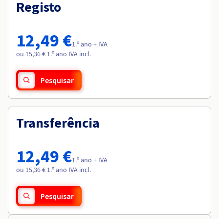
Documentação
Documentação
Registo
Roadmap & Changelog
Preços
Roadmap & Changelog
Roadmap & Changelog
Observabilidade
Disponibilidade por regiões
Documentação
12,49 €
Roadmap & Changelog
1.º ano + IVA
Roadmap & Changelog
ou 15,36 € 1.º ano IVA incl.
Pesquisar
Transferência
12,49 €
1.º ano + IVA
ou 15,36 € 1.º ano IVA incl.
Pesquisar