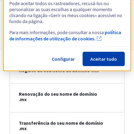
Pode aceitar todos os rastreadores, recusá-los ou
personalizar as suas escolhas a qualquer momento
Ver todas as extensões
clicando na ligação «Gerir os meus cookies» acessível no
fundo da página.
Informações sobre .mx
Para mais informações, pode consultar a nossa
política
de informações de utilização de cookies.
Configurar
Aceitar tudo
Registo do seu nome de domínio .mx
Renovação do seu nome de domínio
.mx
Transferência do seu nome de domínio
.mx