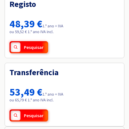
Documentação
Documentação
Registo
Roadmap & Changelog
Preços
Roadmap & Changelog
Roadmap & Changelog
Observabilidade
Disponibilidade por regiões
Documentação
48,39 €
Roadmap & Changelog
1.º ano + IVA
Roadmap & Changelog
ou 59,52 € 1.º ano IVA incl.
Pesquisar
Transferência
53,49 €
1.º ano + IVA
ou 65,79 € 1.º ano IVA incl.
Pesquisar