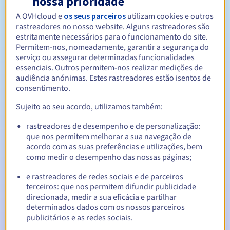
nossa prioridade
A OVHcloud e
os seus parceiros
utilizam cookies e outros
rastreadores no nosso website. Alguns rastreadores são
Entre 1 e 10 anos
Período de renovação
estritamente necessários para o funcionamento do site.
Permitem-nos, nomeadamente, garantir a segurança do
serviço ou assegurar determinadas funcionalidades
essenciais. Outros permitem-nos realizar medições de
30 dias
Período de redenção
audiência anónimas. Estes rastreadores estão isentos de
consentimento.
Sujeito ao seu acordo, utilizamos também:
Notificações automáticas:
rastreadores de desempenho e de personalização:
E-mails de aviso:
60, 30, 15, 7 e 3 dias antes da data de
que nos permitem melhorar a sua navegação de
expiração
acordo com as suas preferências e utilizações, bem
como medir o desempenho das nossas páginas;
E-mail no dia da expiração
para notificar a suspensão do
nome de domínio
e rastreadores de redes sociais e de parceiros
terceiros: que nos permitem difundir publicidade
E-mail após o Redemption Grace Period
para notificar a
direcionada, medir a sua eficácia e partilhar
eliminação do nome de domínio
determinados dados com os nossos parceiros
publicitários e as redes sociais.