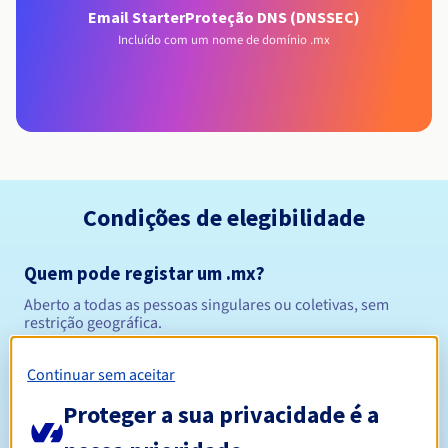
Email Starter
Proteção DNS (DNSSEC)
Incluído com um nome de domínio .mx
Condições de elegibilidade
Quem pode registar um .mx?
Aberto a todas as pessoas singulares ou coletivas, sem
restrição geográfica.
Regras de gestão e notificações
Continuar sem aceitar
Proteger a sua privacidade é a
Entre 1 e 10 anos
Período de registo