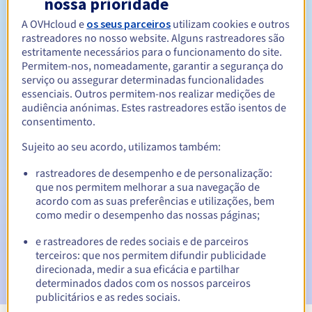
nossa prioridade
A OVHcloud e
os seus parceiros
utilizam cookies e outros
Entre 1 e 10 anos
Período de renovação
rastreadores no nosso website. Alguns rastreadores são
estritamente necessários para o funcionamento do site.
Permitem-nos, nomeadamente, garantir a segurança do
serviço ou assegurar determinadas funcionalidades
30 dias
Período de redenção
essenciais. Outros permitem-nos realizar medições de
audiência anónimas. Estes rastreadores estão isentos de
consentimento.
Notificações automáticas:
Sujeito ao seu acordo, utilizamos também:
E-mails de aviso:
60, 30, 15, 7 e 3 dias antes da data de
rastreadores de desempenho e de personalização:
expiração
que nos permitem melhorar a sua navegação de
acordo com as suas preferências e utilizações, bem
E-mail no dia da expiração
para notificar a suspensão do
como medir o desempenho das nossas páginas;
nome de domínio
e rastreadores de redes sociais e de parceiros
E-mail após o Redemption Grace Period
para notificar a
terceiros: que nos permitem difundir publicidade
eliminação do nome de domínio
direcionada, medir a sua eficácia e partilhar
determinados dados com os nossos parceiros
publicitários e as redes sociais.