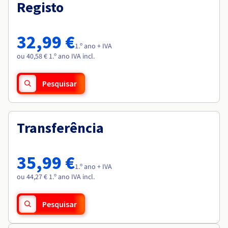
Documentação
Documentação
Registo
Roadmap & Changelog
Preços
Roadmap & Changelog
Roadmap & Changelog
Observabilidade
Disponibilidade por regiões
Documentação
32,99 €
Roadmap & Changelog
1.º ano + IVA
Roadmap & Changelog
ou 40,58 € 1.º ano IVA incl.
Pesquisar
Transferência
35,99 €
1.º ano + IVA
ou 44,27 € 1.º ano IVA incl.
Pesquisar