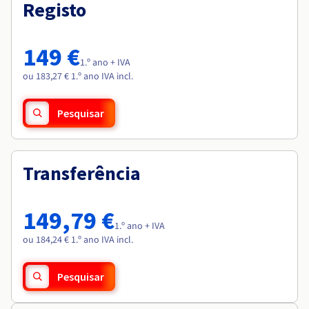
Documentação
Documentação
Registo
Roadmap & Changelog
Preços
Roadmap & Changelog
Roadmap & Changelog
Observabilidade
Disponibilidade por regiões
Documentação
149 €
Roadmap & Changelog
1.º ano + IVA
Roadmap & Changelog
ou 183,27 € 1.º ano IVA incl.
Pesquisar
Transferência
149,79 €
1.º ano + IVA
ou 184,24 € 1.º ano IVA incl.
Pesquisar