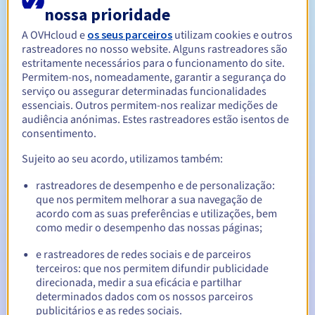
nossa prioridade
A OVHcloud e
os seus parceiros
utilizam cookies e outros
Entre 1 e 9 anos
Período de renovação
rastreadores no nosso website. Alguns rastreadores são
estritamente necessários para o funcionamento do site.
Permitem-nos, nomeadamente, garantir a segurança do
serviço ou assegurar determinadas funcionalidades
30 dias
Período de redenção
essenciais. Outros permitem-nos realizar medições de
audiência anónimas. Estes rastreadores estão isentos de
consentimento.
Notificações automáticas:
Sujeito ao seu acordo, utilizamos também:
E-mails de aviso:
60, 30, 15, 7 e 3 dias antes da data de
rastreadores de desempenho e de personalização:
expiração
que nos permitem melhorar a sua navegação de
acordo com as suas preferências e utilizações, bem
E-mail no dia da expiração
para notificar a suspensão do
como medir o desempenho das nossas páginas;
nome de domínio
e rastreadores de redes sociais e de parceiros
E-mail após o Redemption Grace Period
para notificar a
terceiros: que nos permitem difundir publicidade
eliminação do nome de domínio
direcionada, medir a sua eficácia e partilhar
determinados dados com os nossos parceiros
publicitários e as redes sociais.