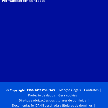
Permanecer em contacto
Menções legais
Contratos
© Copyright 1999-2026 OVH SAS.
Proteção de dados
Gerir cookies
Direitos e obrigações dos titulares de domínios
Documentação ICANN destinada a titulares de domínios