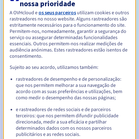
nossa prioridade
A OVHcloud e
os seus parceiros
utilizam cookies e outros
Entre 1 e 10 anos
Período de renovação
rastreadores no nosso website. Alguns rastreadores são
estritamente necessários para o funcionamento do site.
Permitem-nos, nomeadamente, garantir a segurança do
serviço ou assegurar determinadas funcionalidades
30 dias
Período de redenção
essenciais. Outros permitem-nos realizar medições de
audiência anónimas. Estes rastreadores estão isentos de
consentimento.
Sujeito ao seu acordo, utilizamos também:
Notificações automáticas:
E-mails de aviso:
60, 30, 15, 7 e 3 dias antes da data de
rastreadores de desempenho e de personalização:
expiração
que nos permitem melhorar a sua navegação de
acordo com as suas preferências e utilizações, bem
E-mail no dia da expiração
para notificar a suspensão do
como medir o desempenho das nossas páginas;
nome de domínio
e rastreadores de redes sociais e de parceiros
terceiros: que nos permitem difundir publicidade
E-mail após o Redemption Grace Period
para notificar a
eliminação do nome de domínio
direcionada, medir a sua eficácia e partilhar
determinados dados com os nossos parceiros
publicitários e as redes sociais.