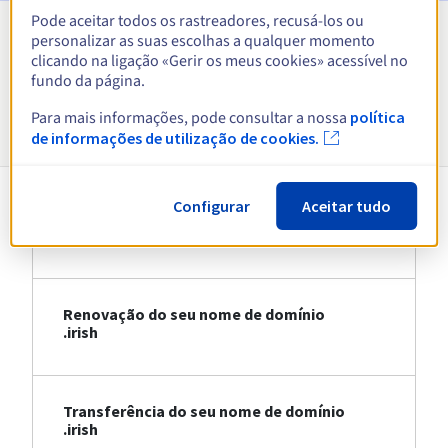
Pode aceitar todos os rastreadores, recusá-los ou
personalizar as suas escolhas a qualquer momento
Ver todas as extensões
clicando na ligação «Gerir os meus cookies» acessível no
fundo da página.
Informações sobre .irish
Para mais informações, pode consultar a nossa
política
de informações de utilização de cookies.
Configurar
Aceitar tudo
Registo do seu nome de domínio .irish
Renovação do seu nome de domínio
.irish
Transferência do seu nome de domínio
.irish