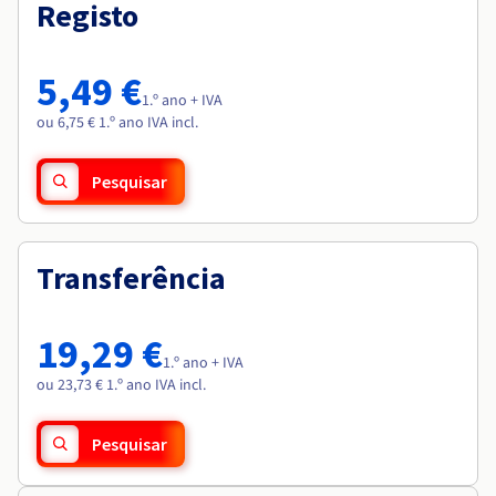
Documentação
Documentação
Registo
Roadmap & Changelog
Preços
Roadmap & Changelog
Roadmap & Changelog
Observabilidade
Disponibilidade por regiões
Documentação
5,49 €
Roadmap & Changelog
1.º ano + IVA
Roadmap & Changelog
ou 6,75 € 1.º ano IVA incl.
Pesquisar
Transferência
19,29 €
1.º ano + IVA
ou 23,73 € 1.º ano IVA incl.
Pesquisar