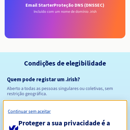
Email Starter
Proteção DNS (DNSSEC)
Incluído com um nome de domínio .irish
Condições de elegibilidade
Quem pode registar um .irish?
Aberto a todas as pessoas singulares ou coletivas, sem
restrição geográfica.
Regras de gestão e notificações
Continuar sem aceitar
Entre 1 e 10 anos
Proteger a sua privacidade é a
Período de registo