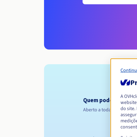
Continu
Pr
A OVHc
Quem pode registar 
website
do site
Aberto a todas as pessoas 
assegur
mediçõe
consent