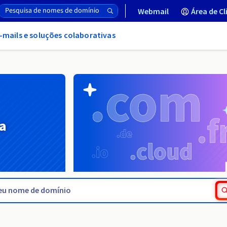
Webmail
Área de Cl
-mails e soluções colaborativas
a