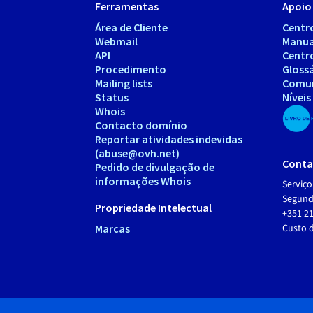
Ferramentas
Apoio 
Área de Cliente
Centr
Webmail
Manua
API
Centr
Procedimento
Gloss
Mailing lists
Comu
Status
Níveis
Whois
Contacto domínio
Reportar atividades indevidas
(abuse@ovh.net)
Conta
Pedido de divulgação de
informações Whois
Serviço
Segunda
Propriedade Intelectual
+351 21
Marcas
Custo 