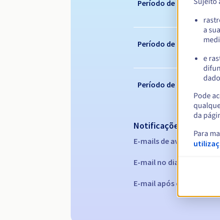
Sujeito
Período de registo
rast
a su
medi
Período de renovação
e ras
difun
dados
Período de redenção
Pode ace
qualque
da pági
Notificações automáti
Para ma
E-mails de aviso:
60, 30, 1
utiliza
E-mail no dia da expiraç
E-mail após o Redemptio