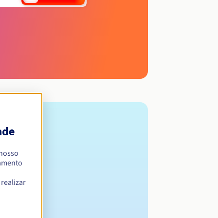
ade
 nosso
namento
realizar