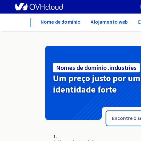
Home
Nome de domínio
Alojamento web
E
Nomes de domínio .industries
Um preço justo por um
identidade forte
.ind.tn