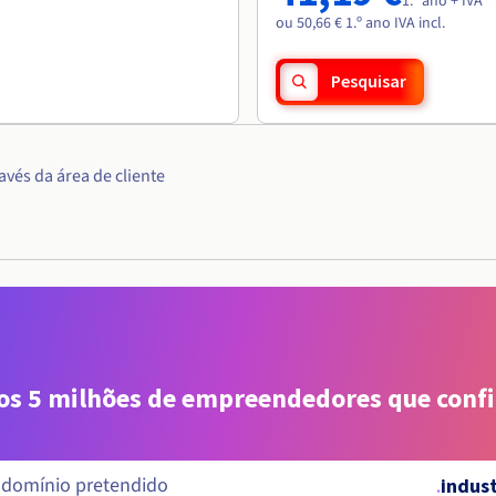
1.º ano + IVA
ou 50,66 € 1.º ano IVA incl.
Pesquisar
vés da área de cliente
aos 5 milhões de empreendedores que conf
.
indust