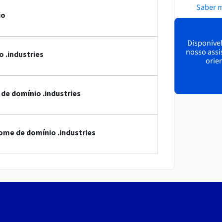
Saber 
io
Disponível
nosso assi
 .industries
orien
 de domínio .industries
ome de domínio .industries