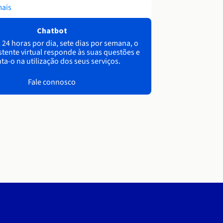
mais
Chatbot
 24 horas por dia, sete dias por semana, o
stente virtual responde às suas questões e
ta-o na utilização dos seus serviços.
Fale connosco