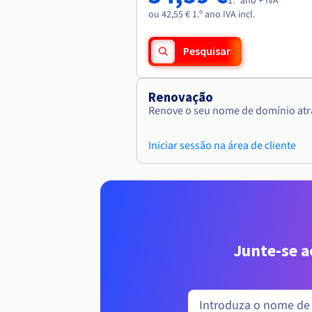
1.º ano + IVA
ou 42,55 € 1.º ano IVA incl.
Pesquisar
Renovação
Renove o seu nome de domínio atra
Iniciar sessão na área de cliente
Junte-se 