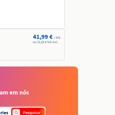
41,99 €
+ IVA
ou 51,65 € IVA incl.
iam em nós
ries
Pesquisar