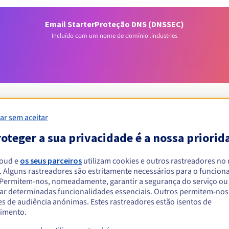
Email Starter
Proteção DNS (DNSSEC)
Incluído com um nome de domínio .industries
ar sem aceitar
oteger a sua privacidade é a nossa priorid
Condições de elegibilidade
loud e
os seus parceiros
utilizam cookies e outros rastreadores no
um .industries?
. Alguns rastreadores são estritamente necessários para o funcio
. Permitem-nos, nomeadamente, garantir a segurança do serviço ou
singulares ou coletivas, sem restrição geográfica.
ar determinadas funcionalidades essenciais. Outros permitem-nos 
s de audiência anónimas. Estes rastreadores estão isentos de
Regras de gestão e notificações
imento.