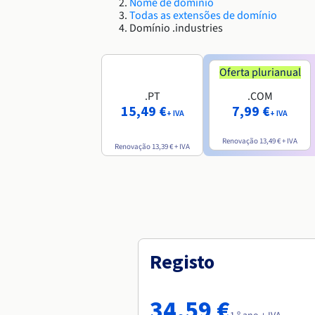
Nome de domínio
Todas as extensões de domínio
Domínio .industries
Oferta plurianual
.PT
.COM
15,49 €
7,99 €
+ IVA
+ IVA
Renovação
13,49 €
+ IVA
Renovação
13,39 €
+ IVA
Registo
34,59 €