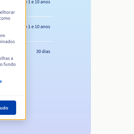
Entre 1 e 10 anos
elhorar
m como
Entre 1 e 10 anos
tem
rminados
30 dias
olhas a
no fundo
e
tudo