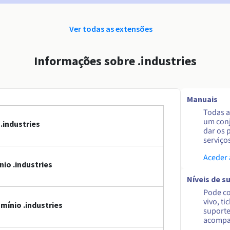
Ver todas as extensões
Informações sobre .industries
Manuais
Todas a
um conj
.industries
dar os 
serviço
Aceder
io .industries
Níveis de s
Pode co
vivo, ti
mínio .industries
suporte
acompa