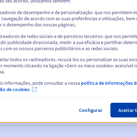
 ao seu acordo, utilizamos também:
readores de desempenho e de personalização: que nos permitem m
a navegação de acordo com as suas preferências e utilizações, be
r o desempenho das nossas páginas;
treadores de redes sociais e de parceiros terceiros: que nos permi
dir publicidade direcionada, medir a sua eficácia e partilhar dete
 com os nossos parceiros publicitários e as redes sociais.
itar todos os rastreadores, recusá-los ou personalizar as suas esc
r momento clicando na ligação «Gerir os meus cookies» acessível 
na.
cas:
is informações, pode consultar a nossa
política de informações d
5, 7 e 3 dias antes da data de expiração
ção de cookies.
ão
para notificar a suspensão do nome de domínio
Configurar
Aceitar 
n Grace Period
para notificar a eliminação do nome de domínio