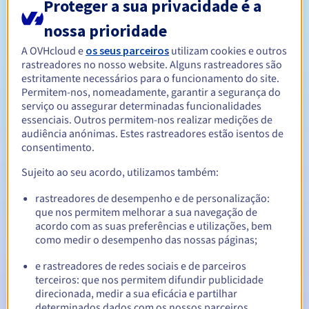
Proteger a sua privacidade é a
Entre 1 e 10 anos
Período de registo
nossa prioridade
A OVHcloud e
os seus parceiros
utilizam cookies e outros
rastreadores no nosso website. Alguns rastreadores são
estritamente necessários para o funcionamento do site.
Entre 1 e 10 anos
Período de renovação
Permitem-nos, nomeadamente, garantir a segurança do
serviço ou assegurar determinadas funcionalidades
essenciais. Outros permitem-nos realizar medições de
audiência anónimas. Estes rastreadores estão isentos de
30 dias
Período de redenção
consentimento.
Sujeito ao seu acordo, utilizamos também:
Notificações automáticas:
rastreadores de desempenho e de personalização:
que nos permitem melhorar a sua navegação de
E-mails de aviso:
60, 30, 15, 7 e 3 dias antes da data de
acordo com as suas preferências e utilizações, bem
expiração
como medir o desempenho das nossas páginas;
E-mail no dia da expiração
para notificar a suspensão do
e rastreadores de redes sociais e de parceiros
nome de domínio
terceiros: que nos permitem difundir publicidade
direcionada, medir a sua eficácia e partilhar
E-mail após o Redemption Grace Period
para notificar a
determinados dados com os nossos parceiros