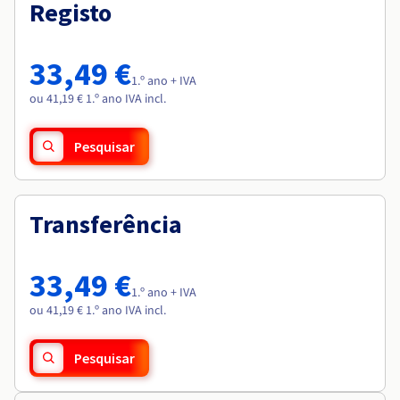
Documentação
Documentação
Registo
Roadmap & Changelog
Preços
Roadmap & Changelog
Roadmap & Changelog
Observabilidade
Disponibilidade por regiões
Documentação
33,49 €
Roadmap & Changelog
1.º ano + IVA
Roadmap & Changelog
ou 41,19 € 1.º ano IVA incl.
Pesquisar
Transferência
33,49 €
1.º ano + IVA
ou 41,19 € 1.º ano IVA incl.
Pesquisar