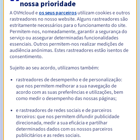
nossa prioridade
A OVHcloud e
os seus parceiros
utilizam cookies e outros
Entre 1 e 10 anos
Período de renovação
rastreadores no nosso website. Alguns rastreadores são
estritamente necessários para o funcionamento do site.
Permitem-nos, nomeadamente, garantir a segurança do
serviço ou assegurar determinadas funcionalidades
30 dias
Período de redenção
essenciais. Outros permitem-nos realizar medições de
audiência anónimas. Estes rastreadores estão isentos de
consentimento.
Sujeito ao seu acordo, utilizamos também:
Notificações automáticas:
E-mails de aviso:
60, 30, 15, 7 e 3 dias antes da data de
rastreadores de desempenho e de personalização:
expiração
que nos permitem melhorar a sua navegação de
acordo com as suas preferências e utilizações, bem
E-mail no dia da expiração
para notificar a suspensão do
como medir o desempenho das nossas páginas;
nome de domínio
e rastreadores de redes sociais e de parceiros
terceiros: que nos permitem difundir publicidade
E-mail após o Redemption Grace Period
para notificar a
eliminação do nome de domínio
direcionada, medir a sua eficácia e partilhar
determinados dados com os nossos parceiros
publicitários e as redes sociais.