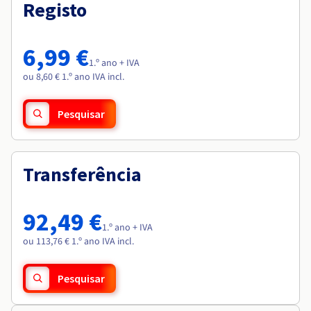
Documentação
Documentação
Registo
Roadmap & Changelog
Preços
Roadmap & Changelog
Roadmap & Changelog
Observabilidade
Disponibilidade por regiões
Documentação
6,99 €
Roadmap & Changelog
1.º ano + IVA
Roadmap & Changelog
ou 8,60 € 1.º ano IVA incl.
Pesquisar
Transferência
92,49 €
1.º ano + IVA
ou 113,76 € 1.º ano IVA incl.
Pesquisar