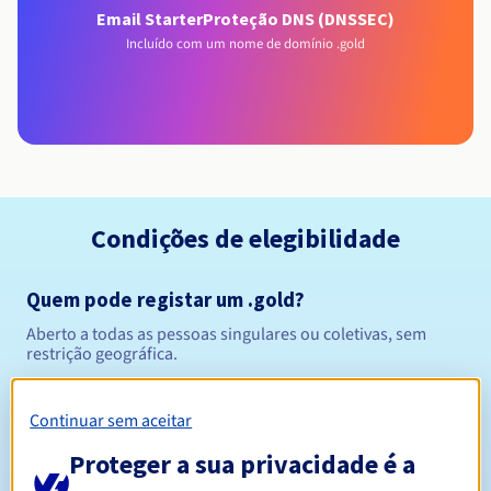
Email Starter
Proteção DNS (DNSSEC)
Incluído com um nome de domínio .gold
Condições de elegibilidade
Quem pode registar um .gold?
Aberto a todas as pessoas singulares ou coletivas, sem
restrição geográfica.
Regras de gestão e notificações
Continuar sem aceitar
Entre 1 e 10 anos
Proteger a sua privacidade é a
Período de registo