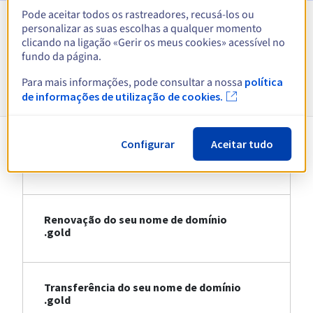
Pode aceitar todos os rastreadores, recusá-los ou
personalizar as suas escolhas a qualquer momento
Ver todas as extensões
clicando na ligação «Gerir os meus cookies» acessível no
fundo da página.
Informações sobre .gold
Para mais informações, pode consultar a nossa
política
de informações de utilização de cookies.
Configurar
Aceitar tudo
Registo do seu nome de domínio .gold
Renovação do seu nome de domínio
.gold
Transferência do seu nome de domínio
.gold