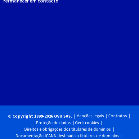
Permanecer em contacto
Menções legais
Contratos
© Copyright 1999-2026 OVH SAS.
Proteção de dados
Gerir cookies
Direitos e obrigações dos titulares de domínios
Documentação ICANN destinada a titulares de domínios