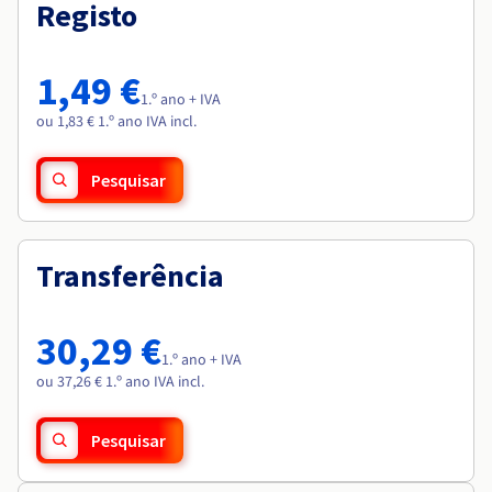
Documentação
Documentação
Registo
Roadmap & Changelog
Preços
Roadmap & Changelog
Roadmap & Changelog
Observabilidade
Disponibilidade por regiões
Documentação
1,49 €
Roadmap & Changelog
1.º ano + IVA
Roadmap & Changelog
ou 1,83 € 1.º ano IVA incl.
Pesquisar
Transferência
30,29 €
1.º ano + IVA
ou 37,26 € 1.º ano IVA incl.
Pesquisar