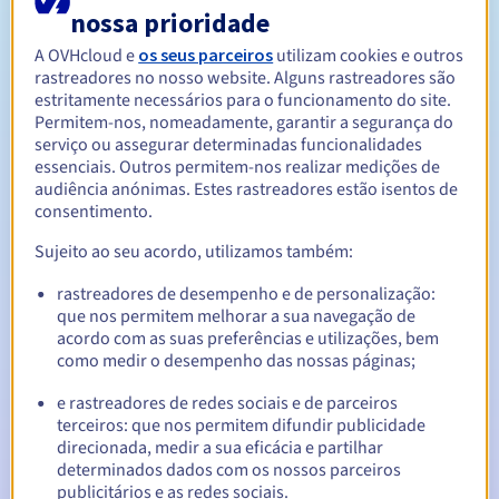
nossa prioridade
A OVHcloud e
os seus parceiros
utilizam cookies e outros
Entre 1 e 10 anos
Período de renovação
rastreadores no nosso website. Alguns rastreadores são
estritamente necessários para o funcionamento do site.
Permitem-nos, nomeadamente, garantir a segurança do
serviço ou assegurar determinadas funcionalidades
30 dias
Período de redenção
essenciais. Outros permitem-nos realizar medições de
audiência anónimas. Estes rastreadores estão isentos de
consentimento.
Notificações automáticas:
Sujeito ao seu acordo, utilizamos também:
E-mails de aviso:
60, 30, 15, 7 e 3 dias antes da data de
rastreadores de desempenho e de personalização:
expiração
que nos permitem melhorar a sua navegação de
acordo com as suas preferências e utilizações, bem
E-mail no dia da expiração
para notificar a suspensão do
como medir o desempenho das nossas páginas;
nome de domínio
e rastreadores de redes sociais e de parceiros
E-mail após o Redemption Grace Period
para notificar a
terceiros: que nos permitem difundir publicidade
eliminação do nome de domínio
direcionada, medir a sua eficácia e partilhar
determinados dados com os nossos parceiros
publicitários e as redes sociais.