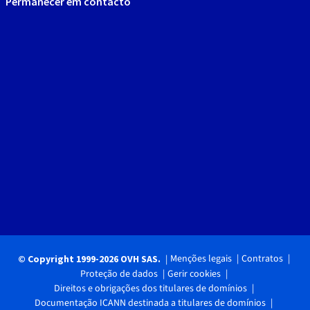
Permanecer em contacto
Menções legais
Contratos
© Copyright 1999-2026 OVH SAS.
Proteção de dados
Gerir cookies
Direitos e obrigações dos titulares de domínios
Documentação ICANN destinada a titulares de domínios