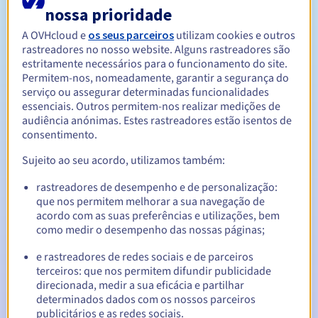
nossa prioridade
A OVHcloud e
os seus parceiros
utilizam cookies e outros
Entre 1 e 9 anos
Período de renovação
rastreadores no nosso website. Alguns rastreadores são
estritamente necessários para o funcionamento do site.
Permitem-nos, nomeadamente, garantir a segurança do
serviço ou assegurar determinadas funcionalidades
30 dias
Período de redenção
essenciais. Outros permitem-nos realizar medições de
audiência anónimas. Estes rastreadores estão isentos de
consentimento.
Notificações automáticas:
Sujeito ao seu acordo, utilizamos também:
E-mails de aviso:
60, 30, 15, 7 e 3 dias antes da data de
rastreadores de desempenho e de personalização:
expiração
que nos permitem melhorar a sua navegação de
acordo com as suas preferências e utilizações, bem
E-mail no dia da expiração
para notificar a suspensão do
como medir o desempenho das nossas páginas;
nome de domínio
e rastreadores de redes sociais e de parceiros
E-mail após o Redemption Grace Period
para notificar a
terceiros: que nos permitem difundir publicidade
eliminação do nome de domínio
direcionada, medir a sua eficácia e partilhar
determinados dados com os nossos parceiros
publicitários e as redes sociais.