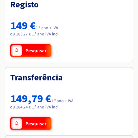
Documentação
Documentação
Registo
Roadmap & Changelog
Preços
Roadmap & Changelog
Roadmap & Changelog
Observabilidade
Disponibilidade por regiões
Documentação
149 €
Roadmap & Changelog
1.º ano + IVA
Roadmap & Changelog
ou 183,27 € 1.º ano IVA incl.
Pesquisar
Transferência
149,79 €
1.º ano + IVA
ou 184,24 € 1.º ano IVA incl.
Pesquisar